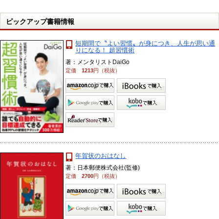
ピックアップ書籍情報
短期間で〝よい習慣〟が身につき、人生が思い通
りになる！ 超習慣術
著：メンタリストDaiGo
定価
1213
円（税抜）
年賀状のおはなし
著：日本郵便株式会社(監修)
定価
2700
円（税抜）