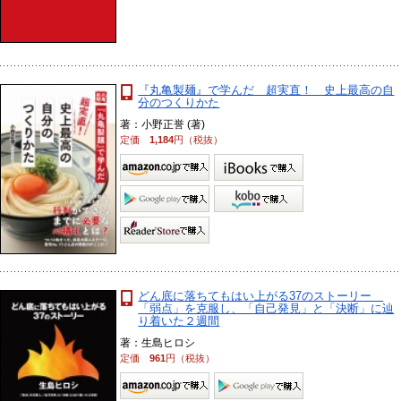
『丸亀製麺』で学んだ 超実直！ 史上最高の自
分のつくりかた
著：小野正誉 (著)
定価
1,184
円（税抜）
どん底に落ちてもはい上がる37のストーリー
「弱点」を克服し、「自己発見」と「決断」に辿
り着いた２週間
著：生島ヒロシ
定価
961
円（税抜）