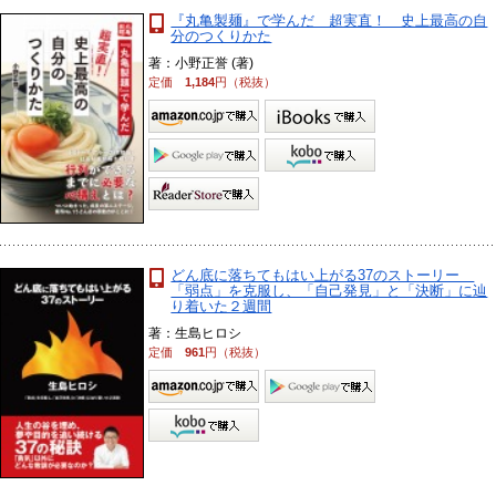
『丸亀製麺』で学んだ 超実直！ 史上最高の自
分のつくりかた
著：小野正誉 (著)
定価
1,184
円（税抜）
どん底に落ちてもはい上がる37のストーリー
「弱点」を克服し、「自己発見」と「決断」に辿
り着いた２週間
著：生島ヒロシ
定価
961
円（税抜）