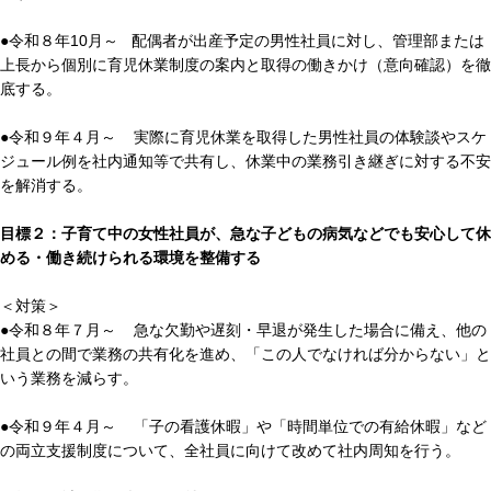
●令和８年10月～ 配偶者が出産予定の男性社員に対し、管理部または
上長から個別に育児休業制度の案内と取得の働きかけ（意向確認）を徹
底する。
●令和９年４月～ 実際に育児休業を取得した男性社員の体験談やスケ
ジュール例を社内通知等で共有し、休業中の業務引き継ぎに対する不安
を解消する。
目標２：子育て中の女性社員が、急な子どもの病気などでも安心して休
める・働き続けられる環境を整備する
＜対策＞
●令和８年７月～ 急な欠勤や遅刻・早退が発生した場合に備え、他の
社員との間で業務の共有化を進め、「この人でなければ分からない」と
いう業務を減らす。
●令和９年４月～ 「子の看護休暇」や「時間単位での有給休暇」など
の両立支援制度について、全社員に向けて改めて社内周知を行う。