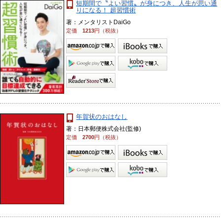
短期間で〝よい習慣〟が身につき、人生が思い通
りになる！ 超習慣術
著：メンタリストDaiGo
定価
1213
円（税抜）
年賀状のおはなし
著：日本郵便株式会社(監修)
定価
2700
円（税抜）