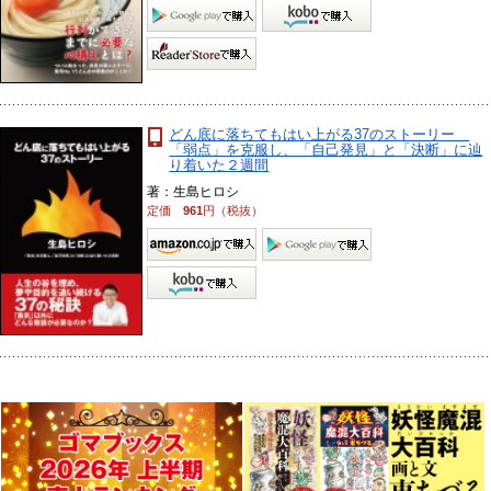
どん底に落ちてもはい上がる37のストーリー
「弱点」を克服し、「自己発見」と「決断」に辿
り着いた２週間
著：生島ヒロシ
定価
961
円（税抜）