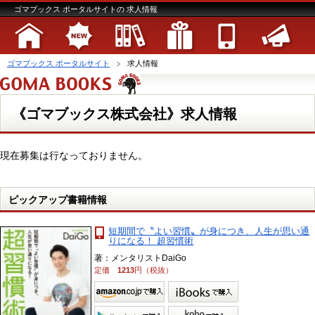
ゴマブックス ポータルサイトの 求人情報
ゴマブックス ポータルサイト
求人情報
《ゴマブックス株式会社》求人情報
現在募集は行なっておりません。
ピックアップ書籍情報
短期間で〝よい習慣〟が身につき、人生が思い通
りになる！ 超習慣術
著：メンタリストDaiGo
定価
1213
円（税抜）