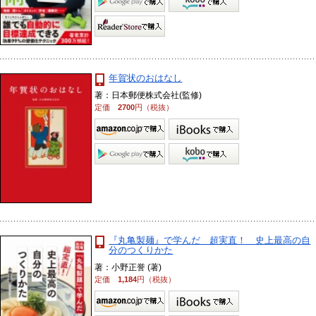
年賀状のおはなし
著：日本郵便株式会社(監修)
定価
2700
円（税抜）
『丸亀製麺』で学んだ 超実直！ 史上最高の自
分のつくりかた
著：小野正誉 (著)
定価
1,184
円（税抜）