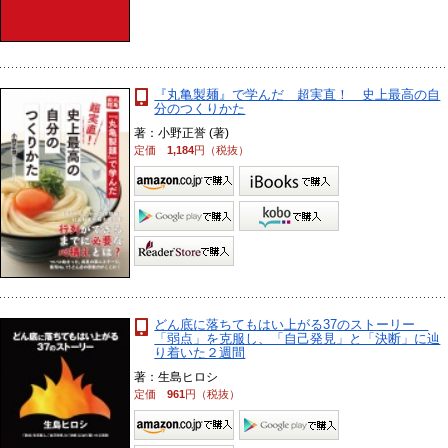
『丸亀製麺』で学んだ 超実直！ 史上最高の自
分のつくりかた
著：小野正誉 (著)
定価
1,184
円（税抜）
どん底に落ちてもはい上がる37のストーリー
「弱点」を克服し、「自己発見」と「決断」に辿
り着いた２週間
著：生島ヒロシ
定価
961
円（税抜）