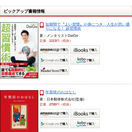
ピックアップ書籍情報
短期間で〝よい習慣〟が身につき、人生が思い通
りになる！ 超習慣術
著：メンタリストDaiGo
定価
1213
円（税抜）
年賀状のおはなし
著：日本郵便株式会社(監修)
定価
2700
円（税抜）