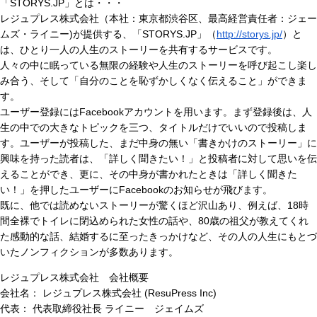
「STORYS.JP」とは・・・
レジュプレス株式会社（本社：東京都渋谷区、最高経営責任者：ジェー
ムズ・ライニー)が提供する、「STORYS.JP」（
http://storys.jp/
）と
は、ひとり一人の人生のストーリーを共有するサービスです。
人々の中に眠っている無限の経験や人生のストーリーを呼び起こし楽し
み合う、そして「自分のことを恥ずかしくなく伝えること」ができま
す。
ユーザー登録にはFacebookアカウントを用います。まず登録後は、人
生の中での大きなトピックを三つ、タイトルだけでいいので投稿しま
す。ユーザーが投稿した、まだ中身の無い「書きかけのストーリー」に
興味を持った読者は、「詳しく聞きたい！」と投稿者に対して思いを伝
えることができ、更に、その中身が書かれたときは「詳しく聞きた
い！」を押したユーザーにFacebookのお知らせが飛びます。
既に、他では読めないストーリーが驚くほど沢山あり、例えば、18時
間全裸でトイレに閉込められた女性の話や、80歳の祖父が教えてくれ
た感動的な話、結婚するに至ったきっかけなど、その人の人生にもとづ
いたノンフィクションが多数あります。
レジュプレス株式会社 会社概要
会社名： レジュプレス株式会社 (ResuPress Inc)
代表： 代表取締役社長 ライニー ジェイムズ