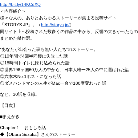
http://bit.ly/14KCdXQ
＜内容紹介＞
様々な人の、ありとあらゆるストーリーが集まる投稿サイト
「STORYS.JP」。（
http://storys.jp/
）
同サイト上へ投稿された数多くの作品の中から、反響の大きかったもの
まとめた傑作選。
“あなたが出会った事も無い人たち”のストーリー。
◎10年間で4回半同棲に失敗した話
◎18時間トイレに閉じ込められた話
◎世界196ヶ国60万人の中から、日本人唯一25人の中に選ばれた話
◎六本木No.1ホストになった話
◎ダメバンドマンの人生がMac一台で180度変わった話
など、30話を収録。
【目次】
■まえがき
Chapter１ おもしろ話
◆【Obara Suzuka】さんのストーリー