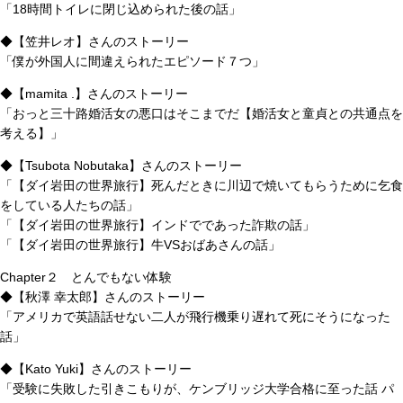
「18時間トイレに閉じ込められた後の話」
◆【笠井レオ】さんのストーリー
「僕が外国人に間違えられたエピソード７つ」
◆【mamita .】さんのストーリー
「おっと三十路婚活女の悪口はそこまでだ【婚活女と童貞との共通点を
考える】」
◆【Tsubota Nobutaka】さんのストーリー
「【ダイ岩田の世界旅行】死んだときに川辺で焼いてもらうために乞食
をしている人たちの話」
「【ダイ岩田の世界旅行】インドでであった詐欺の話」
「【ダイ岩田の世界旅行】牛VSおばあさんの話」
Chapter２ とんでもない体験
◆【秋澤 幸太郎】さんのストーリー
「アメリカで英語話せない二人が飛行機乗り遅れて死にそうになった
話」
◆【Kato Yuki】さんのストーリー
「受験に失敗した引きこもりが、ケンブリッジ大学合格に至った話 パ