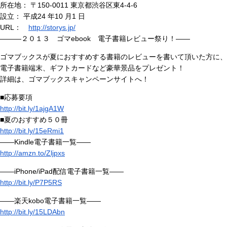
所在地： 〒150-0011 東京都渋谷区東4-4-6
設立： 平成24 年10 月1 日
URL：
http://storys.jp/
―――２０１３ ゴマebook 電子書籍レビュー祭り！――
ゴマブックスが夏におすすめする書籍のレビューを書いて頂いた方に、
電子書籍端末、ギフトカードなど豪華景品をプレゼント！
詳細は、ゴマブックスキャンペーンサイトへ！
■応募要項
http://bit.ly/1ajgA1W
■夏のおすすめ５０冊
http://bit.ly/15eRmi1
――Kindle電子書籍一覧――
http://amzn.to/Zljpxs
――iPhone/iPad配信電子書籍一覧――
http://bit.ly/P7P5RS
――楽天kobo電子書籍一覧――
http://bit.ly/15LDAbn