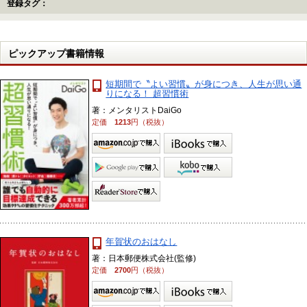
登録タグ：
ピックアップ書籍情報
短期間で〝よい習慣〟が身につき、人生が思い通
りになる！ 超習慣術
著：メンタリストDaiGo
定価
1213
円（税抜）
年賀状のおはなし
著：日本郵便株式会社(監修)
定価
2700
円（税抜）