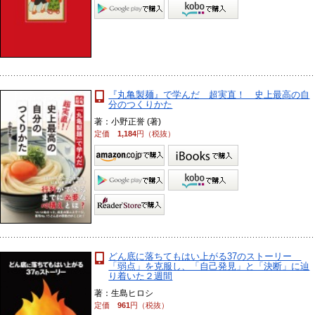
『丸亀製麺』で学んだ 超実直！ 史上最高の自
分のつくりかた
著：小野正誉 (著)
定価
1,184
円（税抜）
どん底に落ちてもはい上がる37のストーリー
「弱点」を克服し、「自己発見」と「決断」に辿
り着いた２週間
著：生島ヒロシ
定価
961
円（税抜）