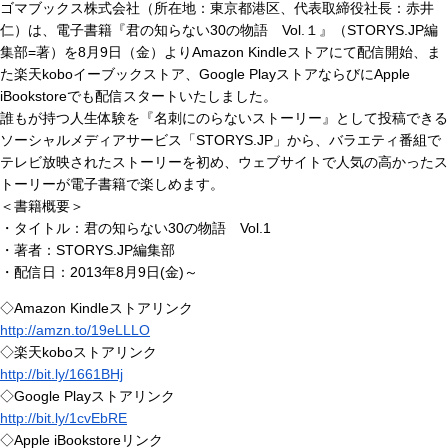
ゴマブックス株式会社（所在地：東京都港区、代表取締役社長：赤井
仁）は、電子書籍『君の知らない30の物語 Vol.１』（STORYS.JP編
集部=著）を8月9日（金）よりAmazon Kindleストアにて配信開始、ま
た楽天koboイーブックストア、Google PlayストアならびにApple
iBookstoreでも配信スタートいたしました。
誰もが持つ人生体験を『名刺にのらないストーリー』として投稿できる
ソーシャルメディアサービス「STORYS.JP」から、バラエティ番組で
テレビ放映されたストーリーを初め、ウェブサイトで人気の高かったス
トーリーが電子書籍で楽しめます。
＜書籍概要＞
・タイトル：君の知らない30の物語 Vol.1
・著者：STORYS.JP編集部
・配信日：2013年8月9日(金)～
◇Amazon Kindleストアリンク
http://amzn.to/19eLLLO
◇楽天koboストアリンク
http://bit.ly/1661BHj
◇Google Playストアリンク
http://bit.ly/1cvEbRE
◇Apple iBookstoreリンク