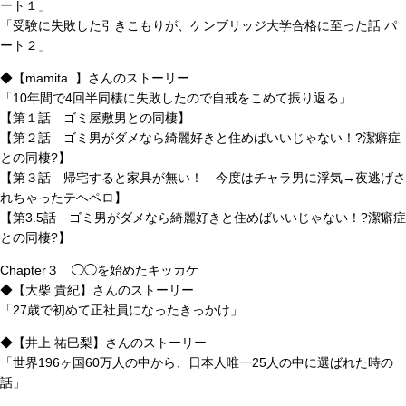
ート１」
「受験に失敗した引きこもりが、ケンブリッジ大学合格に至った話 パ
ート２」
◆【mamita .】さんのストーリー
「10年間で4回半同棲に失敗したので自戒をこめて振り返る」
【第１話 ゴミ屋敷男との同棲】
【第２話 ゴミ男がダメなら綺麗好きと住めばいいじゃない！?潔癖症
との同棲?】
【第３話 帰宅すると家具が無い！ 今度はチャラ男に浮気→夜逃げさ
れちゃったテヘペロ】
【第3.5話 ゴミ男がダメなら綺麗好きと住めばいいじゃない！?潔癖症
との同棲?】
Chapter３ ◯◯を始めたキッカケ
◆【大柴 貴紀】さんのストーリー
「27歳で初めて正社員になったきっかけ」
◆【井上 祐巳梨】さんのストーリー
「世界196ヶ国60万人の中から、日本人唯一25人の中に選ばれた時の
話」