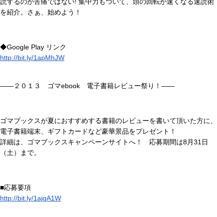
読するのが苦痛ではない! 集中力もついて、頭の回転が速くなる速読術
を紹介。さぁ、始めよう！
◆Google Play リンク
http://bit.ly/1apMhJW
――２０１３ ゴマebook 電子書籍レビュー祭り！――
ゴマブックスが夏におすすめする書籍のレビューを書いて頂いた方に、
電子書籍端末、ギフトカードなど豪華景品をプレゼント！
詳細は、ゴマブックスキャンペーンサイトへ！ 応募期間は8月31日
（土）まで。
■応募要項
http://bit.ly/1ajgA1W