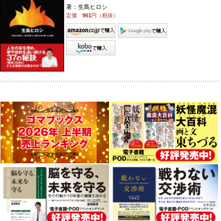
著：生島ヒロシ
定価
961
円（税抜）