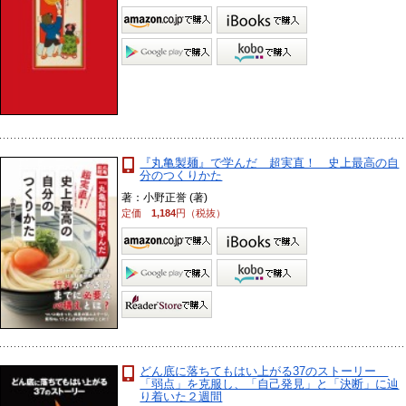
『丸亀製麺』で学んだ 超実直！ 史上最高の自
分のつくりかた
著：小野正誉 (著)
定価
1,184
円（税抜）
どん底に落ちてもはい上がる37のストーリー
「弱点」を克服し、「自己発見」と「決断」に辿
り着いた２週間