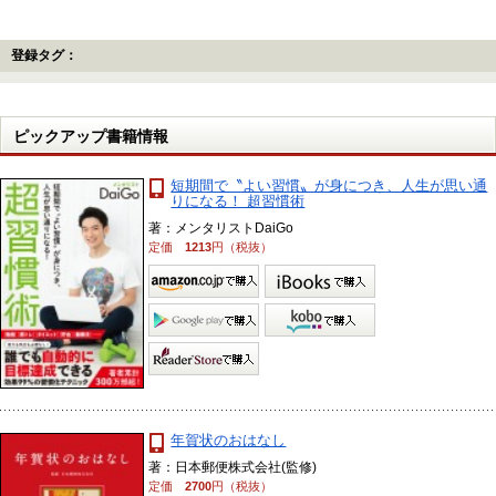
登録タグ：
ピックアップ書籍情報
短期間で〝よい習慣〟が身につき、人生が思い通
りになる！ 超習慣術
著：メンタリストDaiGo
定価
1213
円（税抜）
年賀状のおはなし
著：日本郵便株式会社(監修)
定価
2700
円（税抜）