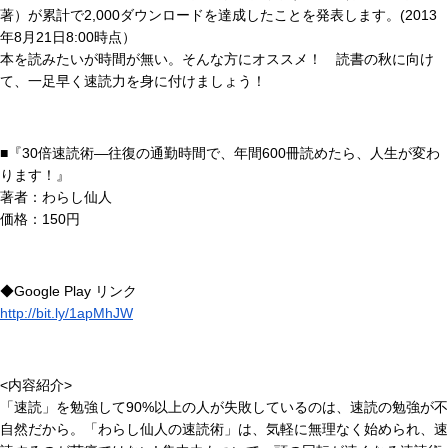
著）が累計で2,000ダウンロードを達成したことを発表します。(2013
年8月21日8:00時点）
本を読みたいが時間が無い。そんな方にオススメ！ 読書の秋に向け
て、一足早く速読力を身に付けましょう！
■『30倍速読術―往復の通勤時間で、年間600冊読めたら、人生が変わ
ります！』
著者：わらし仙人
価格：150円
◆Google Play リンク
http://bit.ly/1apMhJW
<内容紹介>
「速読」を勉強して90%以上の人が失敗しているのは、速読の勉強が不
自然だから。「わらし仙人の速読術」は、気軽に無理なく始められ、速