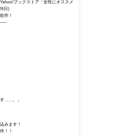
ahoo!ブックストア「女性にオススメ
8日)
欲作！
――
す……。」
込みます！
作！！