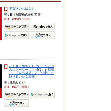
年賀状のおはなし
著：日本郵便株式会社(監修)
定価
2700
円（税抜）
どん底に落ちてもはい上がる37
のストーリー 「弱点」を克服
し、「自己発見」と「決断」に
辿り着いた２週間
著：生島ヒロシ
定価
961
円（税抜）