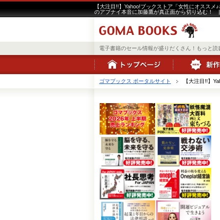
【大注目!!】Yahoo!ブックストア「女性にオス
のアブナイ本音に加藤鷹が真正面から切り込む！ 
電子書籍のセール情報が盛りだくさん！もっと読
ゴマブックス ポータルサイト
【大注目!!】