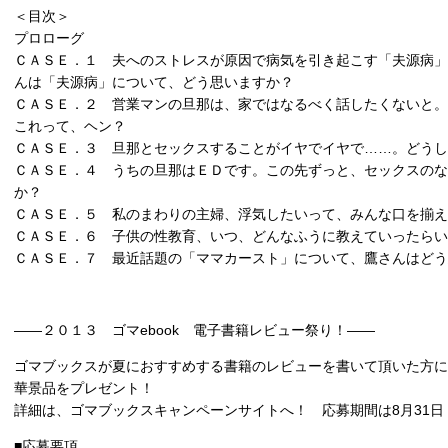
＜目次＞
プロローグ
ＣＡＳＥ．１ 夫へのストレスが原因で病気を引き起こす「夫源病」
んは「夫源病」について、どう思いますか？
ＣＡＳＥ．２ 営業マンの旦那は、家ではなるべく話したくないと。
これって、ヘン？
ＣＡＳＥ．３ 旦那とセックスすることがイヤでイヤで……。どうし
ＣＡＳＥ．４ うちの旦那はＥＤです。この先ずっと、セックスのな
か？
ＣＡＳＥ．５ 私のまわりの主婦、浮気したいって、みんな口を揃え
ＣＡＳＥ．６ 子供の性教育、いつ、どんなふうに教えていったら
ＣＡＳＥ．７ 最近話題の「ママカースト」について、鷹さんはどう
――２０１３ ゴマebook 電子書籍レビュー祭り！――
ゴマブックスが夏におすすめする書籍のレビューを書いて頂いた方に
華景品をプレゼント！
詳細は、ゴマブックスキャンペーンサイトへ！ 応募期間は8月31日
■応募要項