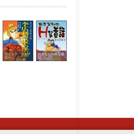
コミック・シルク
おきなわのＨな昔
ロー ...
話 ...