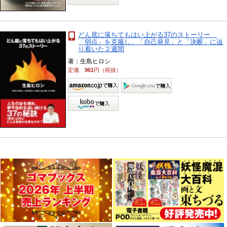
どん底に落ちてもはい上がる37のストーリー
「弱点」を克服し、「自己発見」と「決断」に辿
り着いた２週間
著：生島ヒロシ
定価
961
円（税抜）