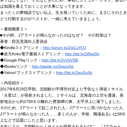
来てほしくない、そんなときのため、事前にシミュレーション、あるい
は知識を蓄えておくことが大事になってきます。
まったくの夢物語でない以上、生き残っていくために、まさにそのとき
どう行動するのがベストか、一緒に考えていきましょう。
＜書籍概要２＞
■その時、Jアラートが鳴らなかったのはなぜ？ その対策は？
著者：防災意識向上委員会
◆Kindleストアリンク：
http://amzn.to/2gCuYQJ
◆楽天Kobo電子書籍ストアリンク：
http://bit.ly/2iRedSy
◆Google Playリンク：
http://bit.ly/2vV3VSB
◆iBooksリンク：
http://apple.co/2wuviXq
◆Yahoo!ブックストアリンク：
http://bit.ly/2euGvNz
＜内容紹介＞
2017年8月29日早朝、北朝鮮の平壌市付近より予告なく弾道ミサイル
「火星12」が発射されました。ミサイルは、北海道の上空を通過、発
射地点から約2700キロ離れた襟裳岬の東、太平洋上に落下しました。
そのため、Jアラートで起こされた人、Jアラートに気づかなかった人、
Jアラートが鳴らなかった人……多くの人が、学校、職場あるいはSNS
上などで話題にしたと思います。
今年に入り、北朝鮮からミサイルが発射されるたびに、「Jアラート」