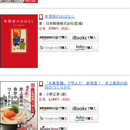
年賀状のおはなし
著：日本郵便株式会社(監修)
定価
2700
円（税抜）
『丸亀製麺』で学んだ 超実直！ 史上最高の自
分のつくりかた
著：小野正誉 (著)
定価
1,184
円（税抜）