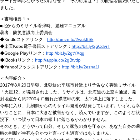
ラートが鳴らなかったのはなぜ？ その対策は？』の配信を開始いたし
ました。
＜書籍概要１＞
■北からのミサイル着弾時、避難マニュアル
著者：防災意識向上委員会
◆Kindleストアリンク：
http://amzn.to/2wuk8Sk
◆楽天Kobo電子書籍ストアリンク：
http://bit.ly/2gCdvrT
◆Google Playリンク：
http://bit.ly/2gtYXqg
◆iBooksリンク：
http://apple.co/2gBtvdp
◆Yahoo!ブックストアリンク：
http://bit.ly/2ezna1I
＜内容紹介＞
2017年8月29日早朝、北朝鮮の平壌市付近より予告なく弾道ミサイル
「火星12」が発射されました。ミサイルは、北海道の上空を通過、発
射地点から約2700キロ離れた襟裳岬の東、太平洋上に落下しました。
今年に入り、北朝鮮からのミサイル発射が頻発しています。いずれも幸
いなことに、日本に大きな被害がなく、済んでいますが、このような状
況下、いつ誤って日本の領土に落ちるかわかりません。
そのとき、どうやって自分、そして家族の身を守るか、あなた自身の瞬
時の判断が生死を分かつと言っても過言ではありません。