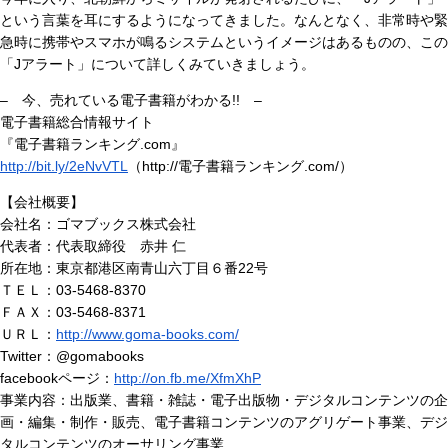
という言葉を耳にするようになってきました。なんとなく、非常時や緊
急時に携帯やスマホが鳴るシステムというイメージはあるものの、この
「Jアラート」について詳しくみていきましょう。
– 今、売れている電子書籍がわかる!! –
電子書籍総合情報サイト
『電子書籍ランキング.com』
http://bit.ly/2eNvVTL
（http://電子書籍ランキング.com/）
【会社概要】
会社名：ゴマブックス株式会社
代表者：代表取締役 赤井 仁
所在地：東京都港区南青山六丁目６番22号
ＴＥＬ：03-5468-8370
ＦＡＸ：03-5468-8371
ＵＲＬ：
http://www.goma-books.com/
Twitter：@gomabooks
facebookページ：
http://on.fb.me/XfmXhP
事業内容：出版業、書籍・雑誌・電子出版物・デジタルコンテンツの企
画・編集・制作・販売、電子書籍コンテンツのアグリゲート事業、デジ
タルコンテンツのオーサリング事業