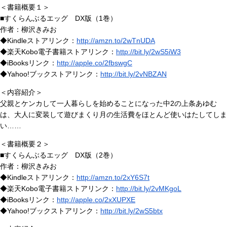
＜書籍概要１＞
■すくらんぶるエッグ DX版（1巻）
作者：柳沢きみお
◆Kindleストアリンク：
http://amzn.to/2wTnUDA
◆楽天Kobo電子書籍ストアリンク：
http://bit.ly/2wS5iW3
◆iBooksリンク：
http://apple.co/2fbswgC
◆Yahoo!ブックストアリンク：
http://bit.ly/2vNBZAN
＜内容紹介＞
父親とケンカして一人暮らしを始めることになった中2の上条あゆむ
は、大人に変装して遊びまくり月の生活費をほとんど使いはたしてしま
い……
＜書籍概要２＞
■すくらんぶるエッグ DX版（2巻）
作者：柳沢きみお
◆Kindleストアリンク：
http://amzn.to/2xY6S7t
◆楽天Kobo電子書籍ストアリンク：
http://bit.ly/2vMKgoL
◆iBooksリンク：
http://apple.co/2xXUPXE
◆Yahoo!ブックストアリンク：
http://bit.ly/2wS5btx