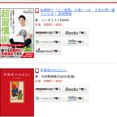
短期間で〝よい習慣〟が身につき、人生が思い通
りになる！ 超習慣術
著：メンタリストDaiGo
定価
1213
円（税抜）
年賀状のおはなし
著：日本郵便株式会社(監修)
定価
2700
円（税抜）