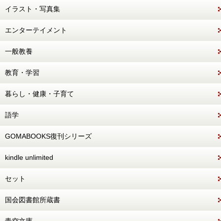
イラスト・写真集
エンターテイメント
一般教養
教育・学習
暮らし・健康・子育て
語学
GOMABOOKS復刊シリーズ
kindle unlimited
セット
国会図書館所蔵書