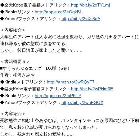
◆楽天Kobo電子書籍ストアリンク：
http://bit.ly/2xTY1mj
◆iBooksリンク：
http://apple.co/2eOgkBL
◆Yahoo!ブックストアリンク：
http://bit.ly/2vXs6oA
＜内容紹介＞
大学生のアパート住人水沢に勉強を教わり、ガリ勉の河田をアパートに
連れ帰るが彼の態度に腹を立てる。
しかし、後日河田が家出したと聞いて……
＜書籍概要５＞
■すくらんぶるエッグ DX版（5巻）
作者：柳沢きみお
◆Kindleストアリンク：
http://amzn.to/2wRQyF7
◆楽天Kobo電子書籍ストアリンク：
http://bit.ly/2wPHm6E
◆iBooksリンク：
http://apple.co/2fbPKTP
◆Yahoo!ブックストアリンク：
http://bit.ly/2whFGOX
＜内容紹介＞
受験勉強に励む上条あゆむは、バレンタインチョコが原因のひどい下痢
で、私立校の入試が受けられなくなってしまった。
しかし、残された都立校の受験も……