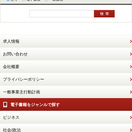
求人情報
お問い合わせ
会社概要
プライバシーポリシー
一般事業主行動計画
電子書籍をジャンルで探す
ビジネス
社会/政治