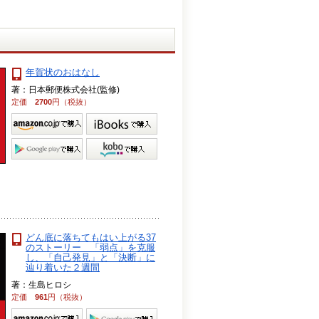
年賀状のおはなし
著：日本郵便株式会社(監修)
定価
2700
円（税抜）
どん底に落ちてもはい上がる37
のストーリー 「弱点」を克服
し、「自己発見」と「決断」に
辿り着いた２週間
著：生島ヒロシ
定価
961
円（税抜）