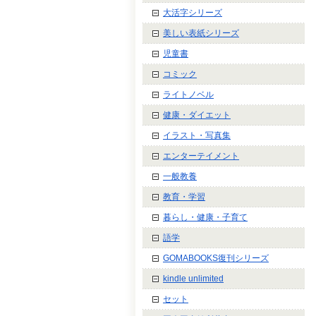
大活字シリーズ
美しい表紙シリーズ
児童書
コミック
ライトノベル
健康・ダイエット
イラスト・写真集
エンターテイメント
一般教養
教育・学習
暮らし・健康・子育て
語学
GOMABOOKS復刊シリーズ
kindle unlimited
セット