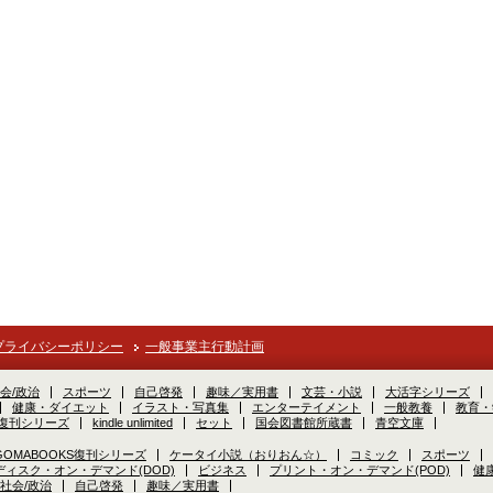
プライバシーポリシー
一般事業主行動計画
会/政治
スポーツ
自己啓発
趣味／実用書
文芸・小説
大活字シリーズ
健康・ダイエット
イラスト・写真集
エンターテイメント
一般教養
教育・
S復刊シリーズ
kindle unlimited
セット
国会図書館所蔵書
青空文庫
GOMABOOKS復刊シリーズ
ケータイ小説（おりおん☆）
コミック
スポーツ
ディスク・オン・デマンド(DOD)
ビジネス
プリント・オン・デマンド(POD)
健
社会/政治
自己啓発
趣味／実用書