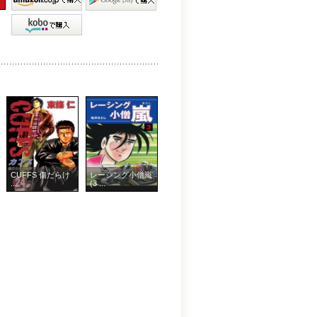
CUFFS 傷だらけ
レーシング小僧嵐
...
(3 ...