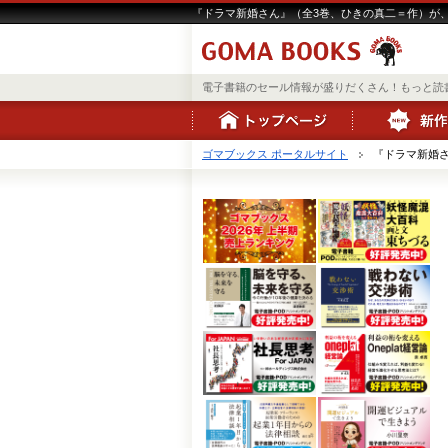
『ドラマ新婚さん』（全3巻、ひきの真二＝作）が、Ki
電子書籍のセール情報が盛りだくさん！もっと読
ゴマブックス ポータルサイト
『ドラマ新婚さ