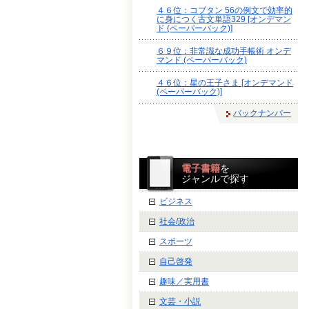
４６位：コブタン 56の例文で効率的
に身につく古文単語329 [オンデマン
ド (ペーパーバック)]
６９位：非常識な成功手帳術 オンデ
マンド (ペーパーバック)
４６位：星の王子さま [オンデマンド
(ペーパーバック)]
バックナンバー
電子書籍
を
ジャンルで探す
ビジネス
社会/政治
スポーツ
自己啓発
趣味／実用書
文芸・小説