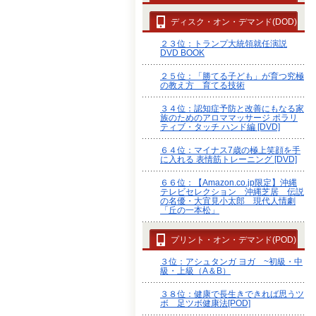
ディスク・オン・デマンド(DOD)
２３位：トランプ大統領就任演説
DVD BOOK
２５位：「勝てる子ども」が育つ究極
の教え方 育てる技術
３４位：認知症予防と改善にもなる家
族のためのアロママッサージ ポラリ
ティブ・タッチ ハンド編 [DVD]
６４位：マイナス7歳の極上笑顔を手
に入れる 表情筋トレーニング [DVD]
６６位：【Amazon.co.jp限定】沖縄
テレビセレクション 沖縄芝居 伝説
の名優・大宜見小太郎 現代人情劇
「丘の一本松」
プリント・オン・デマンド(POD)
３位：アシュタンガ ヨガ ~初級・中
級・上級（A＆B）
３８位：健康で長生きできれば思うツ
ボ 足ツボ健康法[POD]