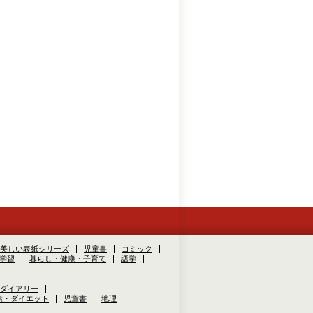
美しい表紙シリーズ
児童書
コミック
学習
暮らし・健康・子育て
語学
ダイアリー
康・ダイエット
児童書
地理