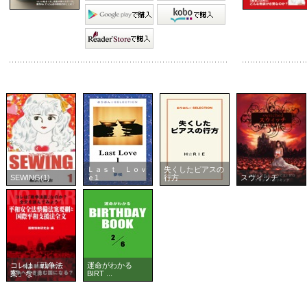
Ｌａｓｔ Ｌｏｖ
失くしたピアスの
SEWING(1)
ｅ1
行方
スウィッチ
コレは「戦争法
運命がわかる
案」な ...
BIRT ...