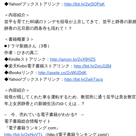
◆Yahoo!ブックストアリンク：
http://bit.ly/2wSQPaK
＜内容紹介＞
並平を育てた80歳のトンデモ祖母が上京してきて、並平と静香の新
静香の元旦那の西条寺も現れて！？
＜書籍概要３＞
■ドラマ新婚さん（3巻）
作者：ひきの真二
◆Kindleストアリンク：
http://amzn.to/2vX9HZ5
◆楽天Kobo電子書籍ストアリンク：
http://bit.ly/2xnJ1B4
◆iBooksリンク：
http://apple.co/2vWUDdK
◆Yahoo!ブックストアリンク：
http://bit.ly/2whTqcg
＜内容紹介＞
祖母が残してくれた車を運転するため、教習所に通う並平は美女教官
年上女房静香との新婚生活のゆくえは…？
– 今、売れている電子書籍がわかる!! –
電子書籍総合情報サイト
『電子書籍ランキング.com』
http://bit.ly/2eNvVTL
（http://電子書籍ランキング.com/）