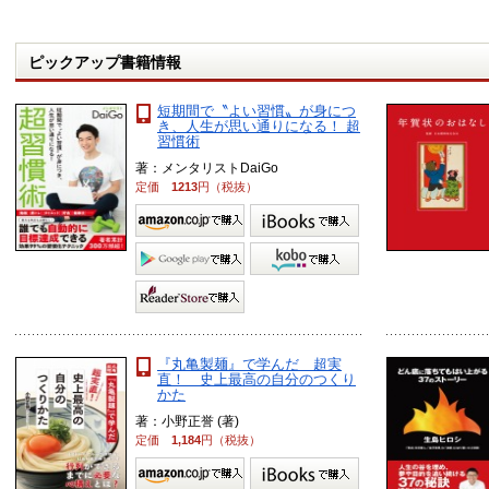
ピックアップ書籍情報
短期間で〝よい習慣〟が身につ
き、人生が思い通りになる！ 超
習慣術
著：メンタリストDaiGo
定価
1213
円（税抜）
『丸亀製麺』で学んだ 超実
直！ 史上最高の自分のつくり
かた
著：小野正誉 (著)
定価
1,184
円（税抜）