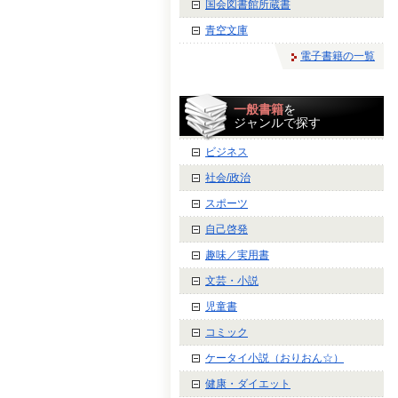
国会図書館所蔵書
青空文庫
電子書籍の一覧
一般書籍
を
ジャンルで探す
ビジネス
社会/政治
スポーツ
自己啓発
趣味／実用書
文芸・小説
児童書
コミック
ケータイ小説（おりおん☆）
健康・ダイエット