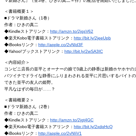
マ新婚さん』（全3巻、ひきの真二＝作）の配信を開始いたしました
＜書籍概要１＞
■ドラマ新婚さん（1巻）
作者：ひきの真二
◆Kindleストアリンク：
http://amzn.to/2jgsV62
◆楽天Kobo電子書籍ストアリンク：
http://bit.ly/2jeeUpb
◆iBooksリンク：
http://apple.co/2vNId3F
◆Yahoo!ブックストアリンク：
http://bit.ly/2wSA3IC
＜内容紹介＞
コンビニ店長の並平とオーナーの娘で3歳上の静香は新婚ホヤホヤの
バツイチでドライな静香にふりまわされる並平に片思いするバイトの
できた並平の友人の姫野。
平凡なはずの毎日が……？
＜書籍概要２＞
■ドラマ新婚さん（2巻）
作者：ひきの真二
◆Kindleストアリンク：
http://amzn.to/2jgt4GC
◆楽天Kobo電子書籍ストアリンク：
http://bit.ly/2xdqHcQ
◆iBooksリンク：
http://apple.co/2vNIiV1