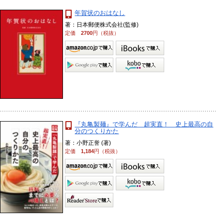
年賀状のおはなし
著：日本郵便株式会社(監修)
定価
2700
円（税抜）
『丸亀製麺』で学んだ 超実直！ 史上最高の自
分のつくりかた
著：小野正誉 (著)
定価
1,184
円（税抜）