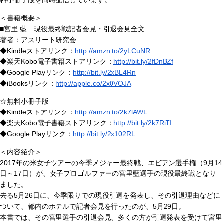
料小冊子版を同時配信しています。
＜書籍概要＞
■宮里 藍 現役最終戦記者会見・引退会見全文
著者：アスリート研究会
◆Kindleストアリンク：
http://amzn.to/2yLCuNR
◆楽天Kobo電子書籍ストアリンク：
http://bit.ly/2fDnBZf
◆Google Playリンク：
http://bit.ly/2xBL4Rn
◆iBooksリンク：
http://apple.co/2x0VOJA
☆無料小冊子版
◆Kindleストアリンク：
http://amzn.to/2k7lAWL
◆楽天Kobo電子書籍ストアリンク：
http://bit.ly/2k7RiTI
◆Google Playリンク：
http://bit.ly/2x102RL
＜内容紹介＞
2017年の米女子ツアーの今季メジャー最終戦、エビアン選手権（9月14
日～17日）が、女子プロゴルファーの宮里藍選手の現役最終戦となり
ました。
去る5月26日に、今季限りでの現役引退を発表し、その引退理由などに
ついて、都内のホテルで記者会見を行ったのが、5月29日。
本書では、その宮里選手の引退会見、多くの方が引退発表を受けて宮里