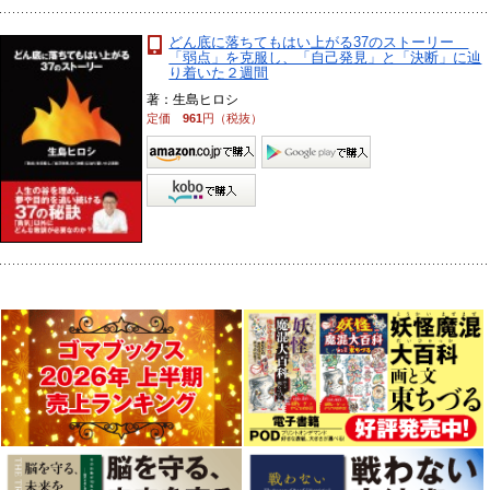
どん底に落ちてもはい上がる37のストーリー
「弱点」を克服し、「自己発見」と「決断」に辿
り着いた２週間
著：生島ヒロシ
定価
961
円（税抜）