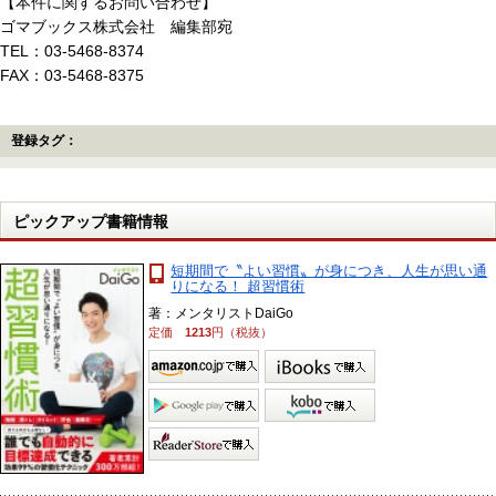
【本件に関するお問い合わせ】
ゴマブックス株式会社 編集部宛
TEL：03-5468-8374
FAX：03-5468-8375
登録タグ：
ピックアップ書籍情報
短期間で〝よい習慣〟が身につき、人生が思い通
りになる！ 超習慣術
著：メンタリストDaiGo
定価
1213
円（税抜）