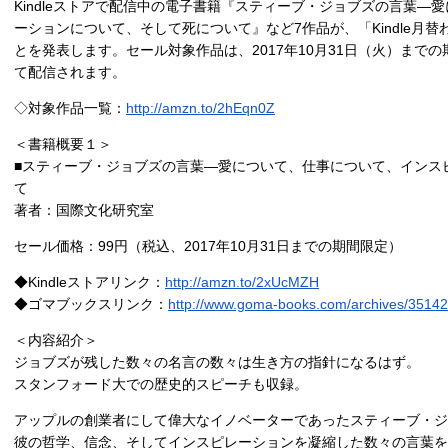
Kindleストアで配信中の電子書籍『スティーブ・ジョブズの言葉―
ーションについて、そして死について』など7作品が、「Kindle月
とを発表します。セール対象作品は、2017年10月31日（火）まで
て配信されます。
◇対象作品一覧：
http://amzn.to/2hEqn0Z
＜書籍概要１＞
■スティーブ・ジョブズの言葉―愛について、仕事について、インス
て
著者：国際文化研究室
セール価格：99円（税込、2017年10月31日までの期間限定）
◆Kindleストアリンク：
http://amzn.to/2xUcMZH
◆ゴマブックスリンク：
http://www.goma-books.com/archives/35142
＜内容紹介＞
ジョブズが残した数々の名言の数々は生き方の指針になるはず。
スタンフォード大での歴史的スピーチも収録。
アップルの創業者にして偉大なイノベーターであったスティーブ・ジ
彼の哲学、信念、そしてインスピレーションを凝縮した数々の言葉を