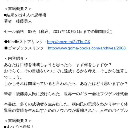
＜書籍概要２＞
■結果を出す人の思考術
著者：後藤勇人
セール価格：99円（税込、2017年10月31日までの期間限定）
◆Kindleストアリンク：
http://amzn.to/2xThuGK
◆ゴマブックスリンク：
http://www.goma-books.com/archives/2068
＜内容紹介＞
あなたは目標を達成しようと思ったら、まず何をしますか？
おそらく、その目標をいつまでに達成するかを考え、そこから逆算し
でしょう。
しかしそれは間違っていると言われたら、あなたはどう思いますか？
筆者・後藤勇人氏に授けられた、世界一のギター会社フジゲン株式
本書は、多くの成功者を生み出した、横内氏の思想をわかりやすく体
驚異の実績を生み出すためのノウハウが凝縮された、人生のバイブル
＜書籍概要３＞
■すべては必然！