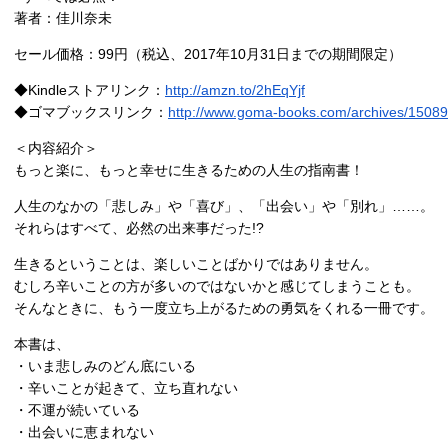
著者：佳川奈未
セール価格：99円（税込、2017年10月31日までの期間限定）
◆Kindleストアリンク：
http://amzn.to/2hEqYjf
◆ゴマブックスリンク：
http://www.goma-books.com/archives/15089
＜内容紹介＞
もっと楽に、もっと幸せに生きるための人生の指南書！
人生のなかの「悲しみ」や「喜び」、「出会い」や「別れ」……。
それらはすべて、必然の出来事だった!?
生きるということは、楽しいことばかりではありません。
むしろ辛いことの方が多いのではないかと感じてしまうことも。
そんなときに、もう一度立ち上がるための勇気をくれる一冊です。
本書は、
・いま悲しみのどん底にいる
・辛いことが起きて、立ち直れない
・不運が続いている
・出会いに恵まれない