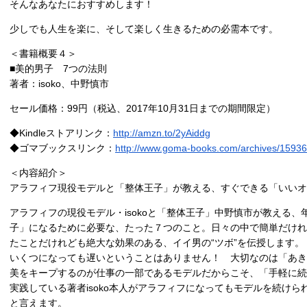
そんなあなたにおすすめします！
少しでも人生を楽に、そして楽しく生きるための必需本です。
＜書籍概要４＞
■美的男子 7つの法則
著者：isoko、中野慎市
セール価格：99円（税込、2017年10月31日までの期間限定）
◆Kindleストアリンク：
http://amzn.to/2yAiddg
◆ゴマブックスリンク：
http://www.goma-books.com/archives/15936
＜内容紹介＞
アラフィフ現役モデルと「整体王子」が教える、すぐできる「いいオ
アラフィフの現役モデル・isokoと「整体王子」中野慎市が教える
子」になるために必要な、たった７つのこと。日々の中で簡単だけれ
たことだけれども絶大な効果のある、イイ男の“ツボ”を伝授します。
いくつになっても遅いということはありません！ 大切なのは「あき
美をキープするのが仕事の一部であるモデルだからこそ、「手軽に続
実践している著者isoko本人がアラフィフになってもモデルを続け
と言えます。