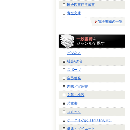
国会図書館所蔵書
青空文庫
電子書籍の一覧
一般書籍
を
ジャンルで探す
ビジネス
社会/政治
スポーツ
自己啓発
趣味／実用書
文芸・小説
児童書
コミック
ケータイ小説（おりおん☆）
健康・ダイエット