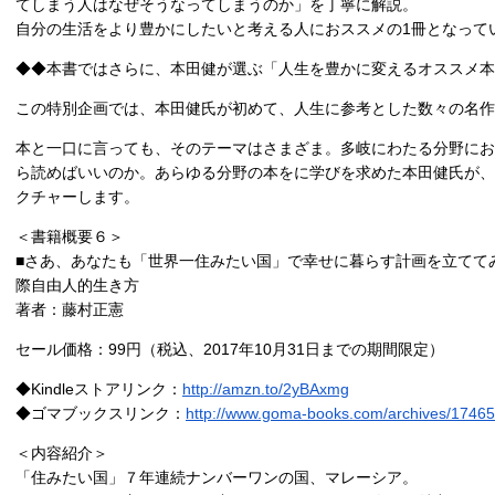
てしまう人はなぜそうなってしまうのか」を丁寧に解説。
自分の生活をより豊かにしたいと考える人におススメの1冊となって
◆◆本書ではさらに、本田健が選ぶ「人生を豊かに変えるオススメ本1
この特別企画では、本田健氏が初めて、人生に参考とした数々の名作
本と一口に言っても、そのテーマはさまざま。多岐にわたる分野にお
ら読めばいいのか。あらゆる分野の本をに学びを求めた本田健氏が、
クチャーします。
＜書籍概要６＞
■さあ、あなたも「世界一住みたい国」で幸せに暮らす計画を立ててみ
際自由人的生き方
著者：藤村正憲
セール価格：99円（税込、2017年10月31日までの期間限定）
◆Kindleストアリンク：
http://amzn.to/2yBAxmg
◆ゴマブックスリンク：
http://www.goma-books.com/archives/17465
＜内容紹介＞
「住みたい国」７年連続ナンバーワンの国、マレーシア。