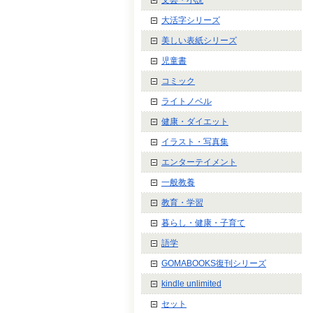
大活字シリーズ
美しい表紙シリーズ
児童書
コミック
ライトノベル
健康・ダイエット
イラスト・写真集
エンターテイメント
一般教養
教育・学習
暮らし・健康・子育て
語学
GOMABOOKS復刊シリーズ
kindle unlimited
セット