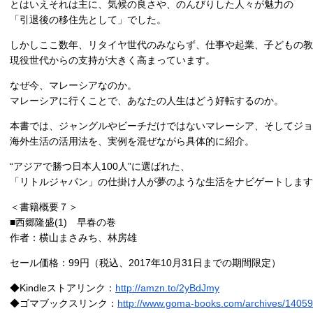
とはいえそれは主に、気候の良さや、のんびりした人々が魅力の
「引退後の移住先として」でした。
しかしここ数年、リタイヤ世代のみならず、仕事や起業、子どもの
現役世代からの支持が大きく高まっています。
なぜ今、マレーシアなのか。
マレーシアに行くことで、あなたの人生はどう好転するのか。
本書では、ジャングルやビーチだけではないマレーシア、そしてジョ
海外生活の活用法を、実例を混ぜながら具体的に紹介。
“アジアで勝つ日本人100人”に選ばれた、
「リトルジャパン」の仕掛け人が夢のような生活をナビゲートします
＜書籍概要７＞
■西郷隆盛(1) 早春の巻
作者：横山まさみち、林房雄
セール価格：99円（税込、2017年10月31日までの期間限定）
◆Kindleストアリンク：
http://amzn.to/2yBdJmy
◆ゴマブックスリンク：
http://www.goma-books.com/archives/14059