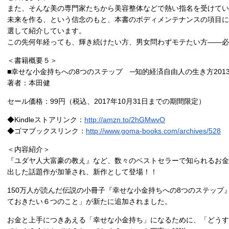
また、そんな美の専門家たちから美容整体などで熱い指名を受けてい
未来を作る、という信念のもと、本書のボディメンテナンスの項目に
選して紹介しています。
この先何年経っても、輝き続けたい方、男女問わずモテたい方――必
＜書籍概要５＞
■幸せな小金持ちへの8つのステップ ─知的経済自由人の生き方201
著者：本田健
セール価格：99円（税込、2017年10月31日までの期間限定）
◆Kindleストアリンク：
http://amzn.to/2hGMwvO
◆ゴマブックスリンク：
http://www.goma-books.com/archives/528
＜内容紹介＞
『ユダヤ人大富豪の教え』など、数々のベストセラーで知られるお金
出した話題作が加筆され、新作として登場！！
150万人が読んだ伝説の小冊子『幸せな小金持ちへの8つのステップ』
ておきたい６つのこと」が新たに追加されました。
お金と上手につきあえる「幸せな小金持ち」になるために、「どうす