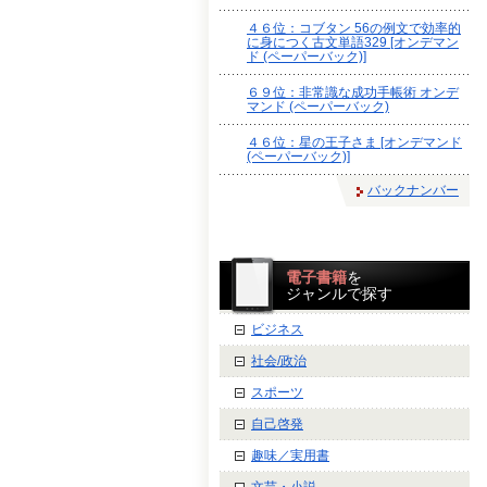
４６位：コブタン 56の例文で効率的
に身につく古文単語329 [オンデマン
ド (ペーパーバック)]
６９位：非常識な成功手帳術 オンデ
マンド (ペーパーバック)
４６位：星の王子さま [オンデマンド
(ペーパーバック)]
バックナンバー
電子書籍
を
ジャンルで探す
ビジネス
社会/政治
スポーツ
自己啓発
趣味／実用書
文芸・小説