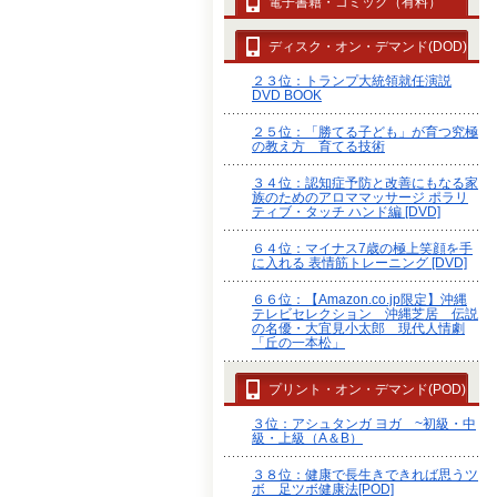
電子書籍・コミック（有料）
ディスク・オン・デマンド(DOD)
２３位：トランプ大統領就任演説
DVD BOOK
２５位：「勝てる子ども」が育つ究極
の教え方 育てる技術
３４位：認知症予防と改善にもなる家
族のためのアロママッサージ ポラリ
ティブ・タッチ ハンド編 [DVD]
６４位：マイナス7歳の極上笑顔を手
に入れる 表情筋トレーニング [DVD]
６６位：【Amazon.co.jp限定】沖縄
テレビセレクション 沖縄芝居 伝説
の名優・大宜見小太郎 現代人情劇
「丘の一本松」
プリント・オン・デマンド(POD)
３位：アシュタンガ ヨガ ~初級・中
級・上級（A＆B）
３８位：健康で長生きできれば思うツ
ボ 足ツボ健康法[POD]