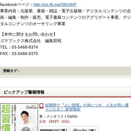
facebookページ：
http://on.fb.me/XfmXhP
事業内容：出版業、書籍・雑誌・電子出版物・デジタルコンテンツの企
画・編集・制作・販売、電子書籍コンテンツのアグリゲート事業、デジ
タルコンテンツのオーサリング事業
【本件に関するお問い合わせ】
ゴマブックス株式会社 編集部宛
TEL：03-5468-8374
FAX：03-5468-8375
登録タグ：
ピックアップ書籍情報
短期間で〝よい習慣〟が身につき、人生が思い通
りになる！ 超習慣術
著：メンタリストDaiGo
定価
1213
円（税抜）