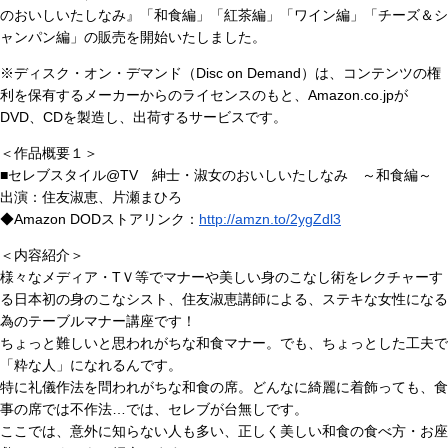
のおいしいたしなみ』「和食編」「紅茶編」「ワイン編」「チーズ＆シ
ャンパン編」の販売を開始いたしました。
※ディスク・オン・デマンド（Disc on Demand）は、コンテンツの権
利を保有するメーカーからのライセンスのもと、Amazon.co.jpが
DVD、CDを製造し、出荷するサービスです。
＜作品概要１＞
■セレブスタイル@TV 紳士・淑女のおいしいたしなみ ～和食編～
出演：住友淑恵、片瀬まひろ
◆Amazon DODストアリンク：
http://amzn.to/2ygZdl3
＜内容紹介＞
様々なメディア・TＶ等でマナーや美しい身のこなし術をレクチャーす
る日本初の身のこなシスト、住友淑恵講師による、ステキな女性になる
為のテーブルマナー講座です！
ちょっと難しいと思われがちな和食マナー。でも、ちょっとした工夫で
「粋な人」になれるんです。
特に礼儀作法を問われがちな和食の席。どんなに綺麗に着飾っても、食
事の席では不作法…では、セレブが台無しです。
ここでは、意外に知らない人も多い、正しく美しい和食の食べ方・お座