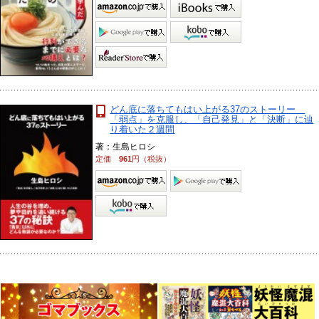
どん底に落ちてもはい上がる37のストーリー
「弱点」を克服し、「自己発見」と「決断」に辿
り着いた２週間
著：生島ヒロシ
定価
961
円（税抜）