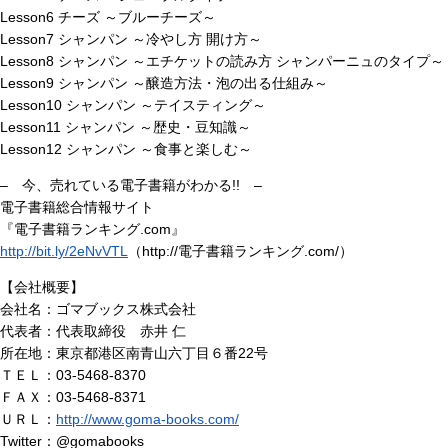
Lesson6 チーズ ～ブルーチーズ～
Lesson7 シャンパン ～冷やし方 開け方～
Lesson8 シャンパン ～エチケットの読み方 シャンパーニュのタイプ～
Lesson9 シャンパン ～醸造方法・泡の出る仕組み～
Lesson10 シャンパン ～テイスティング～
Lesson11 シャンパン ～歴史・豆知識～
Lesson12 シャンパン ～食事と楽しむ～
– 今、売れている電子書籍がわかる!! –
電子書籍総合情報サイト
『電子書籍ランキング.com』
http://bit.ly/2eNvVTL
（http://電子書籍ランキング.com/）
【会社概要】
会社名：ゴマブックス株式会社
代表者：代表取締役 赤井 仁
所在地：東京都港区南青山六丁目６番22号
ＴＥＬ：03-5468-8370
ＦＡＸ：03-5468-8371
ＵＲＬ：
http://www.goma-books.com/
Twitter：@gomabooks