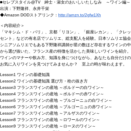
■セレブスタイル@TV 紳士・淑女のおいしいたしなみ ～ワイン編～
出演：下野隆祥、永井千栄
◆Amazon DODストアリンク：
http://amzn.to/2gfw1Xh
＜内容紹介＞
「マキシム・ド・パリ」、京都「リヨン」、「銀座レカン」、「クレッ
セント」などの有名店でソムリエ、総支配人を経験。日本ソムリエ協会
シニアソムリエでもある下野隆祥講師が星の数ほど存在するワインの中
から選び抜いた、フランス産の特徴を活かした美味しいワインを紹介。
ワインのマナーや飲み方、知識を身につけながら、あなたも自分だけの
お気に入りワインを見つけてみませんか？ 至上の時が味わえます。
Lesson1 ワインの基礎知識
Lesson2 ワインの基礎知識 選び方・栓の抜き方
Lesson3 フランスワインの産地 ～ボルドーの白ワイン～
Lesson4 フランスワインの産地 ～ボルドーの赤ワイン～
Lesson5 フランスワインの産地 ～ブルゴーニュの白ワイン～
Lesson6 フランスワインの産地 ～ブルゴーニュの赤ワイン～
Lesson7 フランスワインの産地 ～アルザスのワイン～
Lesson8 フランスワインの産地 ～ロワールのワイン～
Lesson9 フランスワインの産地 ～ローヌのワイン～