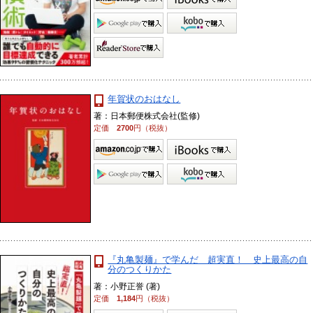
年賀状のおはなし
著：日本郵便株式会社(監修)
定価
2700
円（税抜）
『丸亀製麺』で学んだ 超実直！ 史上最高の自
分のつくりかた
著：小野正誉 (著)
定価
1,184
円（税抜）