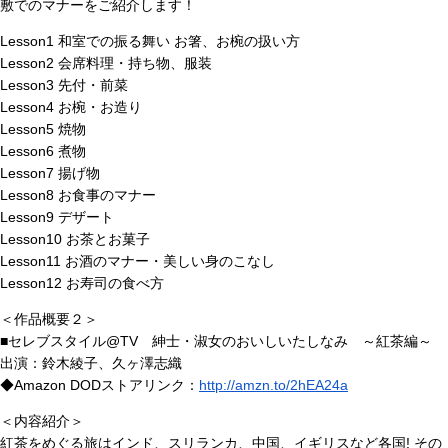
敷でのマナーをご紹介します！
Lesson1 和室での振る舞い お箸、お椀の扱い方
Lesson2 会席料理・持ち物、服装
Lesson3 先付・前菜
Lesson4 お椀・お造り
Lesson5 焼物
Lesson6 煮物
Lesson7 揚げ物
Lesson8 お食事のマナー
Lesson9 デザート
Lesson10 お茶とお菓子
Lesson11 お酒のマナー・美しい身のこなし
Lesson12 お寿司の食べ方
＜作品概要２＞
■セレブスタイル@TV 紳士・淑女のおいしいたしなみ ～紅茶編～
出演：鈴木綾子、久ヶ澤志織
◆Amazon DODストアリンク：
http://amzn.to/2hEA24a
＜内容紹介＞
紅茶をめぐる旅はインド、スリランカ、中国、イギリスなど各国! その