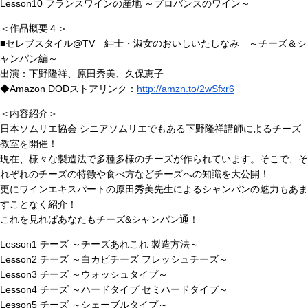
Lesson10 フランスワインの産地 ～プロバンスのワイン～
＜作品概要４＞
■セレブスタイル@TV 紳士・淑女のおいしいたしなみ ～チーズ＆シ
ャンパン編～
出演：下野隆祥、原田秀美、久保恵子
◆Amazon DODストアリンク：
http://amzn.to/2wSfxr6
＜内容紹介＞
日本ソムリエ協会 シニアソムリエでもある下野隆祥講師によるチーズ
教室を開催！
現在、様々な製造法で多種多様のチーズが作られています。そこで、そ
れぞれのチーズの特徴や食べ方などチーズへの知識を大公開！
更にワインエキスパートの原田秀美先生によるシャンパンの魅力もあま
すことなく紹介！
これを見ればあなたもチーズ&シャンパン通！
Lesson1 チーズ ～チーズあれこれ 製造方法～
Lesson2 チーズ ～白カビチーズ フレッシュチーズ～
Lesson3 チーズ ～ウォッシュタイプ～
Lesson4 チーズ ～ハードタイプ セミハードタイプ～
Lesson5 チーズ ～シェーブルタイプ～