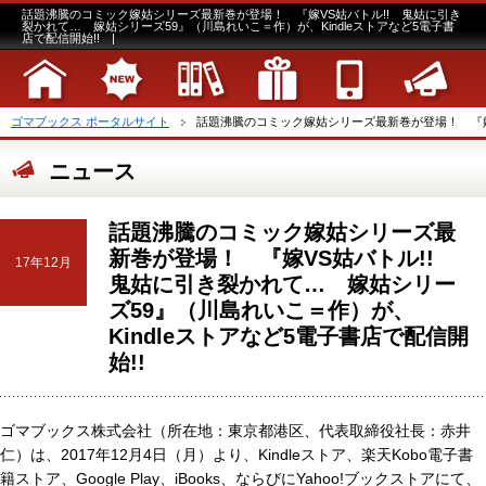
話題沸騰のコミック嫁姑シリーズ最新巻が登場！ 『嫁VS姑バトル!! 鬼姑に引き
裂かれて… 嫁姑シリーズ59』（川島れいこ＝作）が、Kindleストアなど5電子書
店で配信開始!! |
ゴマブックス ポータルサイト
話題沸騰のコミック嫁姑シリーズ最新巻が登場！ 『嫁V
ニュース
話題沸騰のコミック嫁姑シリーズ最
新巻が登場！ 『嫁VS姑バトル!!
17年12月
鬼姑に引き裂かれて… 嫁姑シリー
ズ59』（川島れいこ＝作）が、
Kindleストアなど5電子書店で配信開
始!!
ゴマブックス株式会社（所在地：東京都港区、代表取締役社長：赤井
仁）は、2017年12月4日（月）より、Kindleストア、楽天Kobo電子書
籍ストア、Google Play、iBooks、ならびにYahoo!ブックストアにて、