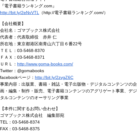
『電子書籍ランキング.com』
http://bit.ly/2eNvVTL
（http://電子書籍ランキング.com/）
【会社概要】
会社名：ゴマブックス株式会社
代表者：代表取締役 赤井 仁
所在地：東京都港区南青山六丁目６番22号
ＴＥＬ：03-5468-8370
ＦＡＸ：03-5468-8371
ＵＲＬ：
http://www.goma-books.com/
Twitter：@gomabooks
facebookページ：
http://bit.ly/2zvgZ6C
事業内容：出版業、書籍・雑誌・電子出版物・デジタルコンテンツの企
画・編集・制作・販売、電子書籍コンテンツのアグリゲート事業、デジ
タルコンテンツのオーサリング事業
【本件に関するお問い合わせ】
ゴマブックス株式会社 編集部宛
TEL：03-5468-8374
FAX：03-5468-8375