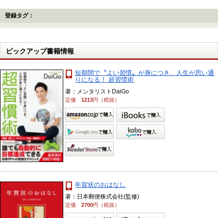
登録タグ：
ピックアップ書籍情報
短期間で〝よい習慣〟が身につき、人生が思い通
りになる！ 超習慣術
著：メンタリストDaiGo
定価
1213
円（税抜）
年賀状のおはなし
著：日本郵便株式会社(監修)
定価
2700
円（税抜）