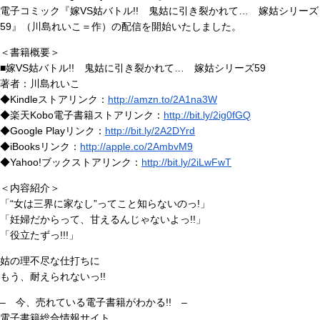
電子コミック『嫁VS姑バトル!! 鬼姑に引き裂かれて… 嫁姑シリーズ
59』（川島れいこ＝作）の配信を開始いたしました。
＜書籍概要＞
■嫁VS姑バトル!! 鬼姑に引き裂かれて… 嫁姑シリーズ59
著者：川島れいこ
◆Kindleストアリンク：
http://amzn.to/2A1na3W
◆楽天Kobo電子書籍ストアリンク：
http://bit.ly/2ig0fGQ
◆Google Playリンク：
http://bit.ly/2A2DYrd
◆iBooksリンク：
http://apple.co/2AmbvM9
◆Yahoo!ブックストアリンク：
http://bit.ly/2iLwFwT
＜内容紹介＞
「“女は三界に家なし”ってこと知らないのっ!」
「妊婦だからって、甘えるんじゃないよっ!!」
「役立たずっ!!!」
姑の理不尽な仕打ちに
もう、耐えられないっ!!
– 今、売れている電子書籍がわかる!! –
電子書籍総合情報サイト