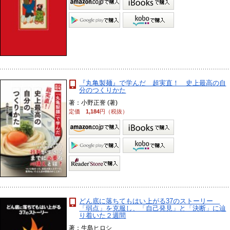
『丸亀製麺』で学んだ 超実直！ 史上最高の自
分のつくりかた
著：小野正誉 (著)
定価
1,184
円（税抜）
どん底に落ちてもはい上がる37のストーリー
「弱点」を克服し、「自己発見」と「決断」に辿
り着いた２週間
著：生島ヒロシ