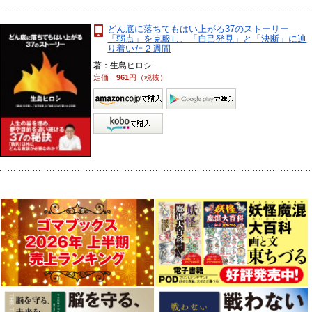
どん底に落ちてもはい上がる37のストーリー
「弱点」を克服し、「自己発見」と「決断」に辿
り着いた２週間
著：生島ヒロシ
定価
961
円（税抜）