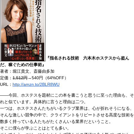
『指名される技術 六本木ホステスから盗ん
だ、稼ぐための仕事術』
著者：堀江貴文、斎藤由多加
定価：
1,512円
→540円（64%OFF）
URL：
http://amzn.to/2BLR8WU
――今回、ホステスを題材にこの本を書こうと思うに至った理由も、そ
れと似ています。具体的に言うと理由は二つ。
一つは、ホステスさんたちがいるクラブ業界は、心が折れそうになる、
そんな激しい競争の中で、クライアントをリピートさせる高度な技術を
数多く持っている人たちがたくさんいる業界だということ。
そこに僕らが学ぶことはとても多い。