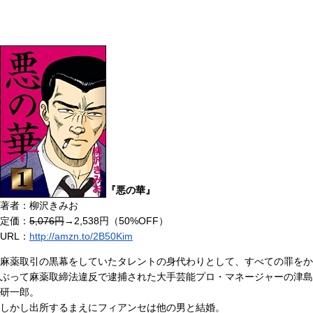
『悪の華』
著者：柳沢きみお
定価：
5,076円
→2,538円（50%OFF）
URL：
http://amzn.to/2B50Kim
麻薬取引の黒幕をしていたタレントの身代わりとして、すべての罪をか
ぶって麻薬取締法違反で逮捕された大手芸能プロ・マネージャーの津島
研一郎。
しかし出所するまえにフィアンセは他の男と結婚。