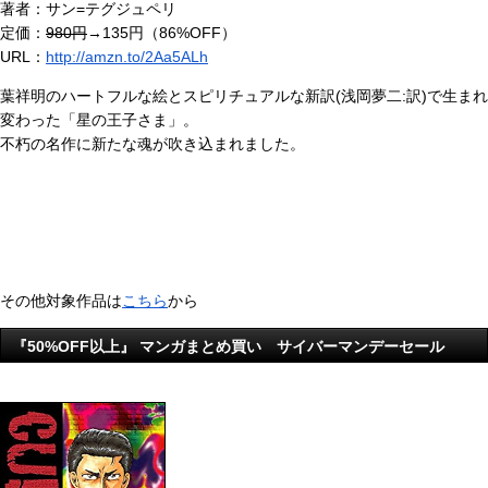
著者：サン=テグジュペリ
定価：
980円
→135円（86%OFF）
URL：
http://amzn.to/2Aa5ALh
葉祥明のハートフルな絵とスピリチュアルな新訳(浅岡夢二:訳)で生まれ
変わった「星の王子さま」。
不朽の名作に新たな魂が吹き込まれました。
その他対象作品は
こちら
から
『50%OFF以上』 マンガまとめ買い サイバーマンデーセール