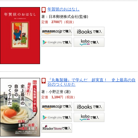
年賀状のおはなし
著：日本郵便株式会社(監修)
定価
2700
円（税抜）
『丸亀製麺』で学んだ 超実直！ 史上最高の自
分のつくりかた
著：小野正誉 (著)
定価
1,184
円（税抜）