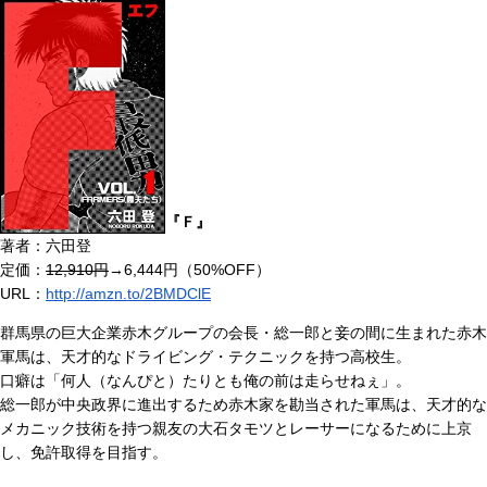
『Ｆ』
著者：六田登
定価：
12,910円
→6,444円（50%OFF）
URL：
http://amzn.to/2BMDClE
群馬県の巨大企業赤木グループの会長・総一郎と妾の間に生まれた赤木
軍馬は、天才的なドライビング・テクニックを持つ高校生。
口癖は「何人（なんぴと）たりとも俺の前は走らせねぇ」。
総一郎が中央政界に進出するため赤木家を勘当された軍馬は、天才的な
メカニック技術を持つ親友の大石タモツとレーサーになるために上京
し、免許取得を目指す。