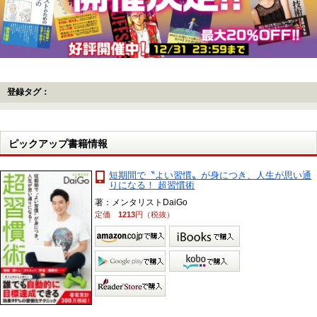
登録タグ：
ピックアップ書籍情報
短期間で〝よい習慣〟が身につき、人生が思い通
りになる！ 超習慣術
著：メンタリストDaiGo
定価
1213
円（税抜）