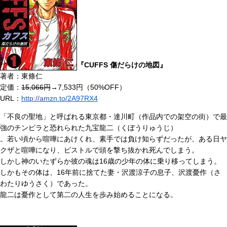
『CUFFS 傷だらけの地図』
著者：東條仁
定価：
15,066円
→7,533円（50%OFF）
URL：
http://amzn.to/2A97RX4
「不良の聖地」と呼ばれる東京都・達川町（作品内での架空の街）で最
強のチンピラと恐れられた九宝龍二（くぼうりゅうじ）
。若い頃から喧嘩にあけくれ、素手では負け知らずだったが、ある日ヤ
クザと喧嘩になり、ピストルで頭を撃ち抜かれ死んでしまう。
しかし神のいたずらか彼の魂は16歳の少年の体に乗り移ってしまう。
しかもその体は、16年前に捨てた妻・沢渡涼子の息子、沢渡憂作（さ
わたりゆうさく）であった。
龍二は憂作として第二の人生を歩み始めることになる。