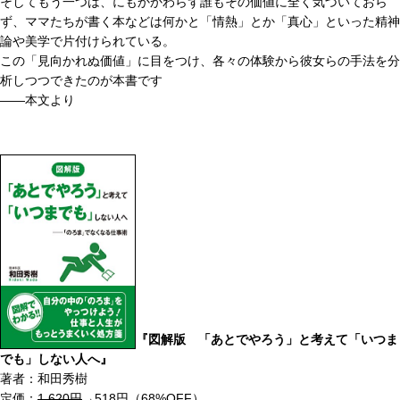
そしてもう一つは、にもかかわらず誰もその価値に全く気づいておら
ず、ママたちが書く本などは何かと「情熱」とか「真心」といった精神
論や美学で片付けられている。
この「見向かれぬ価値」に目をつけ、各々の体験から彼女らの手法を分
析しつつできたのが本書です
――本文より
『図解版 「あとでやろう」と考えて「いつま
でも」しない人へ』
著者：和田秀樹
定価：
1,620円
→518円（68%OFF）