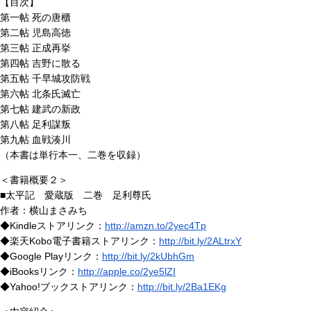
【目次】
第一帖 死の唐櫃
第二帖 児島高徳
第三帖 正成再挙
第四帖 吉野に散る
第五帖 千早城攻防戦
第六帖 北条氏滅亡
第七帖 建武の新政
第八帖 足利謀叛
第九帖 血戦湊川
（本書は単行本一、二巻を収録）
＜書籍概要２＞
■太平記 愛蔵版 二巻 足利尊氏
作者：横山まさみち
◆Kindleストアリンク：
http://amzn.to/2yec4Tp
◆楽天Kobo電子書籍ストアリンク：
http://bit.ly/2ALtrxY
◆Google Playリンク：
http://bit.ly/2kUbhGm
◆iBooksリンク：
http://apple.co/2ye5lZI
◆Yahoo!ブックストアリンク：
http://bit.ly/2Ba1EKg