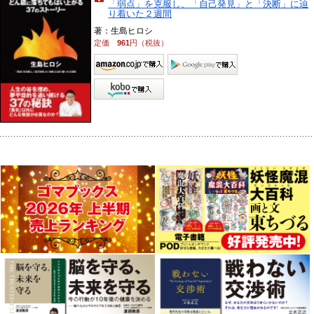
「弱点」を克服し、「自己発見」と「決断」に辿
り着いた２週間
著：生島ヒロシ
定価
961
円（税抜）