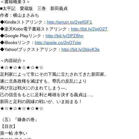
＜書籍概要３＞
■太平記 愛蔵版 三巻 新田義貞
作者：横山まさみち
◆Kindleストアリンク：
http://amzn.to/2yefGF1
◆楽天Kobo電子書籍ストアリンク：
http://bit.ly/2jsjO2T
◆Google Playリンク：
http://bit.ly/2iPZ8hn
◆iBooksリンク：
http://apple.co/2nO7ziw
◆Yahoo!ブックストアリンク：
http://bit.ly/2kkvK3e
＜内容紹介＞
★☆★☆★☆★☆★☆
足利家によって常にその下風に立たされてきた新田家。
遂に北条政権を滅ぼすも、尊氏の反乱により
再び京は戦火にのまれてしまう―。
己の信念をもとに足利と雌雄を決する義貞は…。
新田と足利の因縁の戦いが、いま始まる！
★☆★☆★☆★☆★☆
（五）『鎌倉の巻』
【目次】
第一帖 水争い