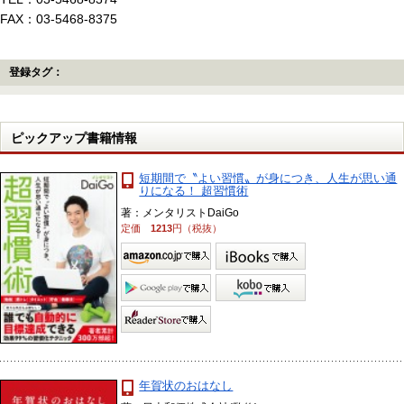
FAX：03-5468-8375
登録タグ：
ピックアップ書籍情報
短期間で〝よい習慣〟が身につき、人生が思い通
りになる！ 超習慣術
著：メンタリストDaiGo
定価
1213
円（税抜）
年賀状のおはなし