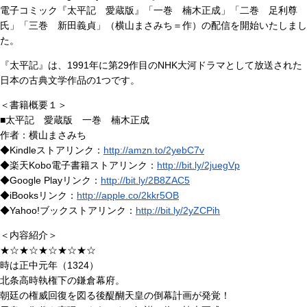
電子コミック『太平記 愛蔵版』「一巻 楠木正成」「二巻 足利尊
氏」「三巻 新田義貞」（横山まさみち＝作）の配信を開始いたしまし
た。
『太平記』は、1991年に第29作目のNHK大河ドラマとして放送された
日本の古典文学作品の1つです。
＜書籍概要１＞
■太平記 愛蔵版 一巻 楠木正成
作者：横山まさみち
◆Kindleストアリンク：
http://amzn.to/2yebC7v
◆楽天Kobo電子書籍ストアリンク：
http://bit.ly/2juegVp
◆Google Playリンク：
http://bit.ly/2B8ZAC5
◆iBooksリンク：
http://apple.co/2kkr5OB
◆Yahoo!ブックストアリンク：
http://bit.ly/2yZCPih
＜内容紹介＞
★☆★☆★☆★☆★☆
時は正中元年（1324）
北条高時執権下の鎌倉幕府。
朝廷の権威回復を図る後醍醐天皇の倒幕計画が発覚！