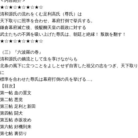
＜内容紹介＞
★☆★☆★☆★☆★☆
清和源氏の流れをくむ足利高氏（尊氏）は
天下取りに照準を合わせ、幕府打倒で挙兵する。
鎌倉幕府滅亡後、後醍醐天皇の親政に対する
武士たちの不満を吸い上げた尊氏は、朝廷と絶縁！ 叛旗を翻す！
★☆★☆★☆★☆★☆
（三）『六波羅の巻』
清和源氏の嫡流として生を享けながらも
北条の風下に立つことをよしとせず自害した祖父の志をつぎ、天下取り
に
標準を合わせた尊氏は幕府打倒の兵を挙げる…。
【目次】
第一帖 血の置文
第二帖 悪党
第三帖 足利と新田
第四帖 闘犬
第五帖 赤坂攻め
第六帖 好機到来
第七帖 裏切り