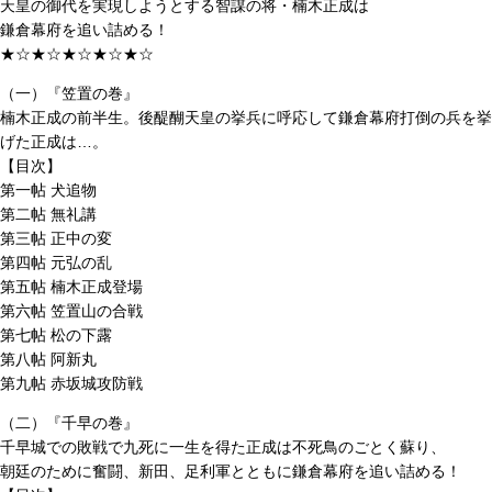
天皇の御代を実現しようとする智謀の将・楠木正成は
鎌倉幕府を追い詰める！
★☆★☆★☆★☆★☆
（一）『笠置の巻』
楠木正成の前半生。後醍醐天皇の挙兵に呼応して鎌倉幕府打倒の兵を挙
げた正成は…。
【目次】
第一帖 犬追物
第二帖 無礼講
第三帖 正中の変
第四帖 元弘の乱
第五帖 楠木正成登場
第六帖 笠置山の合戦
第七帖 松の下露
第八帖 阿新丸
第九帖 赤坂城攻防戦
（二）『千早の巻』
千早城での敗戦で九死に一生を得た正成は不死鳥のごとく蘇り、
朝廷のために奮闘、新田、足利軍とともに鎌倉幕府を追い詰める！