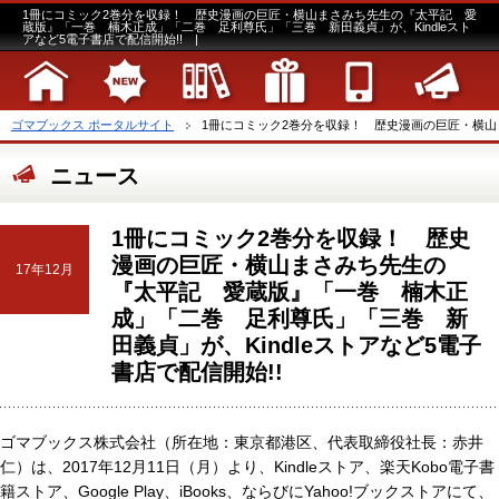
1冊にコミック2巻分を収録！ 歴史漫画の巨匠・横山まさみち先生の『太平記 愛
蔵版』「一巻 楠木正成」「二巻 足利尊氏」「三巻 新田義貞」が、Kindleスト
アなど5電子書店で配信開始!! |
ゴマブックス ポータルサイト
1冊にコミック2巻分を収録！ 歴史漫画の巨匠・横山ま
ニュース
1冊にコミック2巻分を収録！ 歴史
漫画の巨匠・横山まさみち先生の
17年12月
『太平記 愛蔵版』「一巻 楠木正
成」「二巻 足利尊氏」「三巻 新
田義貞」が、Kindleストアなど5電子
書店で配信開始!!
ゴマブックス株式会社（所在地：東京都港区、代表取締役社長：赤井
仁）は、2017年12月11日（月）より、Kindleストア、楽天Kobo電子書
籍ストア、Google Play、iBooks、ならびにYahoo!ブックストアにて、