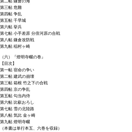
第二帖 鎌倉の海
第三帖 危難
第四帖 争乱
第五帖 千早城
第六帖 挙兵
第七帖 小手差原 分倍河原の合戦
第八帖 鎌倉攻防戦
第九帖 稲村ヶ崎
（六）『燈明寺畷の巻』
【目次】
第一帖 宿命の争い
第二帖 建武の崩壊
第三帖 箱根 竹之下の合戦
第四帖 京の争乱
第五帖 勾当内侍
第六帖 比叡おろし
第七帖 雪の北陸路
第八帖 気比 金ヶ崎
第九帖 燈明寺畷
（本書は単行本五、六巻を収録）