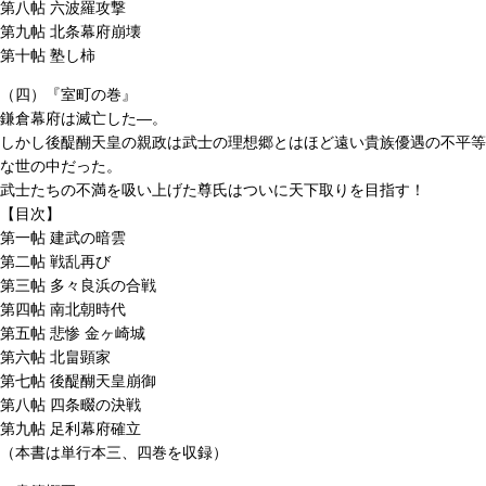
第八帖 六波羅攻撃
第九帖 北条幕府崩壊
第十帖 塾し柿
（四）『室町の巻』
鎌倉幕府は滅亡した―。
しかし後醍醐天皇の親政は武士の理想郷とはほど遠い貴族優遇の不平等
な世の中だった。
武士たちの不満を吸い上げた尊氏はついに天下取りを目指す！
【目次】
第一帖 建武の暗雲
第二帖 戦乱再び
第三帖 多々良浜の合戦
第四帖 南北朝時代
第五帖 悲惨 金ヶ崎城
第六帖 北畠顕家
第七帖 後醍醐天皇崩御
第八帖 四条畷の決戦
第九帖 足利幕府確立
（本書は単行本三、四巻を収録）