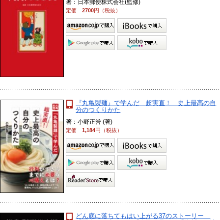
著：日本郵便株式会社(監修)
定価
2700
円（税抜）
『丸亀製麺』で学んだ 超実直！ 史上最高の自
分のつくりかた
著：小野正誉 (著)
定価
1,184
円（税抜）
どん底に落ちてもはい上がる37のストーリー