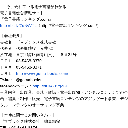
– 今、売れている電子書籍がわかる!! –
電子書籍総合情報サイト
『電子書籍ランキング.com』
http://bit.ly/2eNvVTL
（http://電子書籍ランキング.com/）
【会社概要】
会社名：ゴマブックス株式会社
代表者：代表取締役 赤井 仁
所在地：東京都港区南青山六丁目６番22号
ＴＥＬ：03-5468-8370
ＦＡＸ：03-5468-8371
ＵＲＬ：
http://www.goma-books.com/
Twitter：@gomabooks
facebookページ：
http://bit.ly/2zvgZ6C
事業内容：出版業、書籍・雑誌・電子出版物・デジタルコンテンツの企
画・編集・制作・販売、電子書籍コンテンツのアグリゲート事業、デジ
タルコンテンツのオーサリング事業
【本件に関するお問い合わせ】
ゴマブックス株式会社 編集部宛
TEL：03-5468-8374