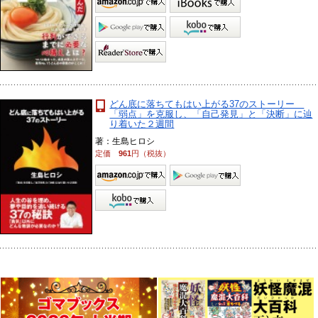
どん底に落ちてもはい上がる37のストーリー
「弱点」を克服し、「自己発見」と「決断」に辿
り着いた２週間
著：生島ヒロシ
定価
961
円（税抜）