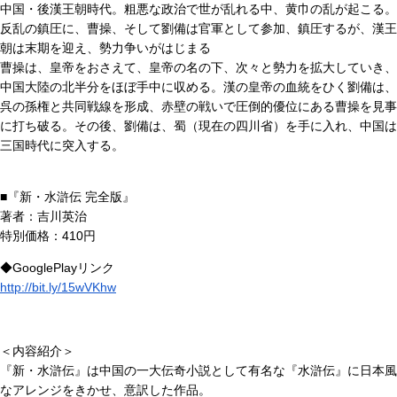
中国・後漢王朝時代。粗悪な政治で世が乱れる中、黄巾の乱が起こる。
反乱の鎮圧に、曹操、そして劉備は官軍として参加、鎮圧するが、漢王
朝は末期を迎え、勢力争いがはじまる
曹操は、皇帝をおさえて、皇帝の名の下、次々と勢力を拡大していき、
中国大陸の北半分をほぼ手中に収める。漢の皇帝の血統をひく劉備は、
呉の孫権と共同戦線を形成、赤壁の戦いで圧倒的優位にある曹操を見事
に打ち破る。その後、劉備は、蜀（現在の四川省）を手に入れ、中国は
三国時代に突入する。
■『新・水滸伝 完全版』
著者：吉川英治
特別価格：410円
◆GooglePlayリンク
http://bit.ly/15wVKhw
＜内容紹介＞
『新・水滸伝』は中国の一大伝奇小説として有名な『水滸伝』に日本風
なアレンジをきかせ、意訳した作品。