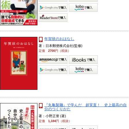
年賀状のおはなし
著：日本郵便株式会社(監修)
定価
2700
円（税抜）
『丸亀製麺』で学んだ 超実直！ 史上最高の自
分のつくりかた
著：小野正誉 (著)
定価
1,184
円（税抜）