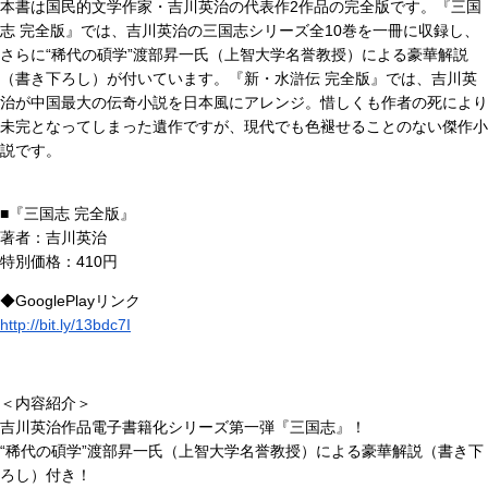
本書は国民的文学作家・吉川英治の代表作2作品の完全版です。『三国
志 完全版』では、吉川英治の三国志シリーズ全10巻を一冊に収録し、
さらに“稀代の碩学”渡部昇一氏（上智大学名誉教授）による豪華解説
（書き下ろし）が付いています。『新・水滸伝 完全版』では、吉川英
治が中国最大の伝奇小説を日本風にアレンジ。惜しくも作者の死により
未完となってしまった遺作ですが、現代でも色褪せることのない傑作小
説です。
■『三国志 完全版』
著者：吉川英治
特別価格：410円
◆GooglePlayリンク
http://bit.ly/13bdc7I
＜内容紹介＞
吉川英治作品電子書籍化シリーズ第一弾『三国志』！
“稀代の碩学”渡部昇一氏（上智大学名誉教授）による豪華解説（書き下
ろし）付き！