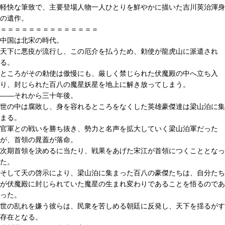
軽快な筆致で、主要登場人物一人ひとりを鮮やかに描いた吉川英治渾身
の遺作。
＝＝＝＝＝＝＝＝＝＝＝＝＝＝
中国は北宋の時代。
天下に悪疫が流行し、この厄介を払うため、勅使が龍虎山に派遣され
る。
ところがその勅使は傲慢にも、厳しく禁じられた伏魔殿の中へ立ち入
り、封じられた百八の魔星妖星を地上に解き放ってしまう。
――それから三十年後。
世の中は腐敗し、身を容れるところをなくした英雄豪傑達は梁山泊に集
まる。
官軍との戦いを勝ち抜き、勢力と名声を拡大していく梁山泊軍だった
が、首領の晁蓋が落命。
次期首領を決めるに当たり、戦果をあげた宋江が首領につくこととなっ
た。
そして天の啓示により、梁山泊に集まった百八の豪傑たちは、自分たち
が伏魔殿に封じられていた魔星の生まれ変わりであることを悟るのであ
った。
世の乱れを嫌う彼らは、民衆を苦しめる朝廷に反発し、天下を揺るがす
存在となる。