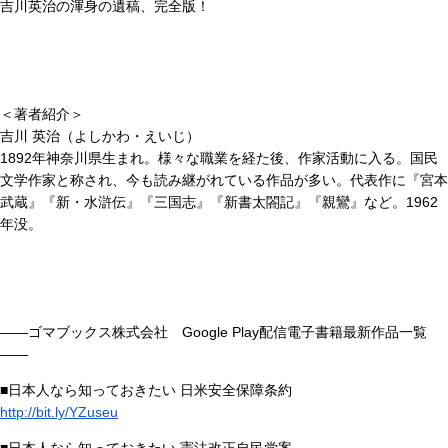
吉川英治の渾身の遺稿、完全版！
＜著者紹介＞
吉川 英治（よしかわ・えいじ）
1892年神奈川県生まれ。様々な職業を経た後、作家活動に入る。国民
文学作家と称され、今も読み継がれている作品が多い。代表作に『宮本
武蔵』『新・水滸伝』『三国志』『新書太閤記』『親鸞』など。1962
年没。
――ゴマブックス株式会社 Google Play配信電子書籍最新作品一覧
――
■日本人なら知っておきたい 日米安全保障条約
http://bit.ly/YZuseu