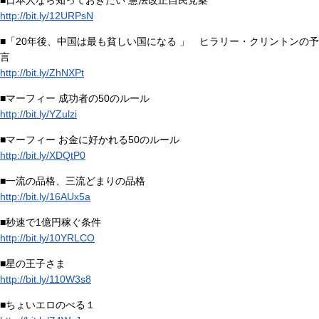
■日本人なら知っておきたい 憲法改正自民党案
http://bit.ly/12URPsN
■「20年後、中国は最も貧しい国になる 」 ヒラリー・クリントンの予
言
http://bit.ly/ZhNXPt
■マーフィー 成功者の50のルール
http://bit.ly/YZulzi
■マーフィー お金に好かれる50のルール
http://bit.ly/XDQtP0
■一流の品格、三流どまりの品格
http://bit.ly/16AUx5a
■秒速で1億円稼ぐ条件
http://bit.ly/10YRLCO
■星の王子さま
http://bit.ly/110W3s8
■ちょいエロのべる１