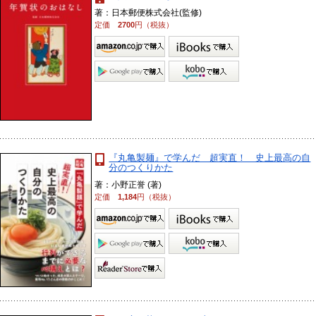
著：日本郵便株式会社(監修)
定価
2700
円（税抜）
『丸亀製麺』で学んだ 超実直！ 史上最高の自
分のつくりかた
著：小野正誉 (著)
定価
1,184
円（税抜）