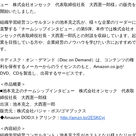
ュー 株式会社オンセック 代表取締役社長 大西憲一郎様』の販売を
開始いたしました。
組織学習経営コンサルタントの池本克之氏が、様々な企業のリーダーに
直撃する「チームシップインタビュー」の第5弾。本作では株式会社オ
ンセック代表取締役社長・大西憲一郎氏との対談を収録しています。起
業を目指している方や、企業経営のノウハウを学びたい方におすすめで
す。
※ディスク・オン・デマンド（Disc on Demand）は、コンテンツの権
利を保有するメーカーからのライセンスのもと、Amazon.co.jpが
DVD、CDを製造し、出荷するサービスです。
＜作品概要＞
■池本克之のチームシップインタビュー 株式会社オンセック 代表取
締役社長 大西憲一郎様
出演：池本克之、大西憲一郎
販売元：株式会社パジャ・ポス/ゴマブックス
◆Amazon DODストアリンク：
http://amzn.to/2ESKCyj
＜内容紹介＞
組織学習経営コンサルタント・池本克之氏がホストとなり様々なリーダ