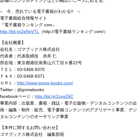
設備のコンサルティングなどの幅広いニーズに応える。
– 今、売れている電子書籍がわかる!! –
電子書籍総合情報サイト
『電子書籍ランキング.com』
http://bit.ly/2eNvVTL
（http://電子書籍ランキング.com/）
【会社概要】
会社名：ゴマブックス株式会社
代表者：代表取締役 赤井 仁
所在地：東京都港区南青山六丁目６番22号
ＴＥＬ：03-5468-8370
ＦＡＸ：03-5468-8371
ＵＲＬ：
http://www.goma-books.com/
Twitter：@gomabooks
facebookページ：
http://bit.ly/2zvgZ6C
事業内容：出版業、書籍・雑誌・電子出版物・デジタルコンテンツの企
画・編集・制作・販売、電子書籍コンテンツのアグリゲート事業、デジ
タルコンテンツのオーサリング事業
【本件に関するお問い合わせ】
ゴマブックス株式会社 編集部宛