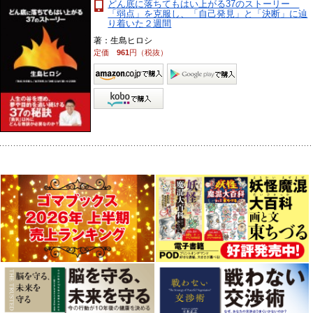
どん底に落ちてもはい上がる37のストーリー
「弱点」を克服し、「自己発見」と「決断」に辿
り着いた２週間
著：生島ヒロシ
定価
961
円（税抜）