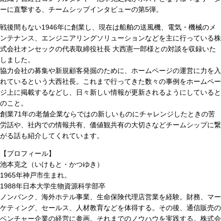
ーに直撃する、チームシップインタビューの第5弾。
戦後間もない1946年に創業し、現在は船舶の送風機、電気・機械のメ
ンテナンス、エンジニアリングソリューションなどを主に行っている株
式会社オンセックの代表取締役社長 大西憲一郎様との対談を収録いた
しました。
協力会社の募集や新規顧客発掘のために、ホームページの運営に力を入
れているという大西社長。これまで行ってきた数々の事例をホームペー
ジ上に掲載するなどし、日々新しい情報が更新されるようにしていると
のこと。
創業71年の老舗企業ならではの新しいものにチャレンジしたときの苦
労話や、社内での情報共有、価値観共有の大切さなどチームシップに繋
がる話も紹介してくれています。
【プロフィール】
池本克之（いけもと・かつゆき）
1965年神戸市生まれ。
1988年日本大学生物資源科学部卒
ノンバンク、海外ホテル事業、生命保険代理店営業を経験。財務、マー
ケティング、セールス、人材教育などを体得する。その後、通信販売の
ベンチャー企業の経営に参画。それまでのノウハウを実践する。株式会