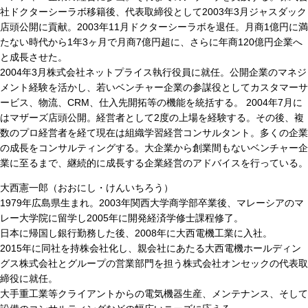
社ドクターシーラボ移籍後、代表取締役として2003年3月ジャスダック
店頭公開に貢献。2003年11月ドクターシーラボを退任。月商1億円に満
たない時代から1年3ヶ月で月商7億円超に、さらに年商120億円企業へ
と成長させた。
2004年3月株式会社ネットプライス執行役員に就任。公開企業のマネジ
メント経験を活かし、若いベンチャー企業の参謀役としてカスタマーサ
ービス、物流、CRM、仕入先開拓等の機能を統括する。 2004年7月に
はマザーズ店頭公開。経営者として2度の上場を経験する。その後、複
数のプロ経営者を経て現在は組織学習経営コンサルタント。多くの企業
の成長をコンサルティングする。大企業から創業間もないベンチャー企
業に至るまで、継続的に成長する企業経営のアドバイスを行っている。
大西憲一郎（おおにし・けんいちろう）
1979年広島県生まれ。2003年関西大学商学部卒業後、マレーシアのマ
レー大学院に留学し2005年に開発経済学修士課程修了。
日本に帰国し銀行勤務した後、2008年に大西電機工業に入社。
2015年に同社を持株会社化し、親会社にあたる大西電機ホールディン
グス株式会社とグループの営業部門を担う株式会社オンセックの代表取
締役に就任。
大手重工業等クライアントからの電気機器生産、メンテナンス、そして