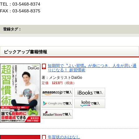
TEL：03-5468-8374
FAX：03-5468-8375
登録タグ：
ピックアップ書籍情報
短期間で〝よい習慣〟が身につき、人生が思い通
りになる！ 超習慣術
著：メンタリストDaiGo
定価
1213
円（税抜）
年賀状のおはなし