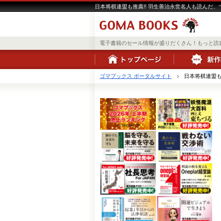
日本将棋連盟も推薦!! 羽生善治永世名人も読んだ、つ
電子書籍のセール情報が盛りだくさん！もっと読
ゴマブックス ポータルサイト
日本将棋連盟も