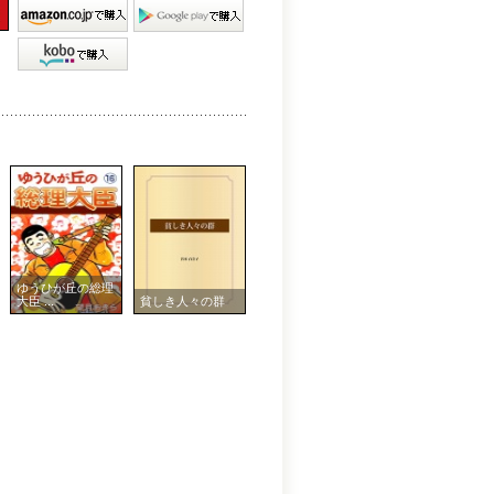
ゆうひが丘の総理
大臣 ...
貧しき人々の群