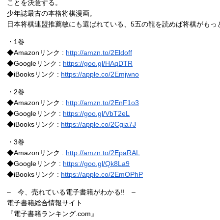
ことを決意する。
少年誌最古の本格将棋漫画。
日本将棋連盟推薦敏にも選ばれている、5五の龍を読めば将棋がもっ
・1巻
◆Amazonリンク :
http://amzn.to/2Eldoff
◆Googleリンク :
https://goo.gl/HAqDTR
◆iBooksリンク :
https://apple.co/2Emjwno
・2巻
◆Amazonリンク :
http://amzn.to/2EnF1o3
◆Googleリンク :
https://goo.gl/VbT2eL
◆iBooksリンク :
https://apple.co/2Cgia7J
・3巻
◆Amazonリンク :
http://amzn.to/2EpaRAL
◆Googleリンク :
https://goo.gl/Qk8La9
◆iBooksリンク :
https://apple.co/2EmOPhP
– 今、売れている電子書籍がわかる!! –
電子書籍総合情報サイト
『電子書籍ランキング.com』