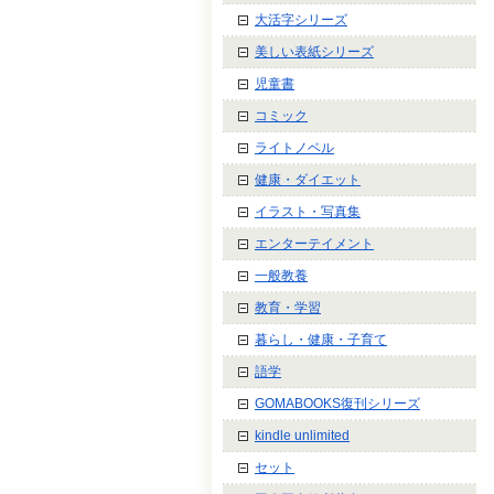
大活字シリーズ
美しい表紙シリーズ
児童書
コミック
ライトノベル
健康・ダイエット
イラスト・写真集
エンターテイメント
一般教養
教育・学習
暮らし・健康・子育て
語学
GOMABOOKS復刊シリーズ
kindle unlimited
セット