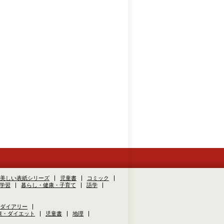
美しい表紙シリーズ
児童書
コミック
学習
暮らし・健康・子育て
語学
ダイアリー
康・ダイエット
児童書
地理