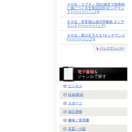
４６位：コブタン 56の例文で効率的
に身につく古文単語329 [オンデマン
ド (ペーパーバック)]
６９位：非常識な成功手帳術 オンデ
マンド (ペーパーバック)
４６位：星の王子さま [オンデマンド
(ペーパーバック)]
バックナンバー
電子書籍
を
ジャンルで探す
ビジネス
社会/政治
スポーツ
自己啓発
趣味／実用書
文芸・小説