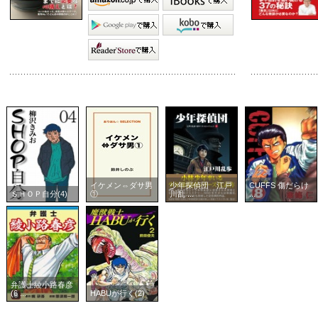
イケメン⇔ダサ男
少年探偵団 江戸
CUFFS 傷だらけ
ＳＨＯＰ自分(4)
①
川乱 ...
...
弁護士綾小路春彦
(6 ...
HABUが行く(2)