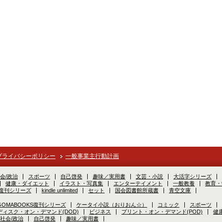
プライバシーポリシー
一般事業主行動計画
会/政治
スポーツ
自己啓発
趣味／実用書
文芸・小説
大活字シリーズ
健康・ダイエット
イラスト・写真集
エンターテイメント
一般教養
教育・
S復刊シリーズ
kindle unlimited
セット
国会図書館所蔵書
青空文庫
GOMABOOKS復刊シリーズ
ケータイ小説（おりおん☆）
コミック
スポーツ
ディスク・オン・デマンド(DOD)
ビジネス
プリント・オン・デマンド(POD)
健
社会/政治
自己啓発
趣味／実用書