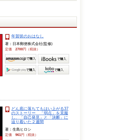
年賀状のおはなし
著：日本郵便株式会社(監修)
定価
2700
円（税抜）
どん底に落ちてもはい上がる37
のストーリー 「弱点」を克服
し、「自己発見」と「決断」に
辿り着いた２週間
著：生島ヒロシ
定価
961
円（税抜）