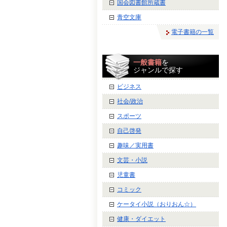
国会図書館所蔵書
青空文庫
電子書籍の一覧
一般書籍
を
ジャンルで探す
ビジネス
社会/政治
スポーツ
自己啓発
趣味／実用書
文芸・小説
児童書
コミック
ケータイ小説（おりおん☆）
健康・ダイエット