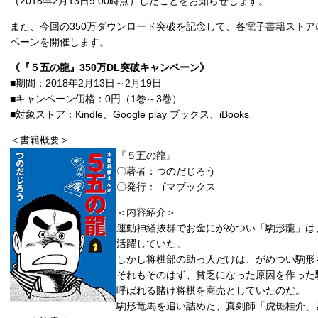
（2018年2月13日9:00時点）したことをお知らせします。
また、今回の350万ダウンロード突破を記念して、各電子書籍ストア
ペーンを開催します。
《『５五の龍』350万DL突破キャンペーン》
■期間：2018年2月13日～2月19日
■キャンペーン価格：0円（1巻～3巻）
■対象ストア：Kindle、Google play ブックス、iBooks
＜書籍概要＞
『５五の龍』
〇著者：つのだじろう
〇発行：ゴマブックス
＜内容紹介＞
運動神経抜群でお金にがめつい「駒形龍」は
活躍していた。
しかし将棋部の助っ人だけは、がめつい駒形
それもそのはず、貧乏になった原因を作った
呼ばれる賭け将棋を商売としていたのだ。
駒形竜馬を追い詰めた、真剣師「虎斑桂介」