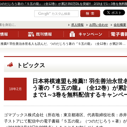
のだじろう著の『５五の龍』（全12巻）が累計350万DLを突破!! 2/19まで1～3巻を
書を身近に。
求人情報
お問い合わせ
会社概要
推薦!! 羽生善治永世名人も読んだ、つのだじろう著の『５五の龍』（全12巻）が累計35 ...
トピックス
日本将棋連盟も推薦!! 羽生善治永
う著の『５五の龍』（全12巻）が累計35
18年2月
まで1～3巻を無料配信するキャンペ
ゴマブックス株式会社（所在地：東京都港区、代表取締役社長：赤井仁
子ストアにて配信中の電子書籍『５五の龍』（つのだじろう＝著）が