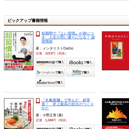
ピックアップ書籍情報
短期間で〝よい習慣〟が身につ
き、人生が思い通りになる！ 超
習慣術
著：メンタリストDaiGo
定価
1213
円（税抜）
『丸亀製麺』で学んだ 超実
直！ 史上最高の自分のつくり
かた
著：小野正誉 (著)
定価
1,184
円（税抜）