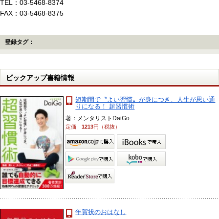
TEL：03-5468-8374
FAX：03-5468-8375
登録タグ：
ピックアップ書籍情報
短期間で〝よい習慣〟が身につき、人生が思い通
りになる！ 超習慣術
著：メンタリストDaiGo
定価
1213
円（税抜）
年賀状のおはなし