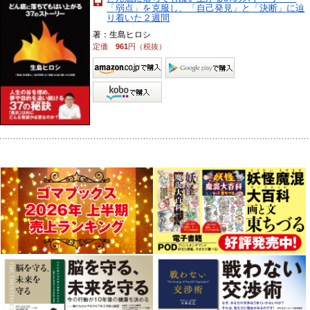
「弱点」を克服し、「自己発見」と「決断」に辿
り着いた２週間
著：生島ヒロシ
定価
961
円（税抜）