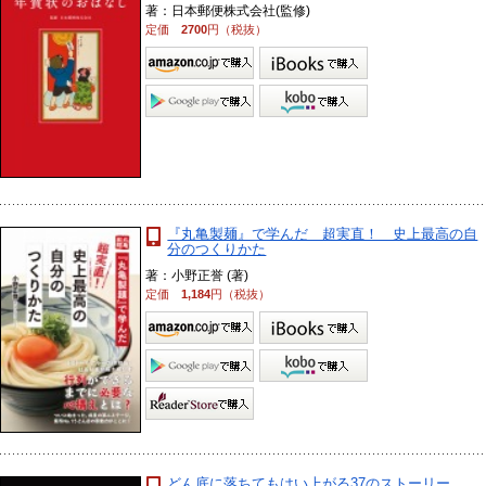
著：日本郵便株式会社(監修)
定価
2700
円（税抜）
『丸亀製麺』で学んだ 超実直！ 史上最高の自
分のつくりかた
著：小野正誉 (著)
定価
1,184
円（税抜）
どん底に落ちてもはい上がる37のストーリー