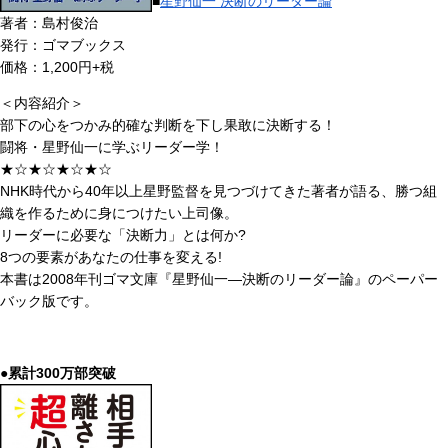
■
星野仙一 決断のリーダー論
著者：島村俊治
発行：ゴマブックス
価格：1,200円+税
＜内容紹介＞
部下の心をつかみ的確な判断を下し果敢に決断する！
闘将・星野仙一に学ぶリーダー学！
★☆★☆★☆★☆
NHK時代から40年以上星野監督を見つづけてきた著者が語る、勝つ組
織を作るために身につけたい上司像。
リーダーに必要な「決断力」とは何か?
8つの要素があなたの仕事を変える!
本書は2008年刊ゴマ文庫『星野仙一―決断のリーダー論』のペーパー
バック版です。
●累計300万部突破