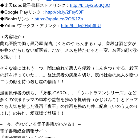
◆楽天kobo電子書籍ストアリンク：
http://bit.ly/2p0dQ8O
◆Google Playリンク：
http://bit.ly/2Fsy59F
◆iBooksリンク：
https://apple.co/2GfK1Zs
◆Yahoo!ブックストアリンク：
http://bit.ly/2Hqb6bU
＜内容紹介＞
蘭丸医院で働く黒乃屋 蘭丸（くろのや らんまる）は、普段は酒と女が
好物のだらしない町医者。だが、メスを持たせると一変、名医の顔が姿
を現す！！
そんな彼にはもう一つ、闇に紛れて悪人を侵殺（しんさつ）する、殺医
の顔を持っていた……。昼は患者の病巣を切り、夜は社会の悪人を断つ
二つの顔を持つ殺し屋の物語！！
漫画原作者の傍ら、「牙狼-GARO-」、「ウルトラマンシリーズ」など
多くの特撮ドラマの脚本や監督を務める梶研吾（かじけんご）とドラマ
でも人気を博した漫画「夜王」の作画を務めた井上紀良（いのうえのり
よし）の共作、愛蔵版で登場！！
– 今、売れている電子書籍がわかる!! –
電子書籍総合情報サイト
『電子書籍ランキング.com』