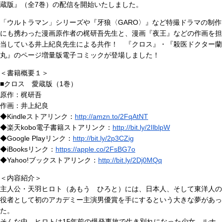
蔵版』（全7巻）の配信を開始いたしました。
「ウルトラマン」シリーズや『牙狼〈GARO〉』など特撮ドラマの制作
にも携わった漫画原作者の梶研吾先生と、漫画『夜王』などの作画を担
当している井上紀良先生による共作！ 『クロス』・『殺医ドクター蘭
丸』のページ増量版電子コミックが登場しました！
＜書籍概要１＞
■クロス 愛蔵版（1巻）
原作：梶研吾
作画：井上紀良
◆Kindleストアリンク：
http://amzn.to/2FqAtNT
◆楽天kobo電子書籍ストアリンク：
http://bit.ly/2IlblpW
◆Google Playリンク：
http://bit.ly/2p3CZig
◆iBooksリンク：
https://apple.co/2FsBG7o
◆Yahoo!ブックストアリンク：
http://bit.ly/2Dj0MQq
＜内容紹介＞
主人公・天羽ヒロト（あもう ひろと）には、日本人、そして東洋人の
役者として初のアカデミー主演男優賞を手にするという大きな夢があっ
た。
そんな中、ヒロトは15年前の爆発事故で生き別れになった少女、ルナ