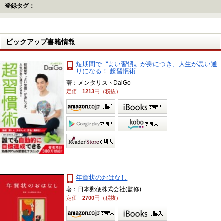
登録タグ：
ピックアップ書籍情報
短期間で〝よい習慣〟が身につき、人生が思い通
りになる！ 超習慣術
著：メンタリストDaiGo
定価
1213
円（税抜）
年賀状のおはなし
著：日本郵便株式会社(監修)
定価
2700
円（税抜）