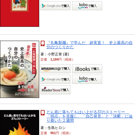
『丸亀製麺』で学んだ 超実直！ 史上最高の自
分のつくりかた
著：小野正誉 (著)
定価
1,184
円（税抜）
どん底に落ちてもはい上がる37のストーリー
「弱点」を克服し、「自己発見」と「決断」に辿
り着いた２週間
著：生島ヒロシ
定価
961
円（税抜）