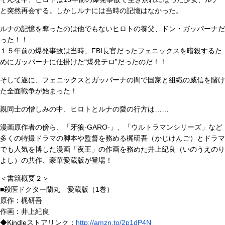
と突然再会する。しかしルナには当時の記憶はなかった。
ルナの記憶を奪ったのは他でもないヒロトの養父、ドン・ガッパーナだ
った！！
１５年前の爆発事故は当時、FBI長官だったフェニックスを暗殺するた
めにガッパーナに仕掛けた“爆発テロ”だったのだ！！
そして遂に、フェニックスとガッパーナの間で国家と組織の威信を賭け
た全面戦争が始まった！
親同士の憎しみの中、ヒロトとルナの愛の行方は……
漫画原作者の傍ら、「牙狼-GARO-」、「ウルトラマンシリーズ」など
多くの特撮ドラマの脚本や監督を務める梶研吾（かじけんご）とドラマ
でも人気を博した漫画「夜王」の作画を務めた井上紀良（いのうえのり
よし）の共作、豪華愛蔵版が登場！
＜書籍概要２＞
■殺医ドクター蘭丸 愛蔵版（1巻）
原作：梶研吾
作画：井上紀良
◆Kindleストアリンク：
http://amzn.to/2p1dP4N