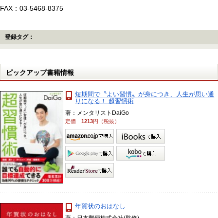
FAX：03-5468-8375
登録タグ：
ピックアップ書籍情報
短期間で〝よい習慣〟が身につき、人生が思い通
りになる！ 超習慣術
著：メンタリストDaiGo
定価
1213
円（税抜）
年賀状のおはなし