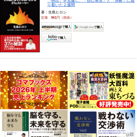
「弱点」を克服し、「自己発見」と「決断」に辿
り着いた２週間
著：生島ヒロシ
定価
961
円（税抜）