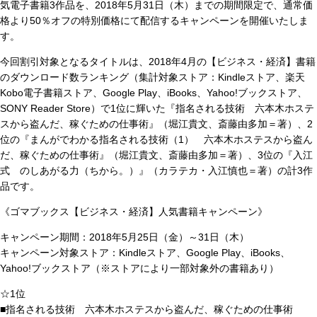
気電子書籍3作品を、2018年5月31日（木）までの期間限定で、通常価
格より50％オフの特別価格にて配信するキャンペーンを開催いたしま
す。
今回割引対象となるタイトルは、2018年4月の【ビジネス・経済】書籍
のダウンロード数ランキング（集計対象ストア：Kindleストア、楽天
Kobo電子書籍ストア、Google Play、iBooks、Yahoo!ブックストア、
SONY Reader Store）で1位に輝いた『指名される技術 六本木ホステ
スから盗んだ、稼ぐための仕事術』（堀江貴文、斎藤由多加＝著）、2
位の『まんがでわかる指名される技術（1） 六本木ホステスから盗ん
だ、稼ぐための仕事術』（堀江貴文、斎藤由多加＝著）、3位の『入江
式 のしあがる力（ちから。）』（カラテカ・入江慎也＝著）の計3作
品です。
《ゴマブックス【ビジネス・経済】人気書籍キャンペーン》
キャンペーン期間：2018年5月25日（金）～31日（木）
キャンペーン対象ストア：Kindleストア、Google Play、iBooks、
Yahoo!ブックストア（※ストアにより一部対象外の書籍あり）
☆1位
■指名される技術 六本木ホステスから盗んだ、稼ぐための仕事術