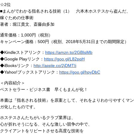
☆2位
■まんがでわかる指名される技術（1） 六本木ホステスから盗んだ、
稼ぐための仕事術
著者：堀江貴文、斎藤由多加
通常価格：1,000円（税別）
キャンペーン価格：500円（税別、2018年5月31日までの期間限定）
◆Kindleストアリンク：
https://amzn.to/2GBIqMb
◆Google Playリンク：
https://goo.gl/L82pqH
◆iBooksリンク：
http://apple.co/2jDMTIi
◆Yahoo!ブックストアリンク：
https://goo.gl/hpyDbC
＜内容紹介＞
ベストセラー・ビジネス書 早くもまんが化！
本書は『指名される技術』を原案として、それをよりわかりやすくマン
ガ化したものです。
ホステスさんたちがいるクラブ業界は、
心が折れそうになる、そんな激しい競争の中で、
クライアントをリピートさせる高度な技術を