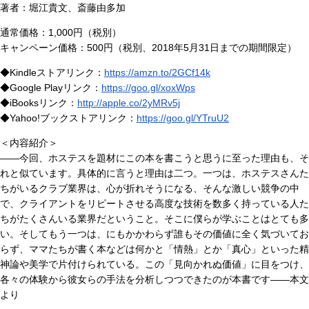
著者：堀江貴文、斎藤由多加
通常価格：1,000円（税別）
キャンペーン価格：500円（税別、2018年5月31日までの期間限定）
◆Kindleストアリンク：
https://amzn.to/2GCf14k
◆Google Playリンク：
https://goo.gl/xoxWps
◆iBooksリンク：
http://apple.co/2yMRv5j
◆Yahoo!ブックストアリンク：
https://goo.gl/YTruU2
＜内容紹介＞
――今回、ホステスを題材にこの本を書こうと思うに至った理由も、そ
れと似ています。具体的に言うと理由は二つ。一つは、ホステスさんた
ちがいるクラブ業界は、心が折れそうになる、そんな激しい競争の中
で、クライアントをリピートさせる高度な技術を数多く持っている人た
ちがたくさんいる業界だということ。そこに僕らが学ぶことはとても多
い。そしてもう一つは、にもかかわらず誰もその価値に全く気づいてお
らず、ママたちが書く本などは何かと「情熱」とか「真心」といった精
神論や美学で片付けられている。この「見向かれぬ価値」に目をつけ、
各々の体験から彼女らの手法を分析しつつできたのが本書です――本文
より