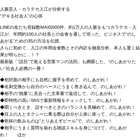
人脈芸人・カラテカ入江が分析する
“デキる社会人”の心得
LINEの友だち登録数MAX5000件、約1万人の人脈をもつカラテカ・入
江が、年間約100人の社長との会食を通して培った、ビジネスで“のし
あがる”ための35の方法を伝授。
さらに初めて、入江の年間会食数とその内訳を徹底分析。本人も驚く結
果が明らかに…！？
最新版「“語呂”で覚える営業マンの法則」も網羅した、“のしあがりた
い”社会人必携の一冊！
◆初対面の相手にも自然に握手を求めて、のしあがれ！
◆名刺交換から自分のペースにうまく巻き込んで、のしあがれ！
◆相手の“熱量”に見合った文章量で返信して、のしあがれ！
◆即時性の高いSNSで最新情報をチェックして、のしあがれ！
◆聞くべきとき、話すべきときのバランスを見極めて、のしあがれ！
◆目上の人とタクシーに乗る際は自分が上座に座って、のしあがれ！
◆乾杯の飲みものは“とりあえずビール”で、のしあがれ！
◆相手にうまく質問を振れる雑談スキルを身につけて、のしあが
れ！ ほか