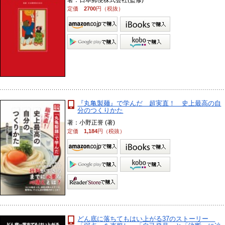
著：日本郵便株式会社(監修)
定価
2700
円（税抜）
『丸亀製麺』で学んだ 超実直！ 史上最高の自
分のつくりかた
著：小野正誉 (著)
定価
1,184
円（税抜）
どん底に落ちてもはい上がる37のストーリー