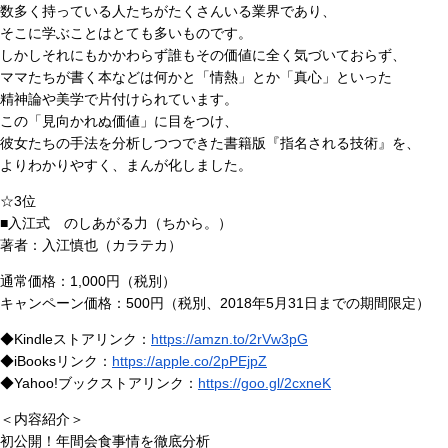
数多く持っている人たちがたくさんいる業界であり、
そこに学ぶことはとても多いものです。
しかしそれにもかかわらず誰もその価値に全く気づいておらず、
ママたちが書く本などは何かと「情熱」とか「真心」といった
精神論や美学で片付けられています。
この「見向かれぬ価値」に目をつけ、
彼女たちの手法を分析しつつできた書籍版『指名される技術』を、
よりわかりやすく、まんが化しました。
☆3位
■入江式 のしあがる力（ちから。）
著者：入江慎也（カラテカ）
通常価格：1,000円（税別）
キャンペーン価格：500円（税別、2018年5月31日までの期間限定）
◆Kindleストアリンク：
https://amzn.to/2rVw3pG
◆iBooksリンク：
https://apple.co/2pPEjpZ
◆Yahoo!ブックストアリンク：
https://goo.gl/2cxneK
＜内容紹介＞
初公開！年間会食事情を徹底分析