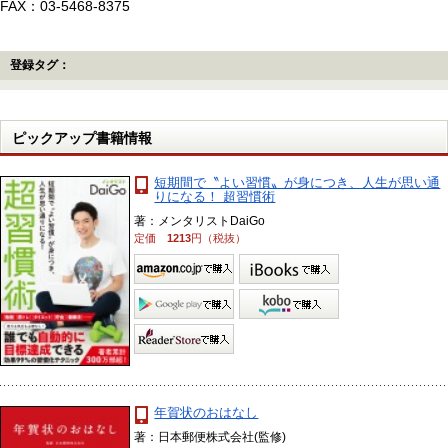
FAX：03-5468-8375
登録タグ：
ピックアップ書籍情報
短期間で〝よい習慣〟が身につき、人生が思い通
りになる！ 超習慣術
著：メンタリストDaiGo
定価
1213
円（税抜）
年賀状のおはなし
著：日本郵便株式会社(監修)