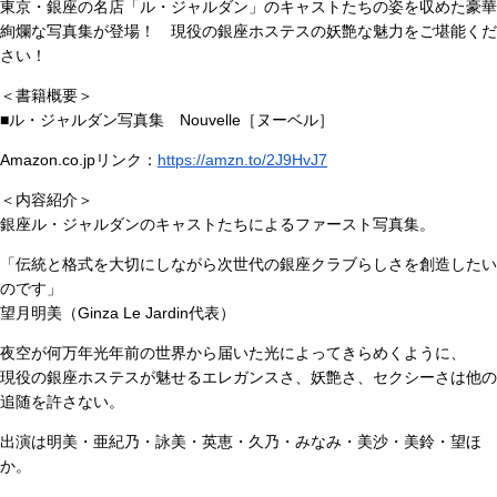
東京・銀座の名店「ル・ジャルダン」のキャストたちの姿を収めた豪華
絢爛な写真集が登場！ 現役の銀座ホステスの妖艶な魅力をご堪能くだ
さい！
＜書籍概要＞
■ル・ジャルダン写真集 Nouvelle［ヌーベル］
Amazon.co.jpリンク：
https://amzn.to/2J9HvJ7
＜内容紹介＞
銀座ル・ジャルダンのキャストたちによるファースト写真集。
「伝統と格式を大切にしながら次世代の銀座クラブらしさを創造したい
のです」
望月明美（Ginza Le Jardin代表）
夜空が何万年光年前の世界から届いた光によってきらめくように、
現役の銀座ホステスが魅せるエレガンスさ、妖艶さ、セクシーさは他の
追随を許さない。
出演は明美・亜紀乃・詠美・英恵・久乃・みなみ・美沙・美鈴・望ほ
か。