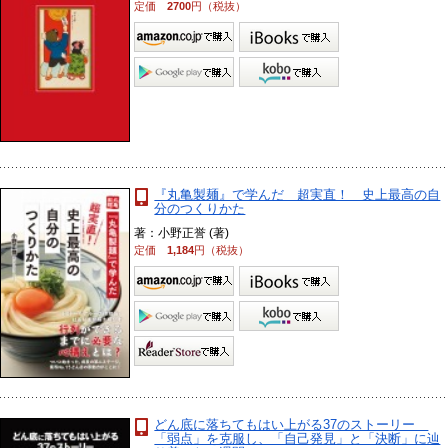
定価
2700
円（税抜）
『丸亀製麺』で学んだ 超実直！ 史上最高の自
分のつくりかた
著：小野正誉 (著)
定価
1,184
円（税抜）
どん底に落ちてもはい上がる37のストーリー
「弱点」を克服し、「自己発見」と「決断」に辿