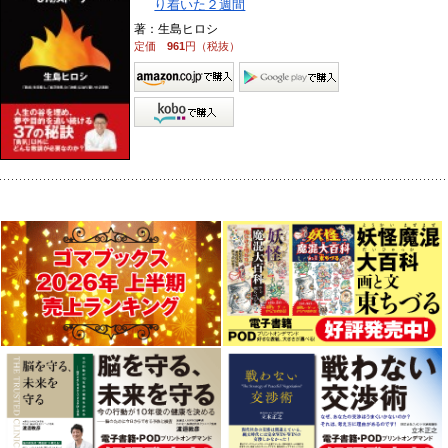
り着いた２週間
著：生島ヒロシ
定価
961
円（税抜）