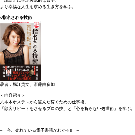
『論語』に学ぶ実践的な哲学。
より幸福な人生を求める生き方を学ぶ。
○指名される技術
著者：堀江貴文、斎藤由多加
＜内容紹介＞
六本木ホステスから盗んだ稼ぐための仕事術。
「顧客リピートをさせるプロの技」と「心を折らない処世術」を学ぶ。
– 今、売れている電子書籍がわかる!! –