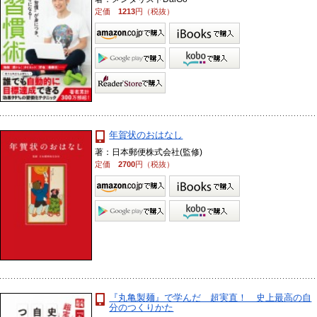
定価
1213
円（税抜）
年賀状のおはなし
著：日本郵便株式会社(監修)
定価
2700
円（税抜）
『丸亀製麺』で学んだ 超実直！ 史上最高の自
分のつくりかた