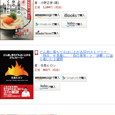
著：小野正誉 (著)
定価
1,184
円（税抜）
どん底に落ちてもはい上がる37のストーリー
「弱点」を克服し、「自己発見」と「決断」に辿
り着いた２週間
著：生島ヒロシ
定価
961
円（税抜）