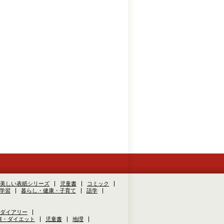
美しい表紙シリーズ
児童書
コミック
学習
暮らし・健康・子育て
語学
ダイアリー
康・ダイエット
児童書
地理