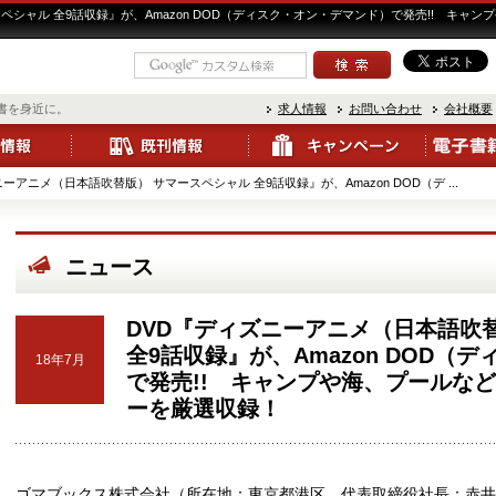
ペシャル 全9話収録』が、Amazon DOD（ディスク・オン・デマンド）で発売!! キ
書を身近に。
求人情報
お問い合わせ
会社概要
ーアニメ（日本語吹替版） サマースペシャル 全9話収録』が、Amazon DOD（デ ...
ニュース
DVD『ディズニーアニメ（日本語吹
全9話収録』が、Amazon DOD（
18年7月
で発売!! キャンプや海、プールな
ーを厳選収録！
ゴマブックス株式会社（所在地：東京都港区、代表取締役社長：赤井仁