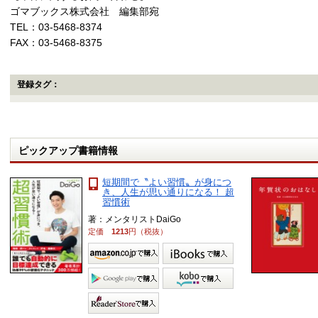
ゴマブックス株式会社 編集部宛
TEL：03-5468-8374
FAX：03-5468-8375
登録タグ：
ピックアップ書籍情報
短期間で〝よい習慣〟が身につ
き、人生が思い通りになる！ 超
習慣術
著：メンタリストDaiGo
定価
1213
円（税抜）