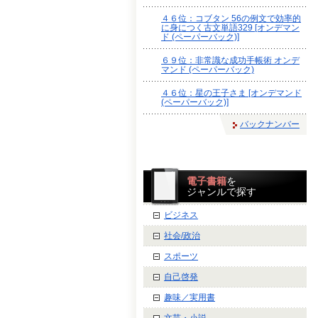
４６位：コブタン 56の例文で効率的
に身につく古文単語329 [オンデマン
ド (ペーパーバック)]
６９位：非常識な成功手帳術 オンデ
マンド (ペーパーバック)
４６位：星の王子さま [オンデマンド
(ペーパーバック)]
バックナンバー
電子書籍
を
ジャンルで探す
ビジネス
社会/政治
スポーツ
自己啓発
趣味／実用書
文芸・小説