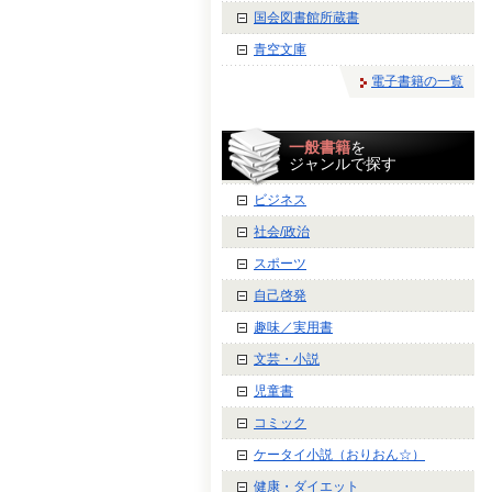
国会図書館所蔵書
青空文庫
電子書籍の一覧
一般書籍
を
ジャンルで探す
ビジネス
社会/政治
スポーツ
自己啓発
趣味／実用書
文芸・小説
児童書
コミック
ケータイ小説（おりおん☆）
健康・ダイエット