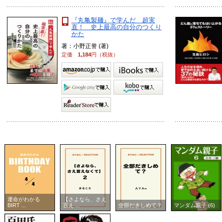
『丸亀製麺』で学んだ 超実
直！ 史上最高の自分のつくり
かた
著：小野正誉 (著)
定価
1,184
円（税抜）
運命がわかる
【さよなら、さえ
BIRT ...
言え ...
全部だきしめて？
マンダム親子 (6)