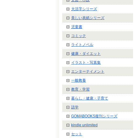
大活字シリーズ
美しい表紙シリーズ
児童書
コミック
ライトノベル
健康・ダイエット
イラスト・写真集
エンターテイメント
一般教養
教育・学習
暮らし・健康・子育て
語学
GOMABOOKS復刊シリーズ
kindle unlimited
セット