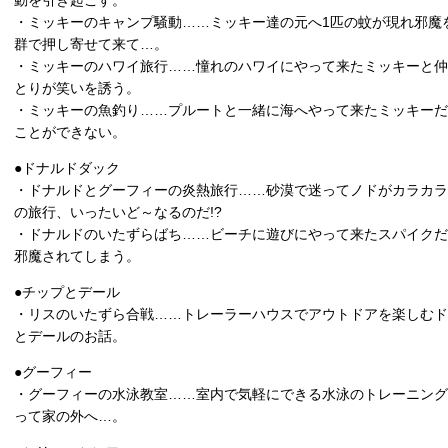
動を引き起こす。
・ミッキーのキャンプ騒動……ミッキー達の元へ1匹の蚊が現れ邪魔
群で押し寄せて来て…。
・ミッキーのハワイ旅行……憧れのハワイにやって来たミッキーと仲
とりが笑いを誘う。
・ミッキーの魚釣り……プルートと一緒に海へやって来たミッキーだ
ことができない。
●ドナルドダック
・ドナルドとグーフィーの炎熱旅行……砂漠で迷ってノドがカラカラ
の旅行、いったいど～なるのだ!?
・ドナルドのいたずらばち……ビーチに遊びにやって来たスパイクだ
邪魔されてしまう。
●チップとデール
・リスのいたずら合戦……トレーラーハウスでアウトドアを楽しむド
とデールのお話。
●グーフィー
・グーフィーの水泳教室……室内で気軽にできる水泳のトレーニング
って家の外へ…。