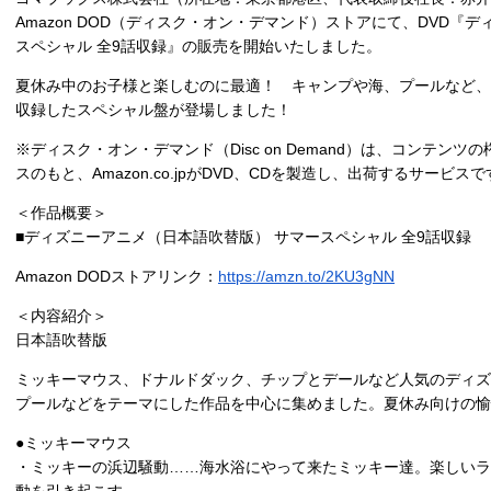
Amazon DOD（ディスク・オン・デマンド）ストアにて、DVD『
スペシャル 全9話収録』の販売を開始いたしました。
夏休み中のお子様と楽しむのに最適！ キャンプや海、プールなど、
収録したスペシャル盤が登場しました！
※ディスク・オン・デマンド（Disc on Demand）は、コンテン
スのもと、Amazon.co.jpがDVD、CDを製造し、出荷するサービス
＜作品概要＞
■ディズニーアニメ（日本語吹替版） サマースペシャル 全9話収録
Amazon DODストアリンク：
https://amzn.to/2KU3gNN
＜内容紹介＞
日本語吹替版
ミッキーマウス、ドナルドダック、チップとデールなど人気のディズ
プールなどをテーマにした作品を中心に集めました。夏休み向けの愉
●ミッキーマウス
・ミッキーの浜辺騒動……海水浴にやって来たミッキー達。楽しいラ