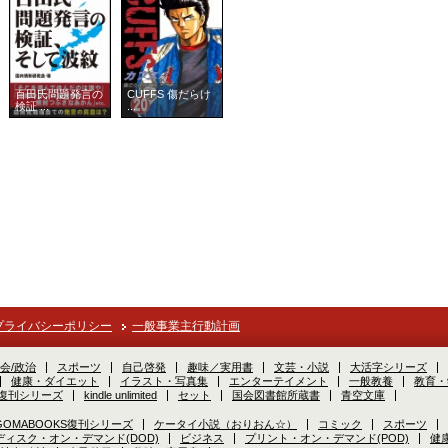
百田氏問題発言の
CUFFS 傷だらけ
検証 ...
...
プライバシーポリシー
一般事業主行動計画
会/政治
スポーツ
自己啓発
趣味／実用書
文芸・小説
大活字シリーズ
健康・ダイエット
イラスト・写真集
エンターテイメント
一般教養
教育・
S復刊シリーズ
kindle unlimited
セット
国会図書館所蔵書
青空文庫
GOMABOOKS復刊シリーズ
ケータイ小説（おりおん☆）
コミック
スポーツ
ディスク・オン・デマンド(DOD)
ビジネス
プリント・オン・デマンド(POD)
健