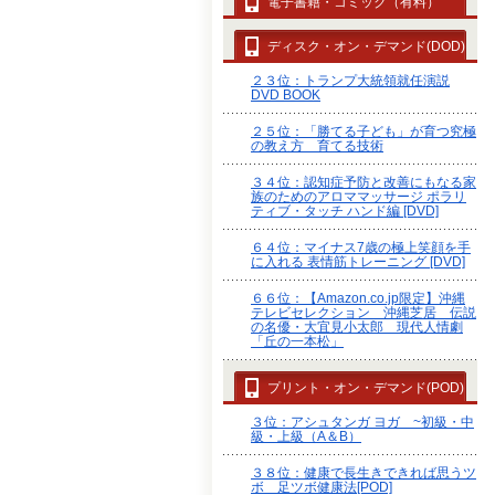
電子書籍・コミック（有料）
ディスク・オン・デマンド(DOD)
２３位：トランプ大統領就任演説
DVD BOOK
２５位：「勝てる子ども」が育つ究極
の教え方 育てる技術
３４位：認知症予防と改善にもなる家
族のためのアロママッサージ ポラリ
ティブ・タッチ ハンド編 [DVD]
６４位：マイナス7歳の極上笑顔を手
に入れる 表情筋トレーニング [DVD]
６６位：【Amazon.co.jp限定】沖縄
テレビセレクション 沖縄芝居 伝説
の名優・大宜見小太郎 現代人情劇
「丘の一本松」
プリント・オン・デマンド(POD)
３位：アシュタンガ ヨガ ~初級・中
級・上級（A＆B）
３８位：健康で長生きできれば思うツ
ボ 足ツボ健康法[POD]