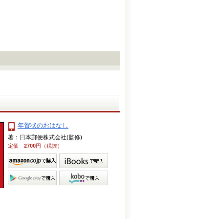
年賀状のおはなし
著：日本郵便株式会社(監修)
定価
2700
円（税抜）