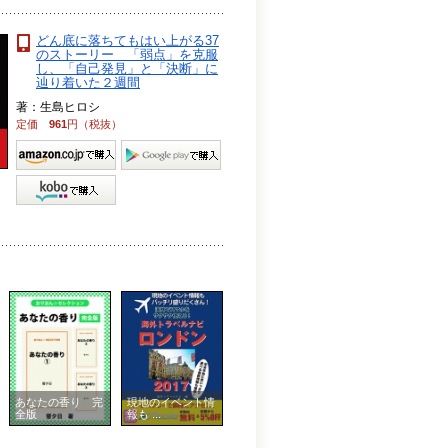
どん底に落ちてもはい上がる37
のストーリー 「弱点」を克服
し、「自己発見」と「決断」に
辿り着いた２週間
著：生島ヒロシ
定価
961
円（税抜）
あなたの香り 完
現地のイベント情
全版
報も ...