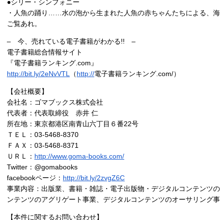
●シリー・シンフォニー
・人魚の踊り……水の泡から生まれた人魚の赤ちゃんたちによる、海
ご覧あれ。
– 今、売れている電子書籍がわかる!! –
電子書籍総合情報サイト
『電子書籍ランキング.com』
http://bit.ly/2eNvVTL
（
http://
電子書籍ランキング.com/）
【会社概要】
会社名：ゴマブックス株式会社
代表者：代表取締役 赤井 仁
所在地：東京都港区南青山六丁目６番22号
ＴＥＬ：03-5468-8370
ＦＡＸ：03-5468-8371
ＵＲＬ：
http://www.goma-books.com/
Twitter：@gomabooks
facebookページ：
http://bit.ly/2zvgZ6C
事業内容：出版業、書籍・雑誌・電子出版物・デジタルコンテンツの
ンテンツのアグリゲート事業、デジタルコンテンツのオーサリング事
【本件に関するお問い合わせ】