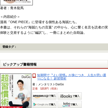
著者：青木龍馬
＜内容紹介＞
漫画『ONE PIECE』に登場する個性ある海賊たち。
本書は、それらの“海賊たちの言葉” の中から、心に響く名言を読者の実
体験と交差するように“編訳”し、一冊にまとめた自助論。
登録タグ：
ピックアップ書籍情報
短期間で〝よい習慣〟が身につき、人生が思い通
りになる！ 超習慣術
著：メンタリストDaiGo
定価
1213
円（税抜）