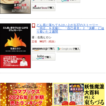
どん底に落ちてもはい上がる37のストーリー
「弱点」を克服し、「自己発見」と「決断」に辿
り着いた２週間
著：生島ヒロシ
定価
961
円（税抜）