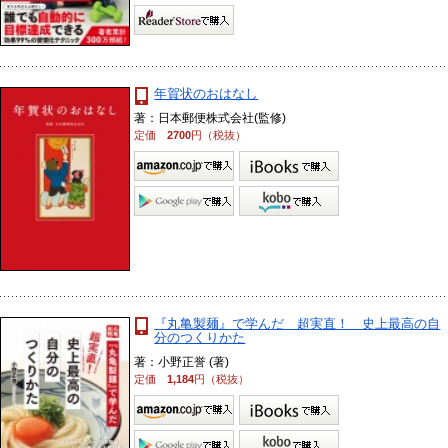
年賀状のおはなし
著：日本郵便株式会社(監修)
定価
2700
円（税抜）
『丸亀製麺』で学んだ 超実直！ 史上最高の自
分のつくりかた
著：小野正誉 (著)
定価
1,184
円（税抜）