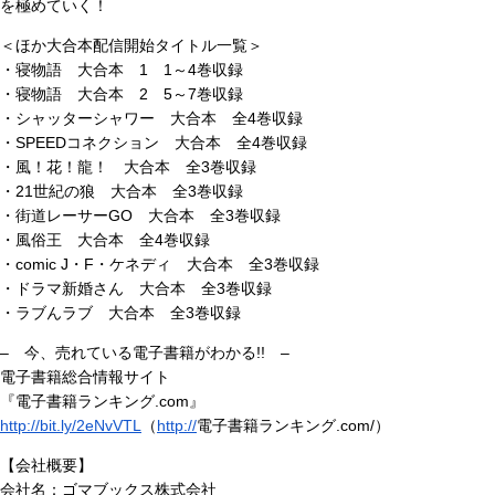
を極めていく！
＜ほか大合本配信開始タイトル一覧＞
・寝物語 大合本 1 1～4巻収録
・寝物語 大合本 2 5～7巻収録
・シャッターシャワー 大合本 全4巻収録
・SPEEDコネクション 大合本 全4巻収録
・風！花！龍！ 大合本 全3巻収録
・21世紀の狼 大合本 全3巻収録
・街道レーサーGO 大合本 全3巻収録
・風俗王 大合本 全4巻収録
・comic J・F・ケネディ 大合本 全3巻収録
・ドラマ新婚さん 大合本 全3巻収録
・ラブんラブ 大合本 全3巻収録
– 今、売れている電子書籍がわかる!! –
電子書籍総合情報サイト
『電子書籍ランキング.com』
http://bit.ly/2eNvVTL
（
http://
電子書籍ランキング.com/）
【会社概要】
会社名：ゴマブックス株式会社