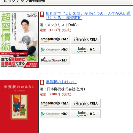
ピックアップ書籍情報
短期間で〝よい習慣〟が身につき、人生が思い通
りになる！ 超習慣術
著：メンタリストDaiGo
定価
1213
円（税抜）
年賀状のおはなし
著：日本郵便株式会社(監修)
定価
2700
円（税抜）