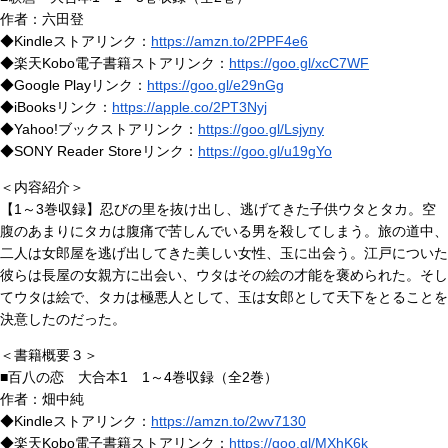
作者：六田登
◆Kindleストアリンク：
https://amzn.to/2PPF4e6
◆楽天Kobo電子書籍ストアリンク：
https://goo.gl/xcC7WF
◆Google Playリンク：
https://goo.gl/e29nGg
◆iBooksリンク：
https://apple.co/2PT3Nyj
◆Yahoo!ブックストアリンク：
https://goo.gl/Lsjyny
◆SONY Reader Storeリンク：
https://goo.gl/u19gYo
＜内容紹介＞
【1～3巻収録】忍びの里を抜け出し、逃げてきた子供ウタとタカ。空
腹のあまりにタカは腹痛で苦しんでいる男を殺してしまう。旅の道中、
二人は女郎屋を逃げ出してきた美しい女性、玉に出会う。江戸についた
彼らは長屋の女親方に出会い、ウタはその絵の才能を褒められた。そし
てウタは絵で、タカは極悪人として、玉は女郎として天下をとることを
決意したのだった。
＜書籍概要３＞
■百八の恋 大合本1 1～4巻収録（全2巻）
作者：畑中純
◆Kindleストアリンク：
https://amzn.to/2wv7130
◆楽天Kobo電子書籍ストアリンク：
https://goo.gl/MXhK6k