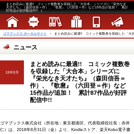
まとめ読みに最適!! コミック複数巻を収録した「大合本」シリーズに『栄光なき
天才たち』（森田信吾＝作）、『歌麿』（六田登＝作）など15作品が追加！ 累計
87作品が好評配信中!! |
ゴマブックス ポータルサイト
まとめ読みに最適!! コミック複数巻を収録した「大合
ニュース
まとめ読みに最適!! コミック複数巻
を収録した「大合本」シリーズに
18年8月
『栄光なき天才たち』（森田信吾＝
作）、『歌麿』（六田登＝作）など
15作品が追加！ 累計87作品が好評
配信中!!
ゴマブックス株式会社（所在地：東京都港区、代表取締役社長：赤井
仁）は、2018年8月31日（金）より、Kindleストア、楽天Kobo電子書