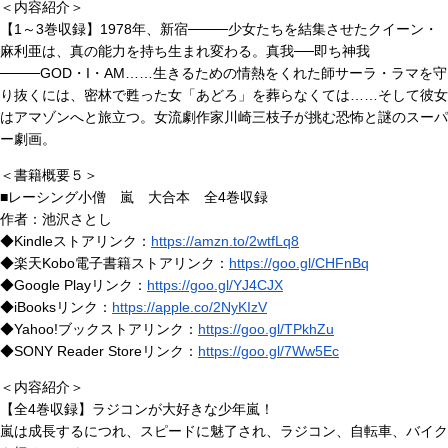
＜内容紹介＞
【1～3巻収録】1978年、新宿────少女たちを結集させたクイーン・
麻利亜は、真の能力を持ち生まれ変わる。真我──即ち神我
────GOD・I・AM……生きるための情熱をくれた師サーラ・ラマを守
り抜くには、密林で甦った女「あどろ」を葬らなくては……そして彼女
はアマゾンへと旅立つ。女流劇作家川崎三枝子が挑む恐怖と謎のスーパ
ー劇画。
＜書籍概要５＞
■レーシング小僧 嵐 大合本 全4巻収録
作者：池沢さとし
◆Kindleストアリンク：
https://amzn.to/2wtfLq8
◆楽天Kobo電子書籍ストアリンク：
https://goo.gl/CHFnBq
◆Google Playリンク：
https://goo.gl/YJ4CJX
◆iBooksリンク：
https://apple.co/2NyKIzV
◆Yahoo!ブックストアリンク：
https://goo.gl/TPkhZu
◆SONY Reader Storeリンク：
https://goo.gl/7Ww5Ec
＜内容紹介＞
【全4巻収録】ラジコンが大好きな少年嵐！
嵐は成長するにつれ、スピードに魅了され、ラジコン、自転車、バイク