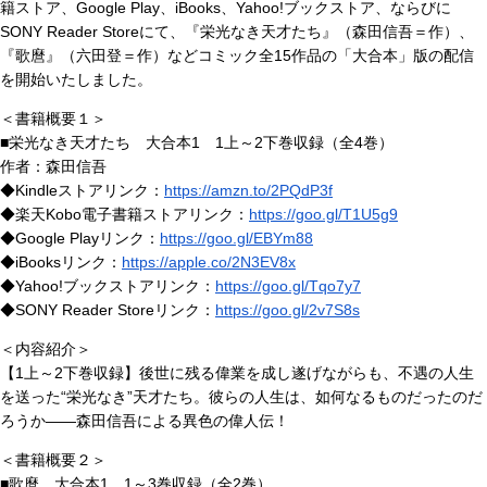
籍ストア、Google Play、iBooks、Yahoo!ブックストア、ならびに
SONY Reader Storeにて、『栄光なき天才たち』（森田信吾＝作）、
『歌麿』（六田登＝作）などコミック全15作品の「大合本」版の配信
を開始いたしました。
＜書籍概要１＞
■栄光なき天才たち 大合本1 1上～2下巻収録（全4巻）
作者：森田信吾
◆Kindleストアリンク：
https://amzn.to/2PQdP3f
◆楽天Kobo電子書籍ストアリンク：
https://goo.gl/T1U5g9
◆Google Playリンク：
https://goo.gl/EBYm88
◆iBooksリンク：
https://apple.co/2N3EV8x
◆Yahoo!ブックストアリンク：
https://goo.gl/Tqo7y7
◆SONY Reader Storeリンク：
https://goo.gl/2v7S8s
＜内容紹介＞
【1上～2下巻収録】後世に残る偉業を成し遂げながらも、不遇の人生
を送った“栄光なき”天才たち。彼らの人生は、如何なるものだったのだ
ろうか――森田信吾による異色の偉人伝！
＜書籍概要２＞
■歌麿 大合本1 1～3巻収録（全2巻）