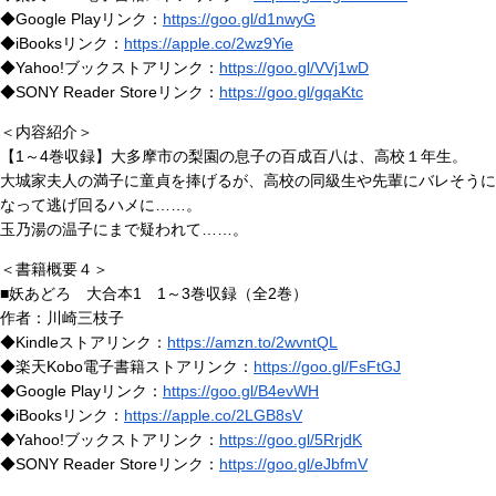
◆Google Playリンク：
https://goo.gl/d1nwyG
◆iBooksリンク：
https://apple.co/2wz9Yie
◆Yahoo!ブックストアリンク：
https://goo.gl/VVj1wD
◆SONY Reader Storeリンク：
https://goo.gl/gqaKtc
＜内容紹介＞
【1～4巻収録】大多摩市の梨園の息子の百成百八は、高校１年生。
大城家夫人の満子に童貞を捧げるが、高校の同級生や先輩にバレそうに
なって逃げ回るハメに……。
玉乃湯の温子にまで疑われて……。
＜書籍概要４＞
■妖あどろ 大合本1 1～3巻収録（全2巻）
作者：川崎三枝子
◆Kindleストアリンク：
https://amzn.to/2wvntQL
◆楽天Kobo電子書籍ストアリンク：
https://goo.gl/FsFtGJ
◆Google Playリンク：
https://goo.gl/B4evWH
◆iBooksリンク：
https://apple.co/2LGB8sV
◆Yahoo!ブックストアリンク：
https://goo.gl/5RrjdK
◆SONY Reader Storeリンク：
https://goo.gl/eJbfmV