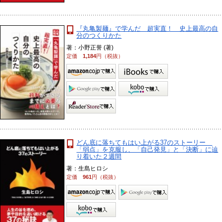
『丸亀製麺』で学んだ 超実直！ 史上最高の自
分のつくりかた
著：小野正誉 (著)
定価
1,184
円（税抜）
どん底に落ちてもはい上がる37のストーリー
「弱点」を克服し、「自己発見」と「決断」に辿
り着いた２週間
著：生島ヒロシ
定価
961
円（税抜）