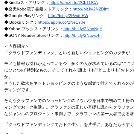
◆Kindleストアリンク：
https://amzn.to/2Cb1OCA
◆楽天Kobo電子書籍ストアリンク：
http://bit.ly/2N2Dlnt
◆Google Playリンク：
http://bit.ly/2PwdLEW
◆iBooksリンク：
https://apple.co/2Ne1Y0e
◆Yahoo!ブックストアリンク：
http://bit.ly/2NbnNgY
◆SONY Reader Storeリンク：
http://bit.ly/2Nawc4n
＜内容紹介＞
「クラウドファンディング」という新しいショッピングのカタチが、
モノも情報も溢れかえっている今、多くの人が求めているのは“ここにし
にひとつの”特別なもの、そしてそれを“誰よりも”“どこよりも”おト
か。
そうした欲求をネットショッピングのような感覚で叶えてくれるのが
ディングです。
そんなクラファンでのショッピングのノウハウを日本で初めて１冊の
ィングでおトク生活』。クラファンの正しい基礎知識からクラファン
なジャンルのプロジェクト事例まで、クラファンの第一人者である
『クラウドファンディングでおトク生活』を片手に、あなたも今す