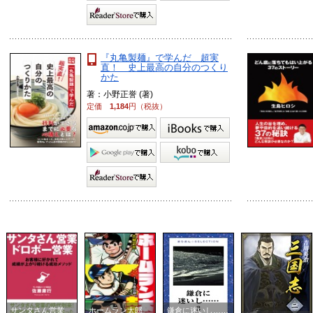
『丸亀製麺』で学んだ 超実
直！ 史上最高の自分のつくり
かた
著：小野正誉 (著)
定価
1,184
円（税抜）
サンタさん営業
ホームラン太郎
鎌倉に迷いし……