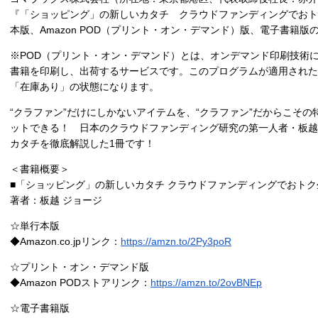
『「ショッピング」の新しいカタチ クラウドファンディングでおト
本版、Amazon POD（プリント・オン・デマンド）版、電子書籍
※POD（プリント・オン・デマンド）とは、オンデマンド印刷技術によ
書籍を印刷し、出荷するサービスです。このプログラムが適用された
「在庫あり」の状態になります。
“クラファン”だけにしかないアイテムを、“クラファン”だからこそ
ットできる！ 日本のクラウドファンディング研究の第一人者・板越
カタチを徹底解説した1冊です！
＜書籍概要＞
■「ショッピング」の新しいカタチ クラウドファンディングでおトク
著者：板越 ジョージ
☆単行本版
◆Amazon.co.jpリンク：
https://amzn.to/2Py3poR
☆プリント・オン・デマンド版
◆Amazon PODストアリンク：
https://amzn.to/2ovBNEp
☆電子書籍版