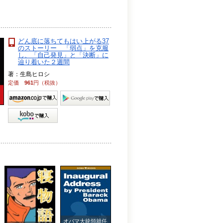
どん底に落ちてもはい上がる37
のストーリー 「弱点」を克服
し、「自己発見」と「決断」に
辿り着いた２週間
著：生島ヒロシ
定価
961
円（税抜）
オバマ大統領就任