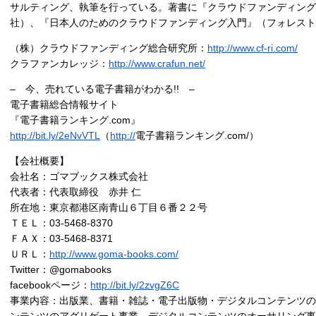
サルティング、執筆を行っている。著書に『クラウドファンディン
社）、『日本人のためのクラウドファンディング入門』（フォレスト
（株）クラウドファンディング総合研究所：
http://www.cf-ri.com/
クラファンカレッジ：
http://www.crafun.net/
– 今、売れている電子書籍がわかる!! –
電子書籍総合情報サイト
『電子書籍ランキング.com』
http://bit.ly/2eNvVTL
（
http://
電子書籍ランキング.com/）
【会社概要】
会社名：ゴマブックス株式会社
代表者：代表取締役 赤井 仁
所在地：東京都港区南青山６丁目６番２２号
ＴＥＬ：03-5468-8370
ＦＡＸ：03-5468-8371
ＵＲＬ：
http://www.goma-books.com/
Twitter：@gomabooks
facebookページ：
http://bit.ly/2zvgZ6C
事業内容：出版業、書籍・雑誌・電子出版物・デジタルコンテンツの