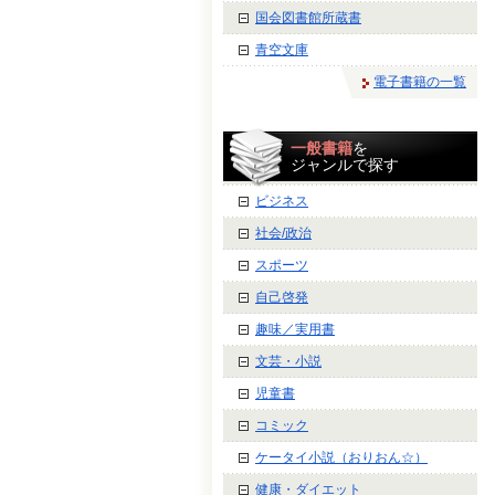
国会図書館所蔵書
青空文庫
電子書籍の一覧
一般書籍
を
ジャンルで探す
ビジネス
社会/政治
スポーツ
自己啓発
趣味／実用書
文芸・小説
児童書
コミック
ケータイ小説（おりおん☆）
健康・ダイエット