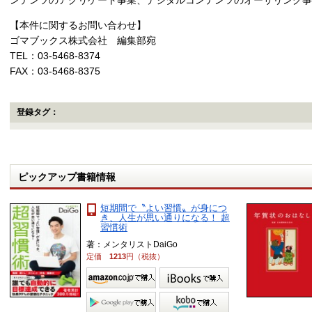
ンテンツのアグリゲート事業、デジタルコンテンツのオーサリング事
【本件に関するお問い合わせ】
ゴマブックス株式会社 編集部宛
TEL：03-5468-8374
FAX：03-5468-8375
登録タグ：
ピックアップ書籍情報
短期間で〝よい習慣〟が身につ
き、人生が思い通りになる！ 超
習慣術
著：メンタリストDaiGo
定価
1213
円（税抜）