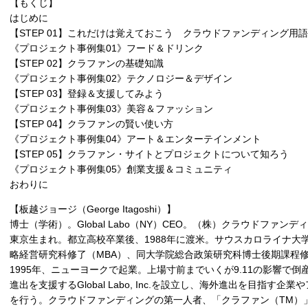
【もくじ】
はじめに
【STEP 01】これだけは覚えておこう クラウドファンディング用語
《プロジェクト事例集01》フード＆ドリンク
【STEP 02】クラファンの基礎知識
《プロジェクト事例集02》テクノロジー＆デザイン
【STEP 03】登録＆支援してみよう
《プロジェクト事例集03》美容＆ファッション
【STEP 04】クラファンの賢い使い方
《プロジェクト事例集04》アート＆エンターテインメント
【STEP 05】クラファン・サイトとプロジェクトについて知ろう
《プロジェクト事例集05》創業支援＆コミュニティ
おわりに
【板越ジョージ（George Itagoshi）】
博士（学術）。Global Labo（NY）CEO。（株）クラウドファン
東京生まれ。都立高校卒業後、1988年に渡米。サウスカロライナ大
略経営研究科修了（MBA）、同大学院総合政策研究科博士後期課程
1995年、ニューヨークで起業。上場寸前までいくが9.11の影響で
進出を支援するGlobal Labo, Inc.を設立し、海外進出を目指す
を行う。クラウドファンディングの第一人者、「クラファン（TM）