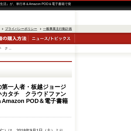
』が、単行本＆Amazon POD＆電子書籍で発
プライバシーポリシー
一般事業主行動計画
 ...
の第一人者・板越ジョージ
いカタチ クラウドファン
mazon POD＆電子書籍
）は、2018年9月1日（土）より、