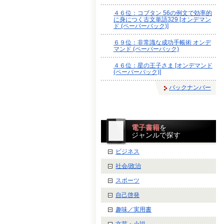
４６位：コブタン 56の例文で効率的
に身につく古文単語329 [オンデマン
ド (ペーパーバック)]
６９位：非常識な成功手帳術 オンデ
マンド (ペーパーバック)
４６位：星の王子さま [オンデマンド
(ペーパーバック)]
バックナンバー
電子書籍
を
ジャンルで探す
ビジネス
社会/政治
スポーツ
自己啓発
趣味／実用書
文芸・小説