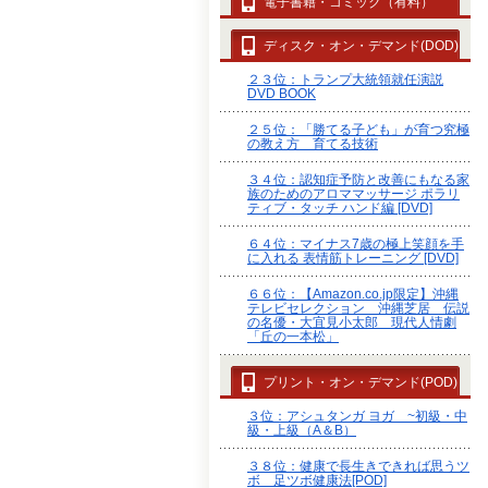
電子書籍・コミック（有料）
ディスク・オン・デマンド(DOD)
２３位：トランプ大統領就任演説
DVD BOOK
２５位：「勝てる子ども」が育つ究極
の教え方 育てる技術
３４位：認知症予防と改善にもなる家
族のためのアロママッサージ ポラリ
ティブ・タッチ ハンド編 [DVD]
６４位：マイナス7歳の極上笑顔を手
に入れる 表情筋トレーニング [DVD]
６６位：【Amazon.co.jp限定】沖縄
テレビセレクション 沖縄芝居 伝説
の名優・大宜見小太郎 現代人情劇
「丘の一本松」
プリント・オン・デマンド(POD)
３位：アシュタンガ ヨガ ~初級・中
級・上級（A＆B）
３８位：健康で長生きできれば思うツ
ボ 足ツボ健康法[POD]