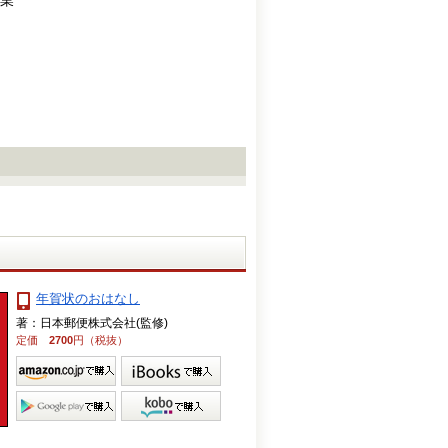
業
年賀状のおはなし
著：日本郵便株式会社(監修)
定価
2700
円（税抜）