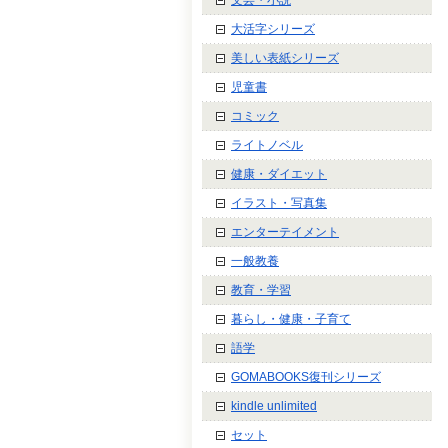
大活字シリーズ
美しい表紙シリーズ
児童書
コミック
ライトノベル
健康・ダイエット
イラスト・写真集
エンターテイメント
一般教養
教育・学習
暮らし・健康・子育て
語学
GOMABOOKS復刊シリーズ
kindle unlimited
セット