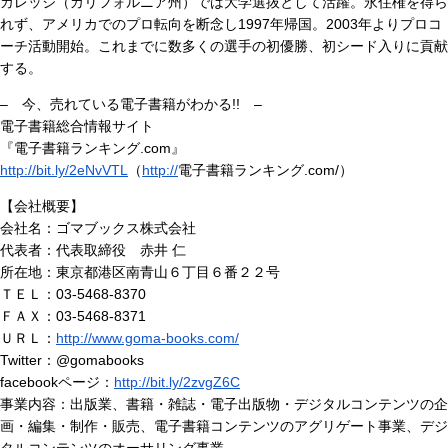
カレッジ（カリフォルニア州）では大学選抜として活躍。永住権を得ら
れず、アメリカでのプロ転向を断念し1997年帰国。2003年よりプロコ
ーチ活動開始。これまでに数多くの選手の初優勝、初シード入りに貢献
する。
– 今、売れている電子書籍がわかる!! –
電子書籍総合情報サイト
『電子書籍ランキング.com』
http://bit.ly/2eNvVTL
（
http://
電子書籍ランキング.com/）
【会社概要】
会社名：ゴマブックス株式会社
代表者：代表取締役 赤井 仁
所在地：東京都港区南青山６丁目６番２２号
ＴＥＬ：03-5468-8370
ＦＡＸ：03-5468-8371
ＵＲＬ：
http://www.goma-books.com/
Twitter：@gomabooks
facebookページ：
http://bit.ly/2zvgZ6C
事業内容：出版業、書籍・雑誌・電子出版物・デジタルコンテンツの企
画・編集・制作・販売、電子書籍コンテンツのアグリゲート事業、デジ