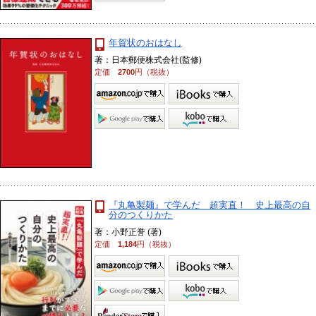
年賀状のおはなし
著：日本郵便株式会社(監修)
定価
2700
円（税抜）
『丸亀製麺』で学んだ 超実直！ 史上最高の自
分のつくりかた
著：小野正誉 (著)
定価
1,184
円（税抜）