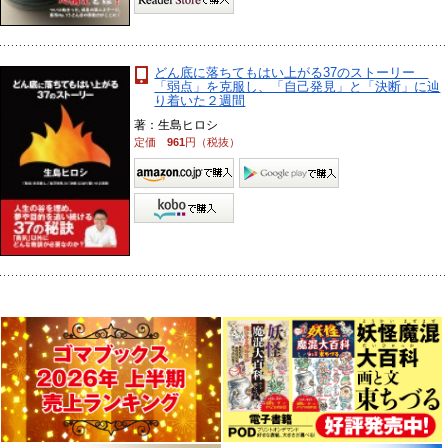
どん底に落ちてもはい上がる37のストーリー
「弱点」を克服し、「自己発見」と「決断」に辿
り着いた２週間
著：生島ヒロシ
定価
961
円（税抜）