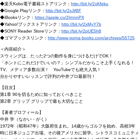
◆楽天Kobo電子書籍ストアリンク：
http://bit.ly/2xKfeku
◆Google Playリンク：
http://bit.ly/2xJjf8F
◆iBooksリンク：
https://apple.co/2ImnnPX
◆Yahoo!ブックストアリンク：
http://bit.ly/2xMyY7b
◆SONY Reader Storeリンク：
http://bit.ly/2pUE5h8
◆ゴマブックスリンク：
http://www.goma-books.com/archives/55725
＜内容紹介＞
スウィングは、たった2つの動作を身につけるだけでOK！
「ホントにこれだけでいいの？」シンプルだからこそ上手くなれる！
TV、メディア多数出演！ YouTubeでも絶大人気！
分かりやすいレッスンで評判の中井プロ最新刊！
【目次】
第1章 90を切るために知っておくべきこと
第2章 グリップ グリップで最も大切なこと
【著者プロフィール】
中井 学（なかい・がく）
1972年（昭和47年）大阪府生まれ。14歳からゴルフを始め、高校3年
時に日本ジュニア出場。その後アメリカに留学。シトラスコミュニティ