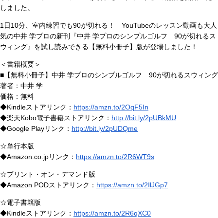
しました。
1日10分、室内練習でも90が切れる！ YouTubeのレッスン動画も大人
気の中井 学プロの新刊『中井 学プロのシンプルゴルフ 90が切れるス
ウィング』を試し読みできる【無料小冊子】版が登場しました！
＜書籍概要＞
■【無料小冊子】中井 学プロのシンプルゴルフ 90が切れるスウィング
著者：中井 学
価格：無料
◆Kindleストアリンク：
https://amzn.to/2OqF5In
◆楽天Kobo電子書籍ストアリンク：
http://bit.ly/2pUBkMU
◆Google Playリンク：
http://bit.ly/2pUDQme
☆単行本版
◆Amazon.co.jpリンク：
https://amzn.to/2R6WT9s
☆プリント・オン・デマンド版
◆Amazon PODストアリンク：
https://amzn.to/2IlJGp7
☆電子書籍版
◆Kindleストアリンク：
https://amzn.to/2R6qXC0