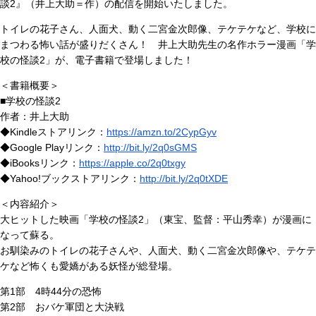
談2』（井上大助＝作）の配信を開始いたしました。
トイレの花子さん、人面犬、動く二宮金次郎像、テケテケなど、学校に
まつわる怖い話が盛りだくさん！ 井上大助先生の名作ホラー漫画「学
校の怪談2」が、電子書籍で登場しました！
＜書籍概要＞
■学校の怪談2
作者：井上大助
◆Kindleストアリンク：
https://amzn.to/2CypGyv
◆Google Playリンク：
http://bit.ly/2q0sGMS
◆iBooksリンク：
https://apple.co/2q0txgy
◆Yahoo!ブックストアリンク：
http://bit.ly/2q0tXDE
＜内容紹介＞
大ヒットした映画「学校の怪談2」（東宝、監督：平山秀幸）が漫画に
なって蘇る。
お馴染みのトイレの花子さんや、人面犬、動く二宮金次郎像や、テケテ
ケなど怖くも愛嬌がある妖怪が総登場。
第1部 4時44分の恐怖
第2部 おバケ軍団と大決戦