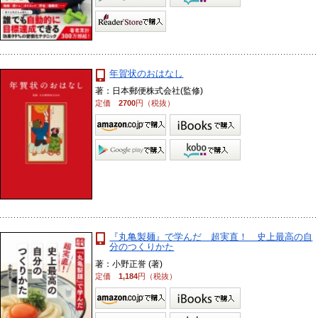
年賀状のおはなし
著：日本郵便株式会社(監修)
定価
2700
円（税抜）
『丸亀製麺』で学んだ 超実直！ 史上最高の自
分のつくりかた
著：小野正誉 (著)
定価
1,184
円（税抜）