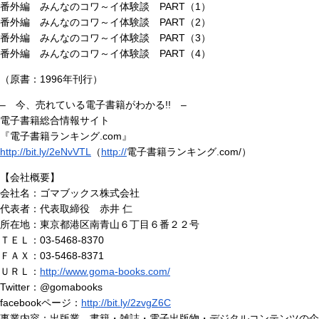
番外編 みんなのコワ～イ体験談 PART（1）
番外編 みんなのコワ～イ体験談 PART（2）
番外編 みんなのコワ～イ体験談 PART（3）
番外編 みんなのコワ～イ体験談 PART（4）
（原書：1996年刊行）
– 今、売れている電子書籍がわかる!! –
電子書籍総合情報サイト
『電子書籍ランキング.com』
http://bit.ly/2eNvVTL
（
http://
電子書籍ランキング.com/）
【会社概要】
会社名：ゴマブックス株式会社
代表者：代表取締役 赤井 仁
所在地：東京都港区南青山６丁目６番２２号
ＴＥＬ：03-5468-8370
ＦＡＸ：03-5468-8371
ＵＲＬ：
http://www.goma-books.com/
Twitter：@gomabooks
facebookページ：
http://bit.ly/2zvgZ6C
事業内容：出版業、書籍・雑誌・電子出版物・デジタルコンテンツの企