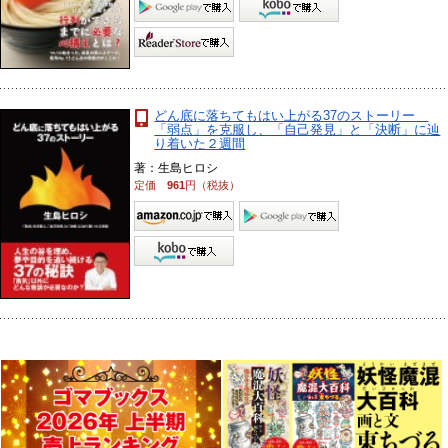
どん底に落ちてもはい上がる37のストーリー
「弱点」を克服し、「自己発見」と「決断」に辿
り着いた２週間
著：生島ヒロシ
定価
961
円（税抜）