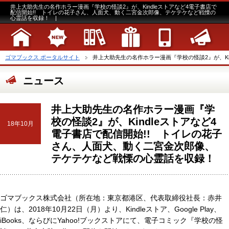
井上大助先生の名作ホラー漫画『学校の怪談2』が、Kindleストアなど4電子書店で
配信開始!! トイレの花子さん、人面犬、動く二宮金次郎像、テケテケなど戦慄の
心霊話を収録！ |
ゴマブックス ポータルサイト
井上大助先生の名作ホラー漫画『学校の怪談2』が、Kind
ニュース
井上大助先生の名作ホラー漫画『学
校の怪談2』が、Kindleストアなど4
18年10月
電子書店で配信開始!! トイレの花子
さん、人面犬、動く二宮金次郎像、
テケテケなど戦慄の心霊話を収録！
ゴマブックス株式会社（所在地：東京都港区、代表取締役社長：赤井
仁）は、2018年10月22日（月）より、Kindleストア、Google Play、
iBooks、ならびにYahoo!ブックストアにて、電子コミック『学校の怪