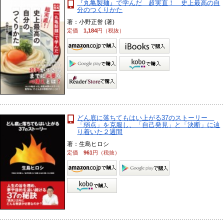
『丸亀製麺』で学んだ 超実直！ 史上最高の自
分のつくりかた
著：小野正誉 (著)
定価
1,184
円（税抜）
どん底に落ちてもはい上がる37のストーリー
「弱点」を克服し、「自己発見」と「決断」に辿
り着いた２週間
著：生島ヒロシ
定価
961
円（税抜）