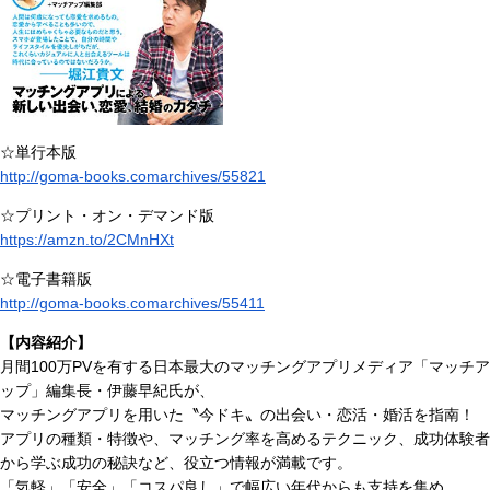
☆単行本版
http://goma-books.comarchives/55821
☆プリント・オン・デマンド版
https://amzn.to/2CMnHXt
☆電子書籍版
http://goma-books.comarchives/55411
【内容紹介】
月間100万PVを有する日本最大のマッチングアプリメディア「マッチア
ップ」編集長・伊藤早紀氏が、
マッチングアプリを用いた〝今ドキ〟の出会い・恋活・婚活を指南！
アプリの種類・特徴や、マッチング率を高めるテクニック、成功体験者
から学ぶ成功の秘訣など、役立つ情報が満載です。
「気軽」「安全」「コスパ良し」で幅広い年代からも支持を集め、