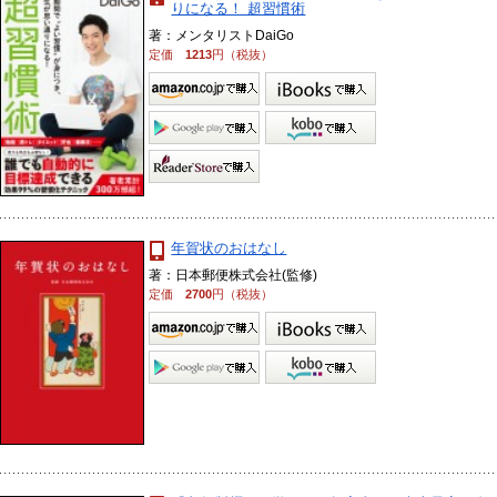
りになる！ 超習慣術
著：メンタリストDaiGo
定価
1213
円（税抜）
年賀状のおはなし
著：日本郵便株式会社(監修)
定価
2700
円（税抜）