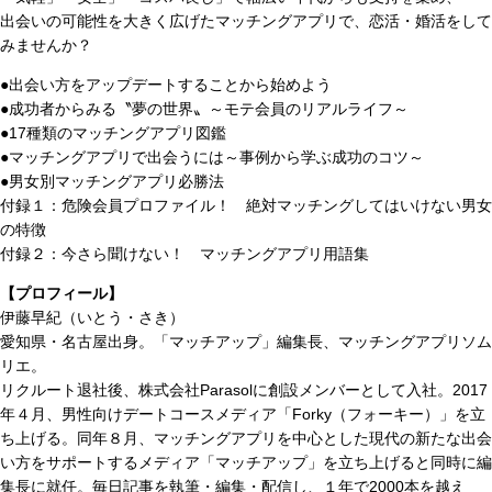
出会いの可能性を大きく広げたマッチングアプリで、恋活・婚活をして
みませんか？
●出会い方をアップデートすることから始めよう
●成功者からみる〝夢の世界〟～モテ会員のリアルライフ～
●17種類のマッチングアプリ図鑑
●マッチングアプリで出会うには～事例から学ぶ成功のコツ～
●男女別マッチングアプリ必勝法
付録１：危険会員プロファイル！ 絶対マッチングしてはいけない男女
の特徴
付録２：今さら聞けない！ マッチングアプリ用語集
【プロフィール】
伊藤早紀（いとう・さき）
愛知県・名古屋出身。「マッチアップ」編集長、マッチングアプリソム
リエ。
リクルート退社後、株式会社Parasolに創設メンバーとして入社。2017
年４月、男性向けデートコースメディア「Forky（フォーキー）」を立
ち上げる。同年８月、マッチングアプリを中心とした現代の新たな出会
い方をサポートするメディア「マッチアップ」を立ち上げると同時に編
集長に就任。毎日記事を執筆・編集・配信し、１年で2000本を越え