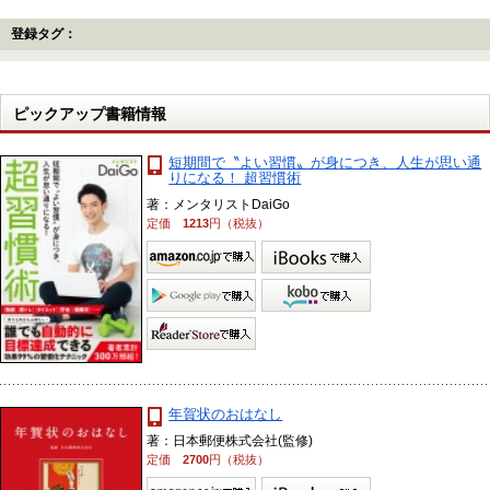
登録タグ：
ピックアップ書籍情報
短期間で〝よい習慣〟が身につき、人生が思い通
りになる！ 超習慣術
著：メンタリストDaiGo
定価
1213
円（税抜）
年賀状のおはなし
著：日本郵便株式会社(監修)
定価
2700
円（税抜）