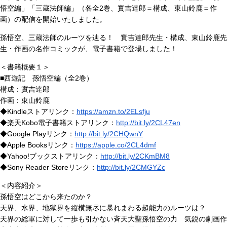
悟空編」「三蔵法師編」（各全2巻、實吉達郎＝構成、東山鈴鹿＝作
画）の配信を開始いたしました。
孫悟空、三蔵法師のルーツを辿る！ 實吉達郎先生・構成、東山鈴鹿先
生・作画の名作コミックが、電子書籍で登場しました！
＜書籍概要１＞
■西遊記 孫悟空編（全2巻）
構成：實吉達郎
作画：東山鈴鹿
◆Kindleストアリンク：
https://amzn.to/2ELsfju
◆楽天Kobo電子書籍ストアリンク：
http://bit.ly/2CL47en
◆Google Playリンク：
http://bit.ly/2CHQwnY
◆Apple Booksリンク：
https://apple.co/2CL4dmf
◆Yahoo!ブックストアリンク：
http://bit.ly/2CKmBM8
◆Sony Reader Storeリンク：
http://bit.ly/2CMGYZc
＜内容紹介＞
孫悟空はどこから来たのか？
天界、水界、地獄界を縦横無尽に暴れまわる超能力のルーツは？
天界の総軍に対して一歩も引かない斉天大聖孫悟空の力 気鋭の劇画作