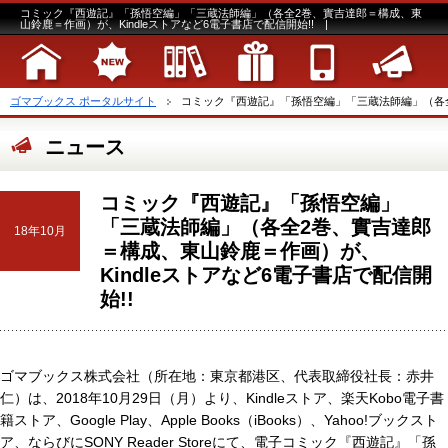
コミック『西遊記』「孫悟空編」「三蔵法師編」（各全2巻、實吉達郎＝構成、東
山鈴鹿＝作画）が、Kindleストアなど6電子書店で配信開始!! |
ゴマブックス ポータルサイト
コミック『西遊記』「孫悟空編」「三蔵法師編」（各全2巻
ニュース
コミック『西遊記』「孫悟空編」
「三蔵法師編」（各全2巻、實吉達郎
18年10月
＝構成、東山鈴鹿＝作画）が、
Kindleストアなど6電子書店で配信開
始!!
ゴマブックス株式会社（所在地：東京都港区、代表取締役社長：赤井
仁）は、2018年10月29日（月）より、Kindleストア、楽天Kobo電子書
籍ストア、Google Play、Apple Books（iBooks）、Yahoo!ブックスト
ア、ならびにSONY Reader Storeにて、電子コミック『西遊記』「孫