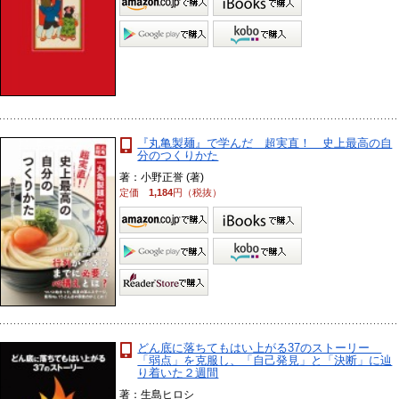
『丸亀製麺』で学んだ 超実直！ 史上最高の自
分のつくりかた
著：小野正誉 (著)
定価
1,184
円（税抜）
どん底に落ちてもはい上がる37のストーリー
「弱点」を克服し、「自己発見」と「決断」に辿
り着いた２週間
著：生島ヒロシ