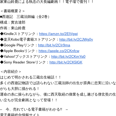
家東山鈴鹿による執念の大長編劇画！！電子場で復刊！！
＜書籍概要２＞
■西遊記 三蔵法師編（全2巻）
構成：實吉達郎
作画：東山鈴鹿
◆Kindleストアリンク：
https://amzn.to/2EIVgwi
◆楽天Kobo電子書籍ストアリンク：
http://bit.ly/2CJWg0y
◆Google Playリンク：
http://bit.ly/2CIr9ma
◆Apple Booksリンク：
https://apple.co/2CKnfcw
◆Yahoo!ブックストアリンク：
http://bit.ly/2CKmYq0
◆Sony Reader Storeリンク：
http://bit.ly/2CK5lGK
＜内容紹介＞
はじめて明かされる三蔵出生秘話！！
多くの西遊記物語では語られない三蔵法師の出生が原典に忠実に沿いな
がらも大胆に描かれる！
運命の糸に操られながら、後に西天取経の偉業を成し遂げる僧玄奘の生
い立ちが完全劇画となって登場！！
– 今、売れている電子書籍がわかる!! –
電子書籍総合情報サイト