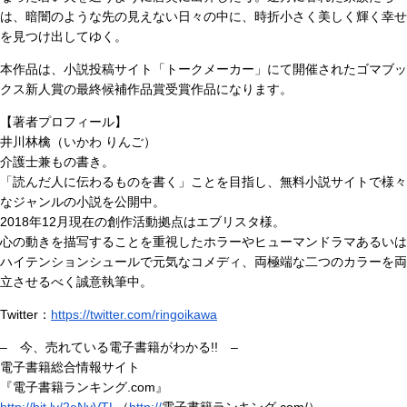
は、暗闇のような先の見えない日々の中に、時折小さく美しく輝く幸せ
を見つけ出してゆく。
本作品は、小説投稿サイト「トークメーカー」にて開催されたゴマブッ
クス新人賞の最終候補作品賞受賞作品になります。
【著者プロフィール】
井川林檎（いかわ りんご）
介護士兼もの書き。
「読んだ人に伝わるものを書く」ことを目指し、無料小説サイトで様々
なジャンルの小説を公開中。
2018年12月現在の創作活動拠点はエブリスタ様。
心の動きを描写することを重視したホラーやヒューマンドラマあるいは
ハイテンションシュールで元気なコメディ、両極端な二つのカラーを両
立させるべく誠意執筆中。
Twitter：
https://twitter.com/ringoikawa
– 今、売れている電子書籍がわかる!! –
電子書籍総合情報サイト
『電子書籍ランキング.com』