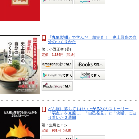
『丸亀製麺』で学んだ 超実直！ 史上最高の自
分のつくりかた
著：小野正誉 (著)
定価
1,184
円（税抜）
どん底に落ちてもはい上がる37のストーリー
「弱点」を克服し、「自己発見」と「決断」に辿
り着いた２週間
著：生島ヒロシ
定価
961
円（税抜）