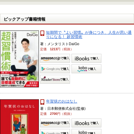
ピックアップ書籍情報
短期間で〝よい習慣〟が身につき、人生が思い通
りになる！ 超習慣術
著：メンタリストDaiGo
定価
1213
円（税抜）
年賀状のおはなし
著：日本郵便株式会社(監修)
定価
2700
円（税抜）