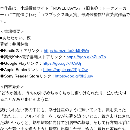
本作品は、小説投稿サイト「NOVEL DAYS」（旧名称：トークメーカ
ー）にて開催された「ゴマブックス新人賞」最終候補作品賞受賞作品で
す。
＜書籍概要＞
■あたたかい、夜
著者：井川林檎
◆Kindleストアリンク：
https://amzn.to/2rk9BWn
◆楽天Kobo電子書籍ストアリンク：
https://goo.gl/bZunTn
◆Google Playリンク：
https://goo.gl/x4CnUj
◆Apple Booksリンク：
https://apple.co/2PjloOw
◆Sony Reader Storeリンク :
https://goo.gl/8k2uuv
＜内容紹介＞
“どうか誰も、うちの外でめちゃくちゃに傷つけられたり、泣いたりす
ることがありませんように”
抜けられない夜の中にも、幸せは星のように輝いている。職を失った
「わたし」、アルバイターをしながら夢を追ういとこ、置き去りにされ
た幼いいもうと、熟年離婚に向けて別居中の叔母、そして行方知れずに
なった若い夫を追うように唐突に出奔した母。途方に暮れた家族たち