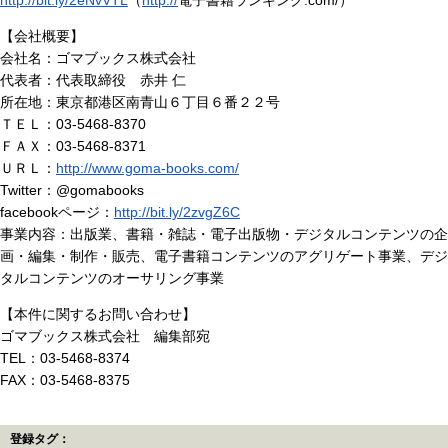
http://bit.ly/2eNvVTL
（
http://
電子書籍ランキング.com/）
【会社概要】
会社名：ゴマブックス株式会社
代表者：代表取締役 赤井 仁
所在地：東京都港区南青山６丁目６番２２号
ＴＥＬ：03-5468-8370
ＦＡＸ：03-5468-8371
ＵＲＬ：
http://www.goma-books.com/
Twitter：@gomabooks
facebookページ：
http://bit.ly/2zvgZ6C
事業内容：出版業、書籍・雑誌・電子出版物・デジタルコンテンツの企
画・編集・制作・販売、電子書籍コンテンツのアグリゲート事業、デジ
タルコンテンツのオーサリング事業
【本件に関するお問い合わせ】
ゴマブックス株式会社 編集部宛
TEL：03-5468-8374
FAX：03-5468-8375
登録タグ：