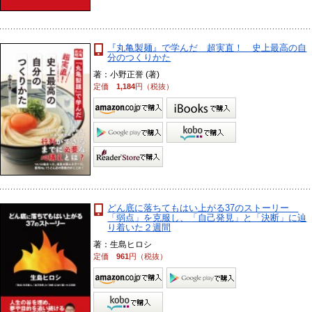
『丸亀製麺』で学んだ 超実直！ 史上最高の自
分のつくりかた
著：小野正誉 (著)
定価
1,184
円（税抜）
どん底に落ちてもはい上がる37のストーリー
「弱点」を克服し、「自己発見」と「決断」に辿
り着いた２週間
著：生島ヒロシ
定価
961
円（税抜）