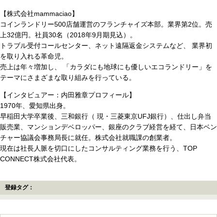
【株式会社mammaciao】
コインランドリー500店舗運営のフランチャイズ本部。業界第2位。売
上32億円。社員30名（2018年9月期見込）。
トラブル受付コールセンター、ネット遠隔返金システムなど、 業界初
を取り入れる革命児。
売上は年々増加し、 「カラダにも地球にも優しいエコランドリー」を
テーマにさまざまな取り組みを行っている。
【インタビュアー：内田雅章プロフィール】
1970年、愛知県出身。
早稲田大学卒業後、三和銀行（ 現・三菱東京UFJ銀行）、仕出し弁当
販売業、マンションデベロッパー、銀座のクラブ経営を経て、日本ベン
チャー協議会事務局長に就任。株式会社就職課の創業者。
現在は社長人脈を切口にしたコンサルティング業務を行う、TOP
CONNECT株式会社代表。
登録タグ：