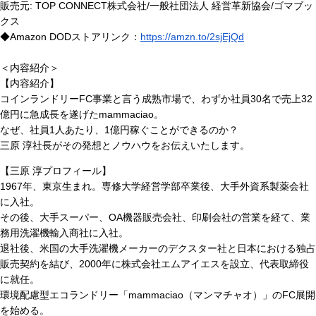
販売元: TOP CONNECT株式会社/一般社団法人 経営革新協会/ゴマブッ
クス
◆Amazon DODストアリンク：
https://amzn.to/2sjEjQd
＜内容紹介＞
【内容紹介】
コインランドリーFC事業と言う成熟市場で、わずか社員30名で売上32
億円に急成長を遂げたmammaciao。
なぜ、社員1人あたり、1億円稼ぐことができるのか？
三原 淳社長がその発想とノウハウをお伝えいたします。
【三原 淳プロフィール】
1967年、東京生まれ。専修大学経営学部卒業後、大手外資系製薬会社
に入社。
その後、大手スーパー、OA機器販売会社、印刷会社の営業を経て、業
務用洗濯機輸入商社に入社。
退社後、米国の大手洗濯機メーカーのデクスター社と日本における独占
販売契約を結び、2000年に株式会社エムアイエスを設立、代表取締役
に就任。
環境配慮型エコランドリー「mammaciao（マンマチャオ）」のFC展開
を始める。