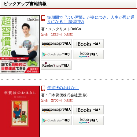
ピックアップ書籍情報
短期間で〝よい習慣〟が身につき、人生が思い通
りになる！ 超習慣術
著：メンタリストDaiGo
定価
1213
円（税抜）
年賀状のおはなし
著：日本郵便株式会社(監修)
定価
2700
円（税抜）