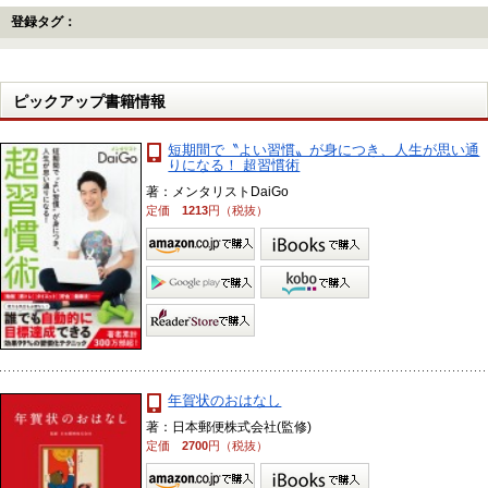
登録タグ：
ピックアップ書籍情報
短期間で〝よい習慣〟が身につき、人生が思い通
りになる！ 超習慣術
著：メンタリストDaiGo
定価
1213
円（税抜）
年賀状のおはなし
著：日本郵便株式会社(監修)
定価
2700
円（税抜）