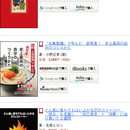
『丸亀製麺』で学んだ 超実直！ 史上最高の自
分のつくりかた
著：小野正誉 (著)
定価
1,184
円（税抜）
どん底に落ちてもはい上がる37のストーリー
「弱点」を克服し、「自己発見」と「決断」に辿
り着いた２週間
著：生島ヒロシ