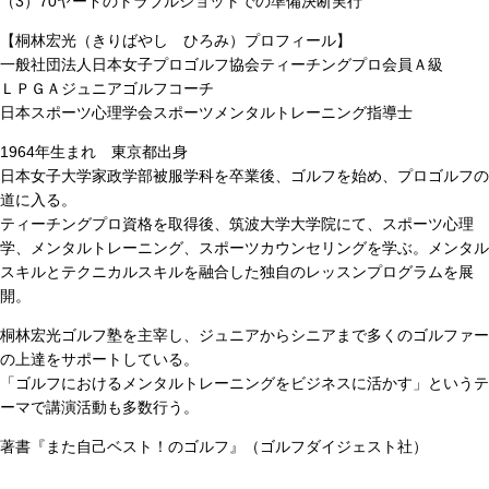
（3）70ヤードのトラブルショットでの準備決断実行
【桐林宏光（きりばやし ひろみ）プロフィール】
一般社団法人日本女子プロゴルフ協会ティーチングプロ会員Ａ級
ＬＰＧＡジュニアゴルフコーチ
日本スポーツ心理学会スポーツメンタルトレーニング指導士
1964年生まれ 東京都出身
日本女子大学家政学部被服学科を卒業後、ゴルフを始め、プロゴルフの
道に入る。
ティーチングプロ資格を取得後、筑波大学大学院にて、スポーツ心理
学、メンタルトレーニング、スポーツカウンセリングを学ぶ。メンタル
スキルとテクニカルスキルを融合した独自のレッスンプログラムを展
開。
桐林宏光ゴルフ塾を主宰し、ジュニアからシニアまで多くのゴルファー
の上達をサポートしている。
「ゴルフにおけるメンタルトレーニングをビジネスに活かす」というテ
ーマで講演活動も多数行う。
著書『また自己ベスト！のゴルフ』（ゴルフダイジェスト社）