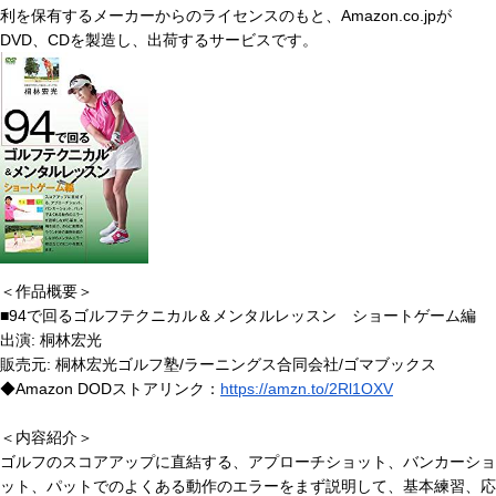
利を保有するメーカーからのライセンスのもと、Amazon.co.jpが
DVD、CDを製造し、出荷するサービスです。
＜作品概要＞
■94で回るゴルフテクニカル＆メンタルレッスン ショートゲーム編
出演: 桐林宏光
販売元: 桐林宏光ゴルフ塾/ラーニングス合同会社/ゴマブックス
◆Amazon DODストアリンク：
https://amzn.to/2Rl1OXV
＜内容紹介＞
ゴルフのスコアアップに直結する、アプローチショット、バンカーショ
ット、パットでのよくある動作のエラーをまず説明して、基本練習、応