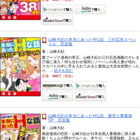
山崎大紀の本当にあったHな話 三行広告スペシ
ャル 完全版
著：山崎大紀
裏フーゾク漫画の帝王、山崎大紀が三行広告掲載のヤレる
穴場に潜入！待ち合わせ場所にノーパンの美人妻が現れ、
スカートの中に手を入れてみると蜜壺は大洪水状態だった
り、 ...
続きを読む
定価
400
円（税抜）
山崎大紀の本当にあったHな話 激安人妻風俗
SP 完全版
著：山崎大紀
風俗漫画の巨匠・山崎大紀が日本全国人妻風俗に潜入体
験！ちょんの間やデルヘル、本サロ、一発屋旅館、立ちん