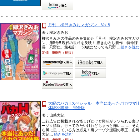
月刊 柳沢きみおマガジン Vol.5
著：柳沢きみお
柳沢きみおの作品のみを集めた「月刊 柳沢きみおマガジ
ン」第5号!! 現代の世相を反映！ 描きおろし新作「特命課
長 只野仁」第4話！ 50歳になっても只野 ...
続きを読む
定価
500
円（税抜）
大紀のバカHスペシャル 本当にあったバカウマH
体験38連発 完全版
著：山崎大紀
三行広告に掲載される怪しげだけど興味がソソられる裏フ
ーゾク情報。行ってみたいけれどちょっと怖い……、そん
な風に思っている方は必見！裏フーゾク漫画の帝王、山崎
大紀 ...
続きを読む
定価
400
円（税抜）