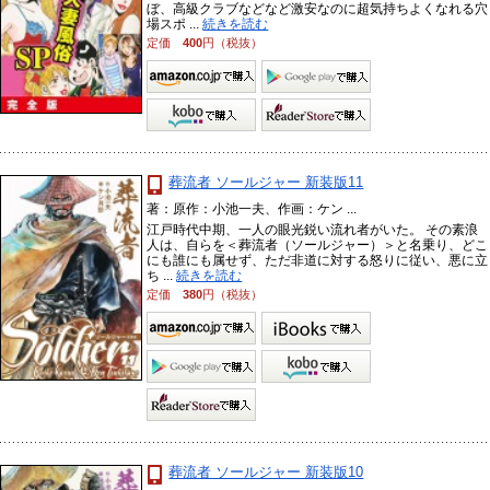
ぼ、高級クラブなどなど激安なのに超気持ちよくなれる穴
場スポ ...
続きを読む
定価
400
円（税抜）
葬流者 ソールジャー 新装版11
著：原作：小池一夫、作画：ケン ...
江戸時代中期、一人の眼光鋭い流れ者がいた。 その素浪
人は、自らを＜葬流者（ソールジャー）＞と名乗り、どこ
にも誰にも属せず、ただ非道に対する怒りに従い、悪に立
ち ...
続きを読む
定価
380
円（税抜）
葬流者 ソールジャー 新装版10