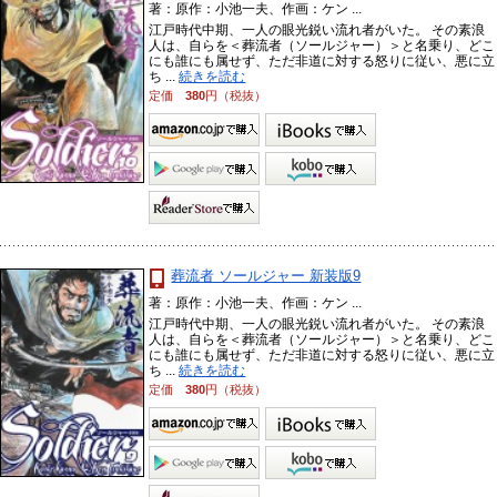
著：原作：小池一夫、作画：ケン ...
江戸時代中期、一人の眼光鋭い流れ者がいた。 その素浪
人は、自らを＜葬流者（ソールジャー）＞と名乗り、どこ
にも誰にも属せず、ただ非道に対する怒りに従い、悪に立
ち ...
続きを読む
定価
380
円（税抜）
葬流者 ソールジャー 新装版9
著：原作：小池一夫、作画：ケン ...
江戸時代中期、一人の眼光鋭い流れ者がいた。 その素浪
人は、自らを＜葬流者（ソールジャー）＞と名乗り、どこ
にも誰にも属せず、ただ非道に対する怒りに従い、悪に立
ち ...
続きを読む
定価
380
円（税抜）