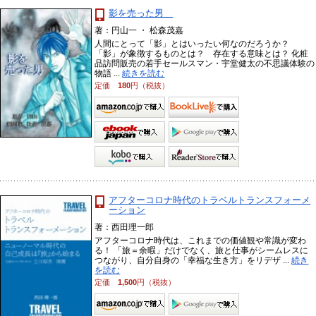
影を売った男
著：円山一 ・ 松森茂嘉
人間にとって「影」とはいったい何なのだろうか？
「影」が象徴するものとは？ 存在する意味とは？ 化粧
品訪問販売の若手セールスマン・宇堂健太の不思議体験の
物語 ...
続きを読む
定価
180
円（税抜）
アフターコロナ時代のトラベルトランスフォーメ
ーション
著：西田理一郎
アフターコロナ時代は、これまでの価値観や常識が変わ
る！ 「旅＝余暇」だけでなく、旅と仕事がシームレスに
つながり、自分自身の「幸福な生き方」をリデザ ...
続き
を読む
定価
1,500
円（税抜）