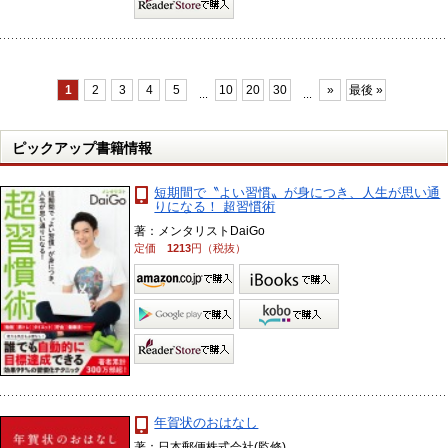
1
2
3
4
5
10
20
30
»
最後 »
...
...
ピックアップ書籍情報
短期間で〝よい習慣〟が身につき、人生が思い通
りになる！ 超習慣術
著：メンタリストDaiGo
定価
1213
円（税抜）
年賀状のおはなし
著：日本郵便株式会社(監修)