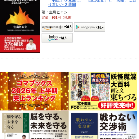
「弱点」を克服し、「自己発見」と「決断」に辿
り着いた２週間
著：生島ヒロシ
定価
961
円（税抜）