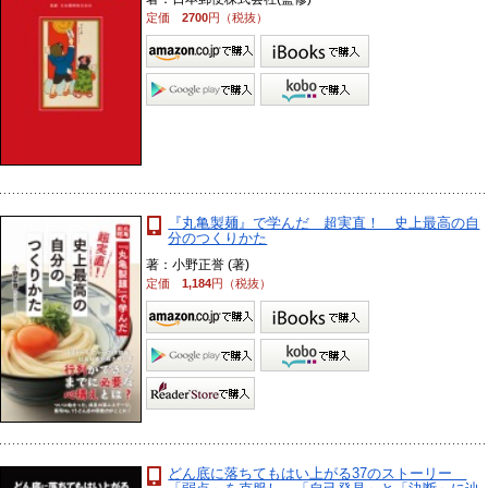
定価
2700
円（税抜）
『丸亀製麺』で学んだ 超実直！ 史上最高の自
分のつくりかた
著：小野正誉 (著)
定価
1,184
円（税抜）
どん底に落ちてもはい上がる37のストーリー