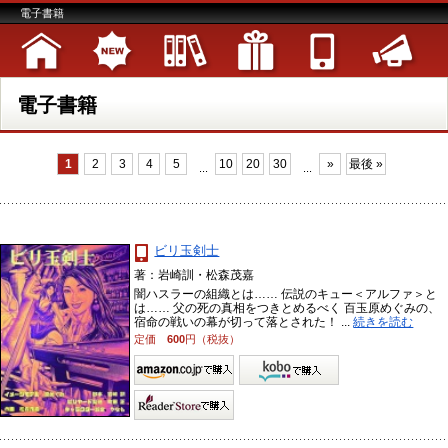
電子書籍
電子書籍
1
2
3
4
5
10
20
30
»
最後 »
...
...
ビリ玉剣士
著：岩崎訓・松森茂嘉
闇ハスラーの組織とは…… 伝説のキュー＜アルファ＞と
は…… 父の死の真相をつきとめるべく 百玉原めぐみの、
宿命の戦いの幕が切って落とされた！ ...
続きを読む
定価
600
円（税抜）