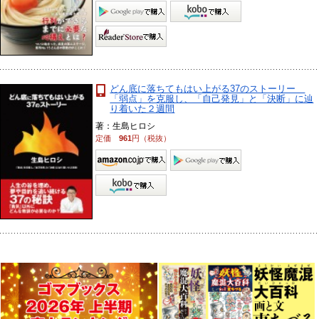
どん底に落ちてもはい上がる37のストーリー
「弱点」を克服し、「自己発見」と「決断」に辿
り着いた２週間
著：生島ヒロシ
定価
961
円（税抜）