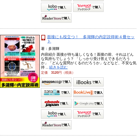
面接にも役立つ！ 多湖輝の内定説得術４冊セッ
ト
著：多湖輝
内容紹介 面接が待ち遠しくなる！面接の前、それはどん
な気持ちでしょう？ 「しっかり受け答えできるだろう
か」「どんな質問がくるのだろうか」などなど、不安な気
持 ...
続きを読む
定価
3120
円（税抜）