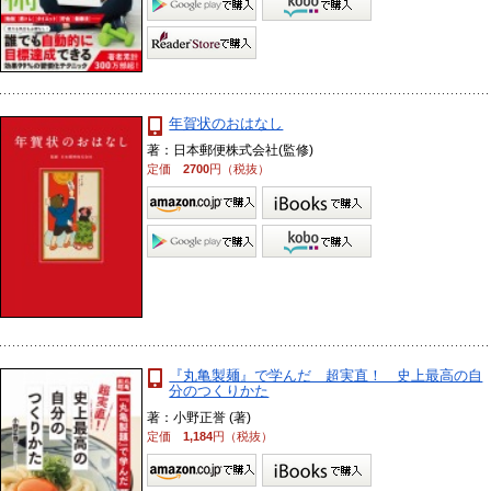
年賀状のおはなし
著：日本郵便株式会社(監修)
定価
2700
円（税抜）
『丸亀製麺』で学んだ 超実直！ 史上最高の自
分のつくりかた
著：小野正誉 (著)
定価
1,184
円（税抜）