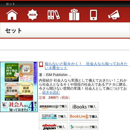
セット
セット
知らないと恥をかく！ 社会人なら知っておきた
い４冊セット
著：ISM Publishin ...
内容紹介 社会人なら常識として備えておきたい！これか
ら社会人となるキミや現役の社会人であるアナタに贈る、
今さら聞けない世間の常識！ 社会人として身につけてお
...
続きを読む
定価
2400
円（税抜）