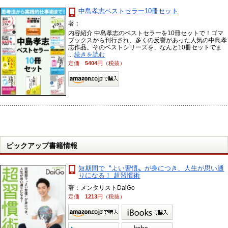
中島孝志ベストセラー10冊セット
著：
内容紹介 中島孝志のベストセラーを10冊セットで！ゴマ
ブックスから刊行され、多くの反響があった人気の中島孝
志作品。そのベストシリーズを、なんと10冊セットでま
...
続きを読む
定価
5404
円（税抜）
ピックアップ書籍情報
短期間で〝よい習慣〟が身につき、人生が思い通
りになる！ 超習慣術
著：メンタリストDaiGo
定価
1213
円（税抜）