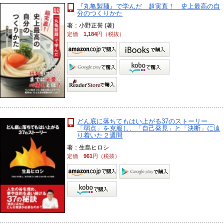
『丸亀製麺』で学んだ 超実直！ 史上最高の自
分のつくりかた
著：小野正誉 (著)
定価
1,184
円（税抜）
どん底に落ちてもはい上がる37のストーリー
「弱点」を克服し、「自己発見」と「決断」に辿
り着いた２週間
著：生島ヒロシ
定価
961
円（税抜）