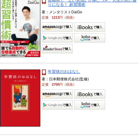
短期間で〝よい習慣〟が身につき、人生が思い通
りになる！ 超習慣術
著：メンタリストDaiGo
定価
1213
円（税抜）
年賀状のおはなし
著：日本郵便株式会社(監修)
定価
2700
円（税抜）