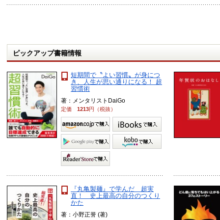
ピックアップ書籍情報
短期間で〝よい習慣〟が身につ
き、人生が思い通りになる！ 超
習慣術
著：メンタリストDaiGo
定価
1213
円（税抜）
『丸亀製麺』で学んだ 超実
直！ 史上最高の自分のつくり
かた
著：小野正誉 (著)