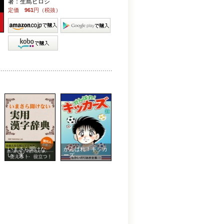
著：生島ヒロシ
定価
961
円（税抜）
いまさら聞けな
がんばれ！キッカ
い 実 ...
ーズ ...