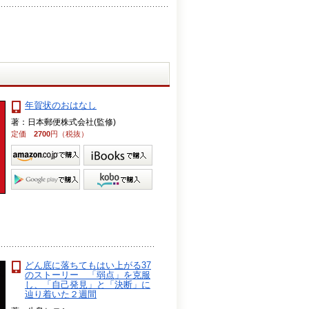
年賀状のおはなし
著：日本郵便株式会社(監修)
定価
2700
円（税抜）
どん底に落ちてもはい上がる37
のストーリー 「弱点」を克服
し、「自己発見」と「決断」に
辿り着いた２週間