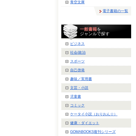
青空文庫
電子書籍の一覧
一般書籍
を
ジャンルで探す
ビジネス
社会/政治
スポーツ
自己啓発
趣味／実用書
文芸・小説
児童書
コミック
ケータイ小説（おりおん☆）
健康・ダイエット
GOMABOOKS復刊シリーズ