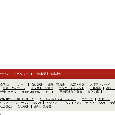
プライバシーポリシー
一般事業主行動計画
会/政治
スポーツ
自己啓発
趣味／実用書
文芸・小説
大活字シリーズ
健康・ダイエット
イラスト・写真集
エンターテイメント
一般教養
教育・
S復刊シリーズ
kindle unlimited
セット
国会図書館所蔵書
青空文庫
GOMABOOKS復刊シリーズ
ケータイ小説（おりおん☆）
コミック
スポーツ
ディスク・オン・デマンド(DOD)
ビジネス
プリント・オン・デマンド(POD)
健
社会/政治
自己啓発
趣味／実用書
d.