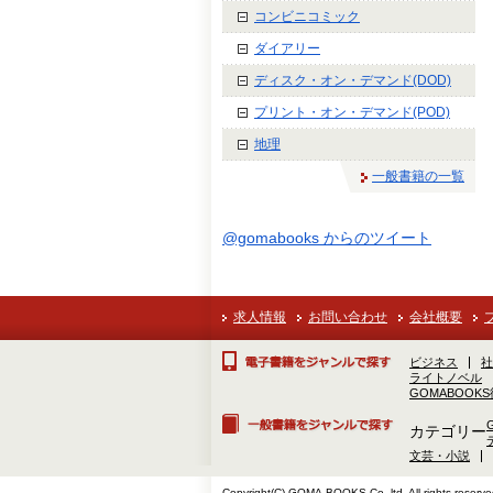
コンビニコミック
ダイアリー
ディスク・オン・デマンド(DOD)
プリント・オン・デマンド(POD)
地理
一般書籍の一覧
@gomabooks からのツイート
求人情報
お問い合わせ
会社概要
ビジネス
社
ライトノベル
GOMABOOK
カテゴリー
文芸・小説
Copyright(C) GOMA-BOOKS Co.,ltd. All rights reserve