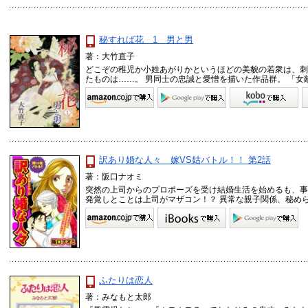
秘すれば花 1 男と男
著：大竹直子
どこぞの稚児か小姓あがりかというほどの美貌の若衆は、刺
たものは……。 男同士の忠誠と愛憎を描いた作品群。 「女敵～
訳あり婚な人々 嫁VS姑バトル！！ 第2話
著：阪口ナオミ
突然の上司からのプロポーズを受け結婚生活を始めるも、事
発覚しとことは上司がマザコン！？ 異常な親子関係、秘められた
ふたりは恋人
著：みなもと太郎