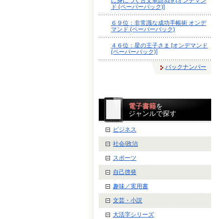
に身につく古文単語329 [オンデマン
ド (ペーパーバック)]
６９位：非常識な成功手帳術 オンデ
マンド (ペーパーバック)
４６位：星の王子さま [オンデマンド
(ペーパーバック)]
バックナンバー
電子書籍
を
ジャンルで探す
ビジネス
社会/政治
スポーツ
自己啓発
趣味／実用書
文芸・小説
大活字シリーズ