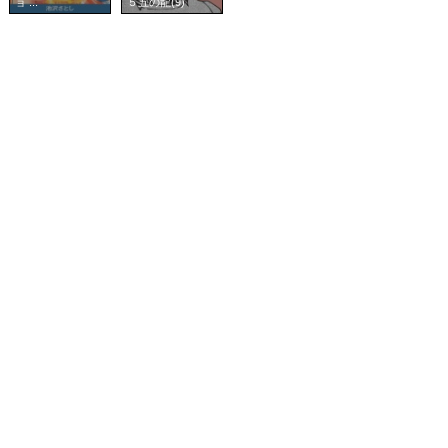
ョ ...
５五の龍(9)