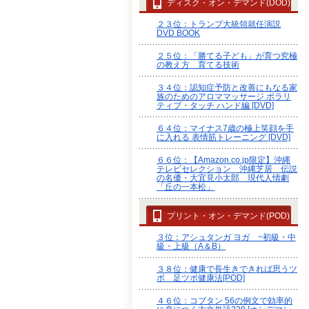
ディスク・オン・デマンド(DOD)
２３位：トランプ大統領就任演説
DVD BOOK
２５位：「勝てる子ども」が育つ究極
の教え方 育てる技術
３４位：認知症予防と改善にもなる家
族のためのアロママッサージ ポラリ
ティブ・タッチ ハンド編 [DVD]
６４位：マイナス7歳の極上笑顔を手
に入れる 表情筋トレーニング [DVD]
６６位：【Amazon.co.jp限定】沖縄
テレビセレクション 沖縄芝居 伝説
の名優・大宜見小太郎 現代人情劇
「丘の一本松」
プリント・オン・デマンド(POD)
３位：アシュタンガ ヨガ ~初級・中
級・上級（A＆B）
３８位：健康で長生きできれば思うツ
ボ 足ツボ健康法[POD]
４６位：コブタン 56の例文で効率的