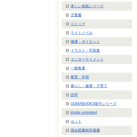
美しい表紙シリーズ
児童書
コミック
ライトノベル
健康・ダイエット
イラスト・写真集
エンターテイメント
一般教養
教育・学習
暮らし・健康・子育て
語学
GOMABOOKS復刊シリーズ
kindle unlimited
セット
国会図書館所蔵書