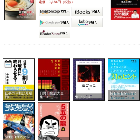
定価
1,184
円（税抜）
仕事の９割は月曜
日野日出志大全
何もかもがうまく
日に ...
集 1
鬼ごっこ4
いか ...
SPEEDコネクシ