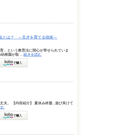
法とは？ ～天才を育てる技術～
育」という教育法に関心が寄せられていま
稚園が取 ...
続きを読む
。 【内容紹介】 夏休み終盤...遊び呆けて
読む