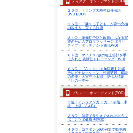
ディスク・オン・デマンド(DOD)
２３位：トランプ大統領就任演説
DVD BOOK
２５位：「勝てる子ども」が育つ究極
の教え方 育てる技術
３４位：認知症予防と改善にもなる家
族のためのアロママッサージ ポラリ
ティブ・タッチ ハンド編 [DVD]
６４位：マイナス7歳の極上笑顔を手
に入れる 表情筋トレーニング [DVD]
６６位：【Amazon.co.jp限定】沖縄
テレビセレクション 沖縄芝居 伝説
の名優・大宜見小太郎 現代人情劇
「丘の一本松」
プリント・オン・デマンド(POD)
３位：アシュタンガ ヨガ ~初級・中
級・上級（A＆B）
３８位：健康で長生きできれば思うツ
ボ 足ツボ健康法[POD]
４６位：コブタン 56の例文で効率的