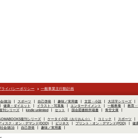
プライバシーポリシー
一般事業主行動計画
会/政治
スポーツ
自己啓発
趣味／実用書
文芸・小説
大活字シリーズ
健康・ダイエット
イラスト・写真集
エンターテイメント
一般教養
教育・
S復刊シリーズ
kindle unlimited
セット
国会図書館所蔵書
青空文庫
GOMABOOKS復刊シリーズ
ケータイ小説（おりおん☆）
コミック
スポーツ
ディスク・オン・デマンド(DOD)
ビジネス
プリント・オン・デマンド(POD)
健
社会/政治
自己啓発
趣味／実用書
d.