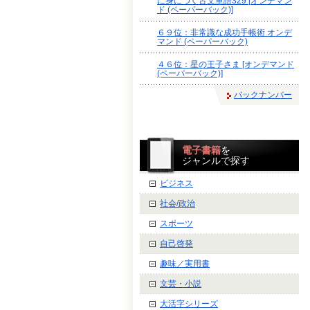
に身につく古文単語329 [オンデマン
ド (ペーパーバック)]
６９位：非常識な成功手帳術 オンデ
マンド (ペーパーバック)
４６位：星の王子さま [オンデマンド
(ペーパーバック)]
バックナンバー
電子書籍
を
ジャンルで探す
ビジネス
社会/政治
スポーツ
自己啓発
趣味／実用書
文芸・小説
大活字シリーズ