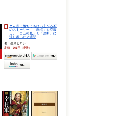
どん底に落ちてもはい上がる37
のストーリー 「弱点」を克服
し、「自己発見」と「決断」に
辿り着いた２週間
著：生島ヒロシ
定価
961
円（税抜）