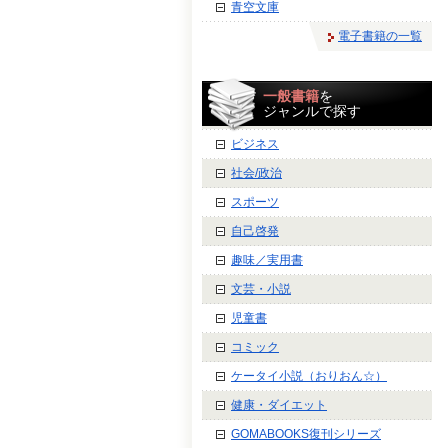
青空文庫
電子書籍の一覧
一般書籍
を
ジャンルで探す
ビジネス
社会/政治
スポーツ
自己啓発
趣味／実用書
文芸・小説
児童書
コミック
ケータイ小説（おりおん☆）
健康・ダイエット
GOMABOOKS復刊シリーズ