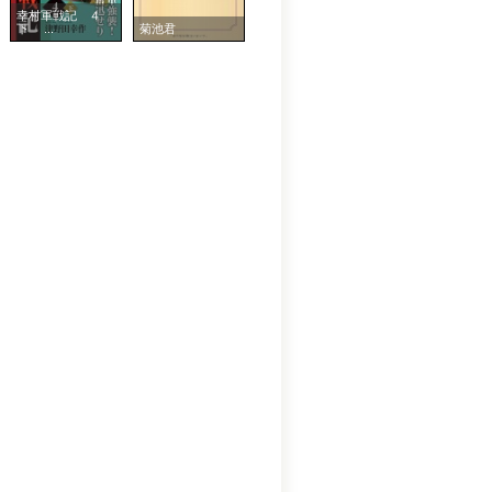
幸村軍戦記 ４
下 ...
菊池君