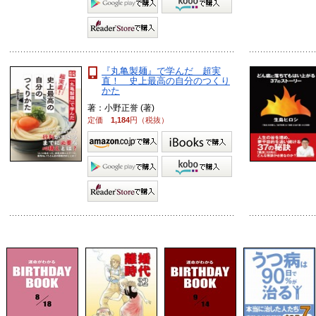
『丸亀製麺』で学んだ 超実
直！ 史上最高の自分のつくり
かた
著：小野正誉 (著)
定価
1,184
円（税抜）