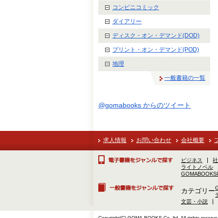
コンビニコミック
ダイアリー
ディスク・オン・デマンド(DOD)
プリント・オン・デマンド(POD)
地理
一般書籍の一覧
@gomabooks からのツイート
求人情報
お問い合わせ
会社概要
ビジネス
社
ライトノベル
GOMABOOK
カテゴリー
文芸・小説
Copyright(C) GOMA-BOOKS Co.,ltd. All rights reserve