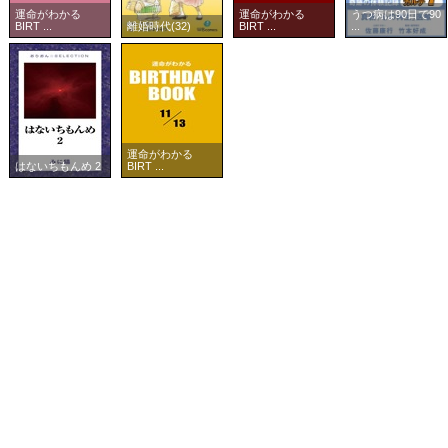
運命がわかる
運命がわかる
うつ病は90日で90
BIRT ...
離婚時代(32)
BIRT ...
...
運命がわかる
はないちもんめ 2
BIRT ...