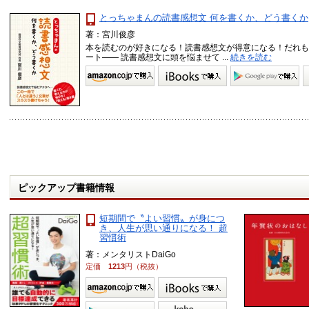
とっちゃまんの読書感想文 何を書くか、どう書くか
著：宮川俊彦
本を読むのが好きになる！読書感想文が得意になる！だれも
ート―― 読書感想文に頭を悩ませて ...
続きを読む
ピックアップ書籍情報
短期間で〝よい習慣〟が身につ
き、人生が思い通りになる！ 超
習慣術
著：メンタリストDaiGo
定価
1213
円（税抜）