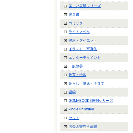
美しい表紙シリーズ
児童書
コミック
ライトノベル
健康・ダイエット
イラスト・写真集
エンターテイメント
一般教養
教育・学習
暮らし・健康・子育て
語学
GOMABOOKS復刊シリーズ
kindle unlimited
セット
国会図書館所蔵書