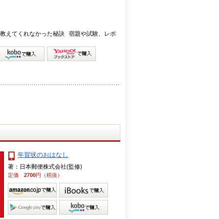
教えてくれなかった秘訣 宿題や試験、レポ
年賀状のおはなし
著：日本郵便株式会社(監修)
定価
2700
円（税抜）