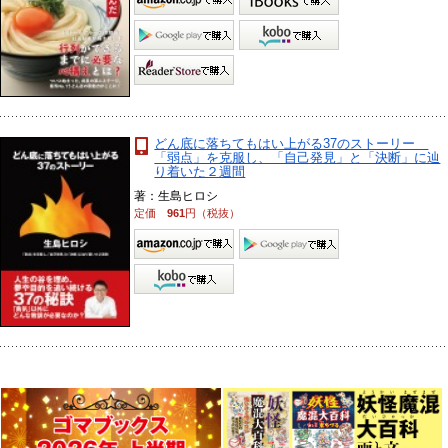
どん底に落ちてもはい上がる37のストーリー
「弱点」を克服し、「自己発見」と「決断」に辿
り着いた２週間
著：生島ヒロシ
定価
961
円（税抜）