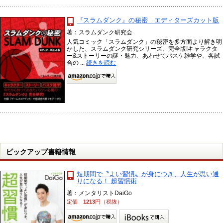
『スラムダンク』の秘密 エディターズカット版
著：スラムダンク研究会
人気コミック「スラムダンク」の秘密を多方面より解き明
かした、スラムダンク研究シリーズ、完全版!キャラクタ
ー&ストーリーの謎・魅力、あわせてバスケ雑学や、各試
合の ...
続きを読む
ピックアップ書籍情報
短期間で〝よい習慣〟が身につき、人生が思い通
りになる！ 超習慣術
著：メンタリストDaiGo
定価
1213
円（税抜）