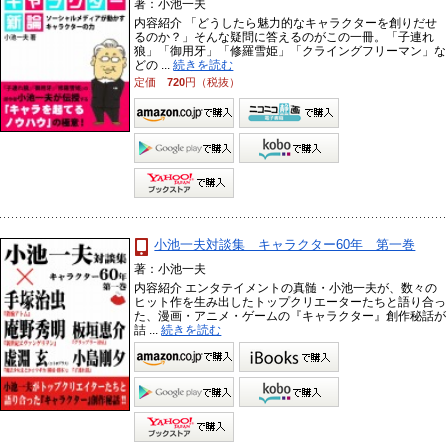
著：小池一夫
内容紹介 「どうしたら魅力的なキャラクターを創りだせ
るのか？」そんな疑問に答えるのがこの一冊。「子連れ
狼」「御用牙」「修羅雪姫」「クライングフリーマン」な
どの ...
続きを読む
定価
720
円（税抜）
小池一夫対談集 キャラクター60年 第一巻
著：小池一夫
内容紹介 エンタテイメントの真髄・小池一夫が、数々の
ヒット作を生み出したトップクリエーターたちと語り合っ
た、漫画・アニメ・ゲームの『キャラクター』創作秘話が
詰 ...
続きを読む