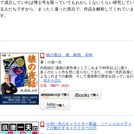
て成立していれば博士号を取っていてもおかしくないくらい研究してい
る人たちですから、まったく違った視点で、作品を解析してくれていま
す。
狼の夜話 俺、劇画、40年
著：小池一夫
内容紹介 漫画の原作者としてこれまで40年以上に渡り、
多くのヒット作を世に送り出してきた、小池一夫氏自身に
よるこれまでの劇画、そして漫画界の歴史を語っているの
...
続きを読む
定価
780
円（税抜）
小池一夫のキャラクター新論 ソーシャルメディ
アが動かすキャラクターの力