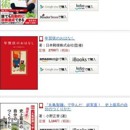
年賀状のおはなし
著：日本郵便株式会社(監修)
定価
2700
円（税抜）
『丸亀製麺』で学んだ 超実直！ 史上最高の自
分のつくりかた
著：小野正誉 (著)
定価
1,184
円（税抜）