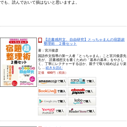
でも、読んでおいて損はないと思いますよ。
【読書感想文、自由研究】とっちゃまんの宿題超
整理術 ２冊セット
著：宮川俊彦
国語作文指導の第一人者「とっちゃまん」こと宮川俊彦先
生が、 読書感想文を書くための「基本の基本」をやさし
く、丁寧にレクチャーするほか、親子で取り組めばより楽
し ...
続きを読む
定価
600
円（税抜）