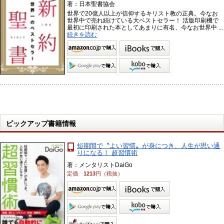
著：日本聖書協会
世界で20億人以上が信仰するキリスト教の正典。今なお
世界中で売れ続けている大ベストセラー！ 活版印刷機で
最初に印刷された本としてあまりに有名、今なお世界中 ...
続きを読む
ピックアップ書籍情報
短期間で〝よい習慣〟が身につき、人生が思い通
りになる！ 超習慣術
著：メンタリストDaiGo
定価
1213
円（税抜）