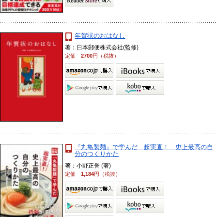
年賀状のおはなし
著：日本郵便株式会社(監修)
定価
2700
円（税抜）
『丸亀製麺』で学んだ 超実直！ 史上最高の自
分のつくりかた
著：小野正誉 (著)
定価
1,184
円（税抜）