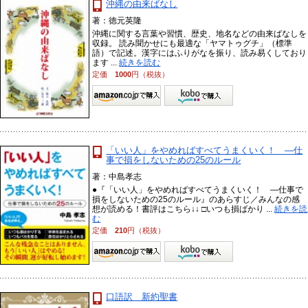
沖縄の由来ばなし
著：徳元英隆
沖縄に関する言葉や習慣、歴史、地名などの由来ばなしを
収録。 読み聞かせにも最適な「ヤマトゥグチ」（標準
語）で記述。漢字にはふりがなを振り、読み易くしており
ます ...
続きを読む
定価
1000
円（税抜）
「いい人」をやめればすべてうまくいく！ ―仕
事で損をしないための25のルール
著：中島孝志
●『「いい人」をやめればすべてうまくいく！ ―仕事で
損をしないための25のルール』のあらすじ／みんなの感
想が読める！書評はこちら↓↓ □いつも損ばかり ...
続きを読
む
定価
210
円（税抜）
口語訳 新約聖書