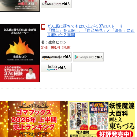
どん底に落ちてもはい上がる37のストーリー
「弱点」を克服し、「自己発見」と「決断」に辿
り着いた２週間
著：生島ヒロシ
定価
961
円（税抜）