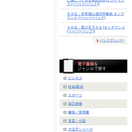
に身につく古文単語329 [オンデマン
ド (ペーパーバック)]
６９位：非常識な成功手帳術 オンデ
マンド (ペーパーバック)
４６位：星の王子さま [オンデマンド
(ペーパーバック)]
バックナンバー
電子書籍
を
ジャンルで探す
ビジネス
社会/政治
スポーツ
自己啓発
趣味／実用書
文芸・小説
大活字シリーズ