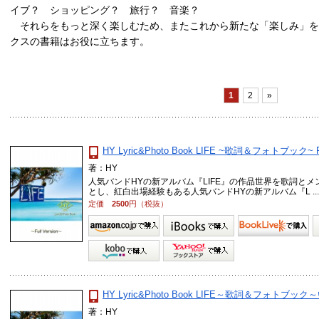
イブ？ ショッピング？ 旅行？ 音楽？
それらをもっと深く楽しむため、またこれから新たな「楽しみ」を
クスの書籍はお役に立ちます。
1
2
»
HY Lyric&Photo Book LIFE ~歌詞＆フォトブック~ Ful
著：HY
人気バンドHYの新アルバム『LIFE』の作品世界を歌詞と
とし、紅白出場経験もある人気バンドHYの新アルバム『L ..
定価
2500
円（税抜）
HY Lyric&Photo Book LIFE～歌詞＆フォト
著：HY