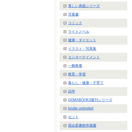
美しい表紙シリーズ
児童書
コミック
ライトノベル
健康・ダイエット
イラスト・写真集
エンターテイメント
一般教養
教育・学習
暮らし・健康・子育て
語学
GOMABOOKS復刊シリーズ
kindle unlimited
セット
国会図書館所蔵書