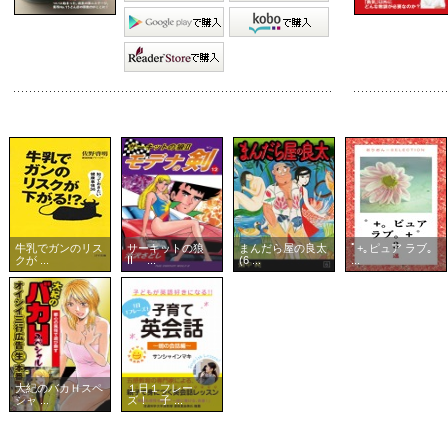
牛乳でガンのリス
サーキットの狼
まんだら屋の良太
ﾟ+｡ピュア ラブ｡
クが ...
II ...
(6 ...
...
大紀のバカＨスペ
１日１フレー
シャ ...
ズ！ 子 ...