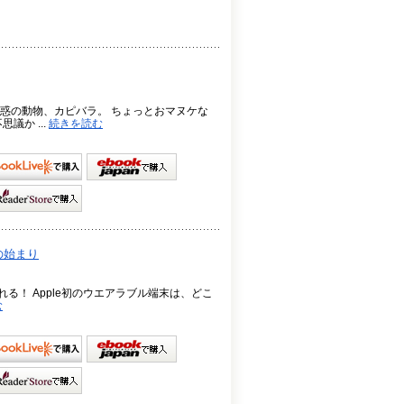
惑の動物、カピバラ。 ちょっとおマヌケな
か ...
続きを読む
の始まり
売される！ Apple初のウエアラブル端末は、どこ
む