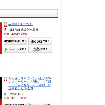
年賀状のおはなし
著：日本郵便株式会社(監修)
定価
2700
円（税抜）
どん底に落ちてもはい上がる37
のストーリー 「弱点」を克服
し、「自己発見」と「決断」に
辿り着いた２週間
著：生島ヒロシ
定価
961
円（税抜）