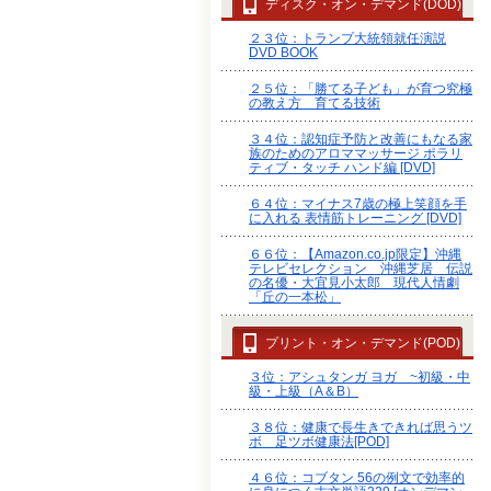
ディスク・オン・デマンド(DOD)
２３位：トランプ大統領就任演説
DVD BOOK
２５位：「勝てる子ども」が育つ究極
の教え方 育てる技術
３４位：認知症予防と改善にもなる家
族のためのアロママッサージ ポラリ
ティブ・タッチ ハンド編 [DVD]
６４位：マイナス7歳の極上笑顔を手
に入れる 表情筋トレーニング [DVD]
６６位：【Amazon.co.jp限定】沖縄
テレビセレクション 沖縄芝居 伝説
の名優・大宜見小太郎 現代人情劇
「丘の一本松」
プリント・オン・デマンド(POD)
３位：アシュタンガ ヨガ ~初級・中
級・上級（A＆B）
３８位：健康で長生きできれば思うツ
ボ 足ツボ健康法[POD]
４６位：コブタン 56の例文で効率的