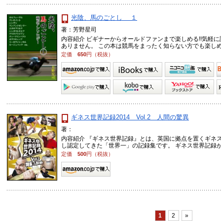
光陰、馬のごとし １
著：芳野星司
内容紹介 ビギナーからオールドファンまで楽しめる!!気軽
ありません。 この本は競馬をまったく知らない方でも楽しめま 
定価
650
円（税抜）
ギネス世界記録2014 Vol.2 人間の驚異
著：
内容紹介 『ギネス世界記録』とは、英国に拠点を置くギネス
し認定してきた「世界一」の記録集です。 ギネス世界記録が謳 
定価
500
円（税抜）
1
2
»