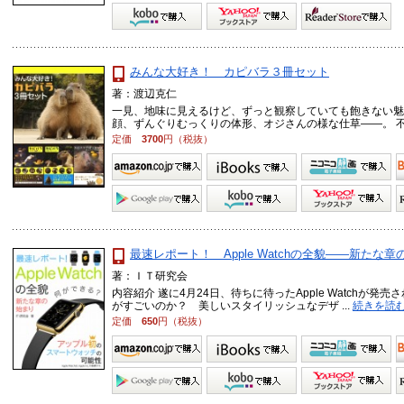
みんな大好き！ カピバラ３冊セット
著：渡辺克仁
一見、地味に見えるけど、ずっと観察していても飽きない魅
顔、ずんぐりむっくりの体形、オジさんの様な仕草――。 不思議
定価
3700
円（税抜）
最速レポート！ Apple Watchの全貌――新たな章
著：ＩＴ研究会
内容紹介 遂に4月24日、待ちに待ったApple Watchが発
がすごいのか？ 美しいスタイリッシュなデザ ...
続きを読
定価
650
円（税抜）