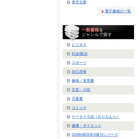
青空文庫
電子書籍の一覧
一般書籍
を
ジャンルで探す
ビジネス
社会/政治
スポーツ
自己啓発
趣味／実用書
文芸・小説
児童書
コミック
ケータイ小説（おりおん☆）
健康・ダイエット
GOMABOOKS復刊シリーズ