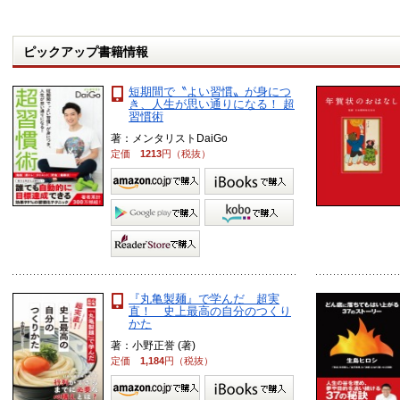
ピックアップ書籍情報
短期間で〝よい習慣〟が身につ
き、人生が思い通りになる！ 超
習慣術
著：メンタリストDaiGo
定価
1213
円（税抜）
『丸亀製麺』で学んだ 超実
直！ 史上最高の自分のつくり
かた
著：小野正誉 (著)
定価
1,184
円（税抜）