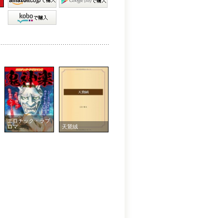
エロチック・ラブ
ロマ ...
天鵞絨