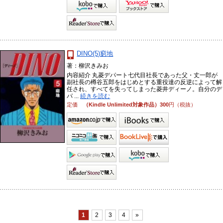
DINO(5)窮地
著：柳沢きみお
内容紹介 丸菱デパート七代目社長であった父・丈一郎が
副社長の樽谷五郎をはじめとする重役達の反逆によって解
任され、すべてを失ってしまった菱井ディーノ。自分のデ
パ ...
続きを読む
定価
（Kindle Unlimited対象作品）300
円（税抜）
1
2
3
4
»