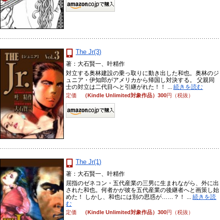
The Jr(3)
著：大石賢一、叶精作
対立する奥林建設の乗っ取りに動き出した和也。奥林のジ
ュニア・伊知郎がアメリカから帰国し対決する。 父親同
士の対立は二代目へと引継がれた！！ ...
続きを読む
定価
（Kindle Unlimited対象作品）300
円（税抜）
The Jr(1)
著：大石賢一、叶精作
屈指のゼネコン・五代産業の三男に生まれながら、外に出
された和也。何者かが彼を五代産業の後継者へと画策し始
めた！ しかし、和也には別の思惑が……？！ ...
続きを読
む
定価
（Kindle Unlimited対象作品）300
円（税抜）