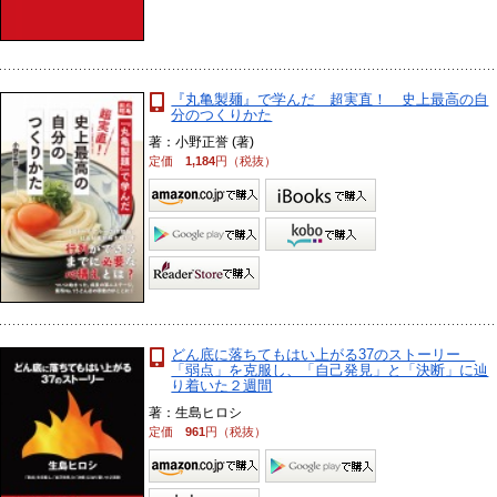
『丸亀製麺』で学んだ 超実直！ 史上最高の自
分のつくりかた
著：小野正誉 (著)
定価
1,184
円（税抜）
どん底に落ちてもはい上がる37のストーリー
「弱点」を克服し、「自己発見」と「決断」に辿
り着いた２週間
著：生島ヒロシ
定価
961
円（税抜）