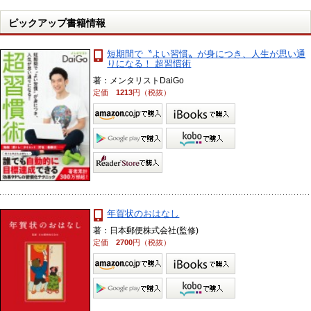
ピックアップ書籍情報
短期間で〝よい習慣〟が身につき、人生が思い通
りになる！ 超習慣術
著：メンタリストDaiGo
定価
1213
円（税抜）
年賀状のおはなし
著：日本郵便株式会社(監修)
定価
2700
円（税抜）