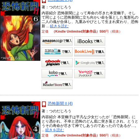
著：つのだじろう
内容紹介 恐怖新聞によって寿命の尽きた本堂幽子。そし
て同じように恐怖新聞に立ち向かい命を落とした鬼形礼の
二人の魂が合体し、九重みやびとして生まれ変わり、恐怖
新 ...
続きを読む
定価
（Kindle Unlimited対象作品）550
円（税抜）
恐怖新聞Ⅱ(4)
著：つのだじろう
内容紹介 本堂幽子は平凡な少女だったが「恐怖新聞」に
とり憑かれ、不幸と恐怖のどん底に突き落とされ、とうと
うその寿命が尽きて神でしあうのであったのであるが…。
...
続きを読む
定価
（Kindle Unlimited対象作品）550
円（税抜）