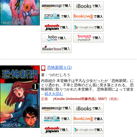
恐怖新聞Ⅱ(1)
著：つのだじろう
内容紹介 本堂幽子は平凡な少女だったが「恐怖新聞」に
とり憑かれ、不幸と恐怖のどん底に突き落とされる。 恐
怖新聞に取りつかれた本堂幽子。 恐怖新聞によって彼女
...
続きを読む
定価
（Kindle Unlimited対象作品）550
円（税抜）