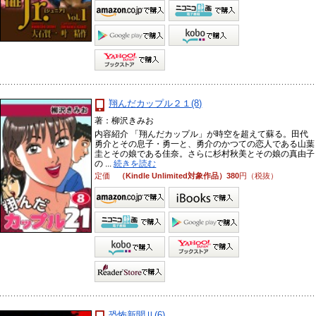
翔んだカップル２１(8)
著：柳沢きみお
内容紹介 「翔んだカップル」が時空を超えて蘇る。田代
勇介とその息子・勇一と、勇介のかつての恋人である山葉
圭とその娘である佳奈。さらに杉村秋美とその娘の真由子
の ...
続きを読む
定価
（Kindle Unlimited対象作品）380
円（税抜）
恐怖新聞Ⅱ(6)