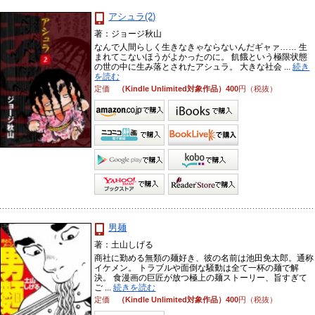
アシュラ(2)
著：ジョージ秋山
なんで人間らしく生きなきゃならないんだギャァ…… 生
まれてこないほうがよかったのに。 飢餓という極限状態
の世の中に生み落とされたアシュラ。 大きな社会 ...
続き
を読む
定価
（Kindle Unlimited対象作品）400
円（税抜）
男麺
著：土山しげる
商社に勤める無類の麺好き、彼の名前は池田免太郎。通称
イケメン。 トラブルや面倒な騒動は全て一杯の麺で解
決。 食漫画の巨匠が放つ極上の麺ストーリー、旨すぎて
ご ...
続きを読む
定価
（Kindle Unlimited対象作品）400
円（税抜）