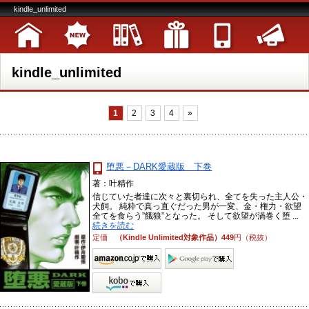
kindle_unlimited
kindle_unlimited
1
2
3
4
»
堕悪－DARK愛蔵版 下巻
著：叶精作
信じていた者達に次々と裏切られ、全てを失った主人公・
犬飼。 純粋で真っ直ぐだった男が一変、金・権力・欲望
全てを食らう”餓狼”となった。 そして欲望が渦巻く堕 ...
続きを読む
定価
（Kindle Unlimited対象作品）449
円（税抜）