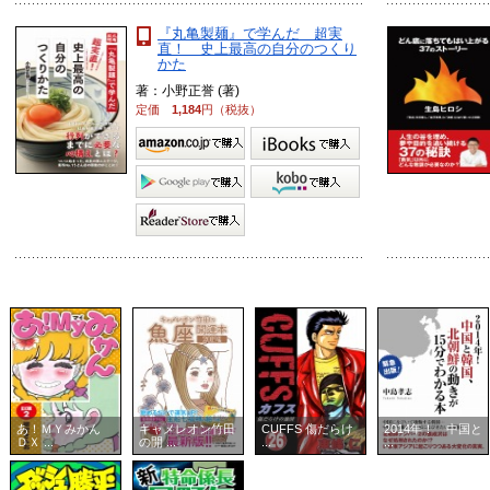
『丸亀製麺』で学んだ 超実
直！ 史上最高の自分のつくり
かた
著：小野正誉 (著)
定価
1,184
円（税抜）
あ！ＭＹみかん
キャメレオン竹田
CUFFS 傷だらけ
2014年！ 中国と
ＤＸ ...
の開 ...
...
...