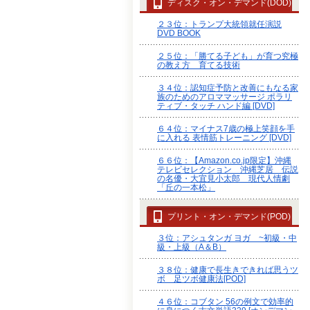
ディスク・オン・デマンド(DOD)
２３位：トランプ大統領就任演説
DVD BOOK
２５位：「勝てる子ども」が育つ究極
の教え方 育てる技術
３４位：認知症予防と改善にもなる家
族のためのアロママッサージ ポラリ
ティブ・タッチ ハンド編 [DVD]
６４位：マイナス7歳の極上笑顔を手
に入れる 表情筋トレーニング [DVD]
６６位：【Amazon.co.jp限定】沖縄
テレビセレクション 沖縄芝居 伝説
の名優・大宜見小太郎 現代人情劇
「丘の一本松」
プリント・オン・デマンド(POD)
３位：アシュタンガ ヨガ ~初級・中
級・上級（A＆B）
３８位：健康で長生きできれば思うツ
ボ 足ツボ健康法[POD]
４６位：コブタン 56の例文で効率的