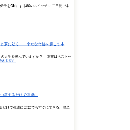
 ～遺伝子をONにする80のスイッチ～ 二日間で本
恋とお金と夢に効く！ 幸せな奇跡を起こす本
りの人生を歩んでいますか？」 本書はベストセ
続きを読む
日ひとつ変えるだけで強運に
つ変えるだけで強運に 誰にでもすぐにできる、簡単