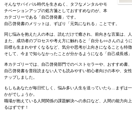
そんなサバイバル時代を生きぬく、タフなメンタルやモ
チベーションアップの処方箋としておすすめなのが、本
カテゴリーである「自己啓発書」です。
自己啓発書のメリットは、ずばり「元気になれる」ことです。
同じ悩みを抱えた人の本は、読むだけで癒され、前向きな言葉は、
また、成功者のプロセスや考え方に触れると「自分も○○さんのよう
目標も生まれやすくなるなど、気分や思考が上向きになることも特徴
そして、今まで知らなかったことが分かるようになる「自己成長感」
本カテゴリーでは、自己啓発部門でのベストセラーや、おすすめ書、
自己啓発書を普段読まない人でも読みやすい初心者向けの本や、女性
ナップしました。
もしもあなたが毎日忙しく、悩み多い人生を送っていたら…まずは一
かがでしょうか。
職場が抱えている人間関係の課題解決への糸口など、人間の能力向上
るはずです！