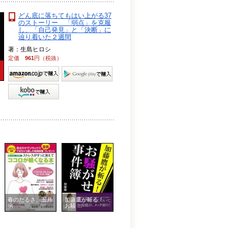
どん底に落ちてもはい上がる37
のストーリー 「弱点」を克服
し、「自己発見」と「決断」に
辿り着いた２週間
著：生島ヒロシ
定価
961
円（税抜）
春のだるさ、五月
加藤鷹が斬る！
病… ...
お騒 ...