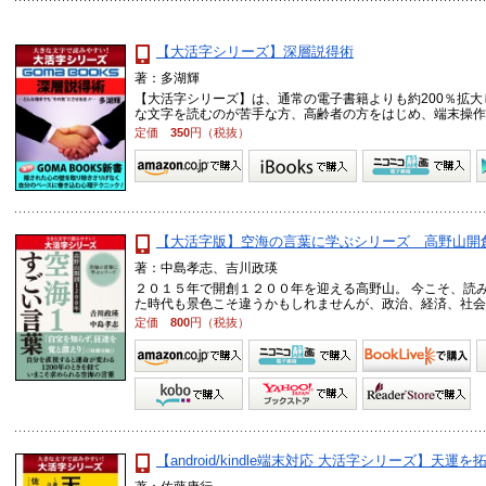
【大活字シリーズ】深層説得術
著：多湖輝
【大活字シリーズ】は、通常の電子書籍よりも約200％拡
な文字を読むのが苦手な方、高齢者の方をはじめ、端末操作が苦
定価
350
円（税抜）
【大活字版】空海の言葉に学ぶシリーズ 高野山開
著：中島孝志、吉川政瑛
２０１５年で開創１２００年を迎える高野山。 今こそ、読
た時代も景色こそ違うかもしれませんが、政治、経済、社会 .
定価
800
円（税抜）
【android/kindle端末対応 大活字シリーズ】天