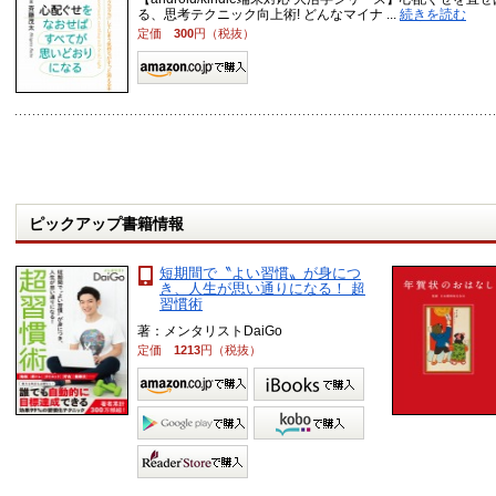
る、思考テクニック向上術! どんなマイナ ...
続きを読む
定価
300
円（税抜）
ピックアップ書籍情報
短期間で〝よい習慣〟が身につ
き、人生が思い通りになる！ 超
習慣術
著：メンタリストDaiGo
定価
1213
円（税抜）