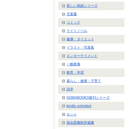
美しい表紙シリーズ
児童書
コミック
ライトノベル
健康・ダイエット
イラスト・写真集
エンターテイメント
一般教養
教育・学習
暮らし・健康・子育て
語学
GOMABOOKS復刊シリーズ
kindle unlimited
セット
国会図書館所蔵書