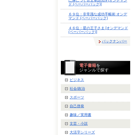
に身につく古文単語329 [オンデマン
ド (ペーパーバック)]
６９位：非常識な成功手帳術 オンデ
マンド (ペーパーバック)
４６位：星の王子さま [オンデマンド
(ペーパーバック)]
バックナンバー
電子書籍
を
ジャンルで探す
ビジネス
社会/政治
スポーツ
自己啓発
趣味／実用書
文芸・小説
大活字シリーズ