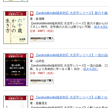
【androidkindle端末対応 大活字シリーズ】新六
著：多湖輝
【android/kindle端末対応 大活字シリーズ】新六十歳
て久しい時代、定年後の人生には限りない可能 ...
続きを読
定価
630
円（税抜）
【androidkindle端末対応 大活字シリーズ】一
著：山武也
【android/kindle端末対応 大活字シリーズ】一流の品
格」をより具体的に学べる１冊！ 自分 ...
続きを読む
定価
700
円（税抜）
【androidkindle端末対応 大活字シリーズ】
著：斎藤茂太
【android/kindle端末対応 大活字シリーズ】心配ぐせ