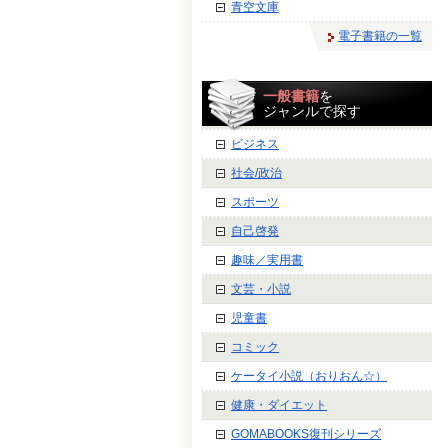
青空文庫
電子書籍の一覧
一般書籍
を
ジャンルで探す
ビジネス
社会/政治
スポーツ
自己啓発
趣味／実用書
文芸・小説
児童書
コミック
ケータイ小説（おりおん☆）
健康・ダイエット
GOMABOOKS復刊シリーズ