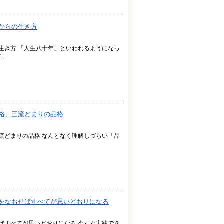
十歳からの生き方
からの生き方 「人生八十年」といわれるようになっ
む
流の品格、三流どまりの品格
格、三流どまりの品格 なんとなく理解しづらい「品
心配ぐせをなおせばすべてが思いどおりになる
を直せばすべてが思いどおりになる 今すぐ実践でき