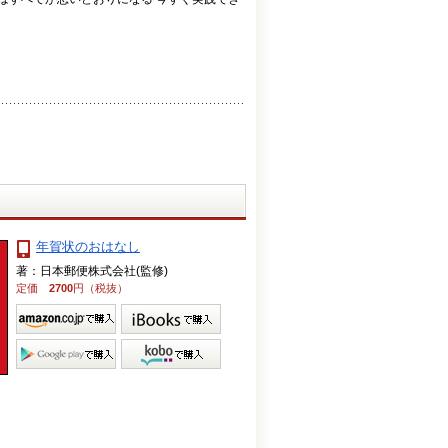
年賀状のおはなし
著：日本郵便株式会社(監修)
定価
2700
円（税抜）