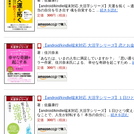
著：佐藤康行
【android/kindle端末対応 大活字シリーズ】天運を拓く
当の自分を引き出す 魂を自覚するこ ...
続きを読む
定価
300
円（税抜）
【android/kindle端末対応 大活字シリーズ】
著：佳川奈未
「あなたは、いまの人生に満足していますか？」 「思い通
ラー作家、佳川奈未氏による、 幸せな奇跡を起こすため ...
定価
300
円（税抜）
【android/kindle端末対応 大活字シリーズ】１
著：佐藤康行
【android/kindle端末対応 大活字シリーズ】１日ひと
なことで、人生が好転する！ 本当の自分に ...
続きを読む
定価
300
円（税抜）