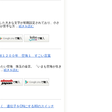
大した大きな文字が初期設定されており、小さ
手な方 ...
続きを読む
創１２００年 空海１ すごい言葉
みたい空海 珠玉の金言。 「いまも空海が生き
..
続きを読む
運を拓く 遺伝子をONにする80のスイッチ