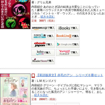
著：グリム兄弟
内容紹介 あのおとぎ話の結末は大変なことになってい
た！豪華ハリウッドスター共演で映画化された人気ミュー
ジカル「イントゥ・ザ・ウッズ」。その元ネタとなったお
とぎ ...
続きを読む
定価
300
円（税抜）
【英語版原文】赤毛のアン シリーズ６冊セット
著：L.M.モンゴメリ
内容紹介 グリーン・ゲイブルズに住むマシュー、マリラ
の老兄妹の下に、ちょっとした手違いにより、引き取られ
ることになった孤児のアン・シャーリー。 明るく、おし
...
続きを読む
定価
2800
円（税抜）