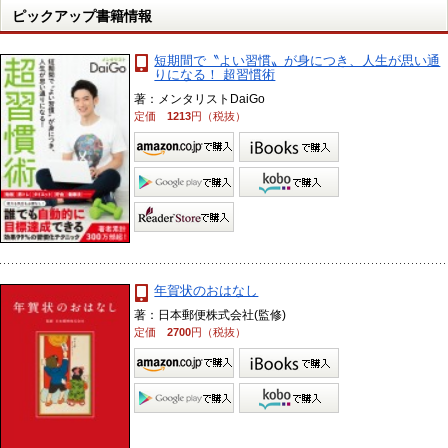
ピックアップ書籍情報
短期間で〝よい習慣〟が身につき、人生が思い通
りになる！ 超習慣術
著：メンタリストDaiGo
定価
1213
円（税抜）
年賀状のおはなし
著：日本郵便株式会社(監修)
定価
2700
円（税抜）