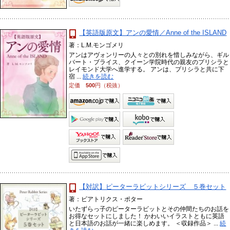
【英語版原文】アンの愛情／Anne of the ISLAND
著：L.M.モンゴメリ
アンはアヴォンリーの人々との別れを惜しみながら、ギル
バート・ブライス、クイーン学院時代の親友のプリシラと
レイモンド大学へ進学する。 アンは、プリシラと共に下
宿 ...
続きを読む
定価
500
円（税抜）
【対訳】ピーターラビットシリーズ ５巻セット
著：ビアトリクス・ポター
いたずらっ子のピーターラビットとその仲間たちのお話を
お得なセットにしました！ かわいいイラストともに英語
と日本語のお話が一緒に楽しめます。 ＜収録作品＞ ...
続