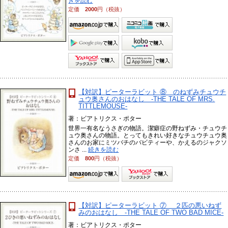
きを読む
定価
2000
円（税抜）
【対訳】ピーターラビット ⑧ のねずみチュウチ
ュウ奥さんのおはなし -THE TALE OF MRS.
TITTLEMOUSE-
著：ビアトリクス・ポター
世界一有名なうさぎの物語。潔癖症の野ねずみ・チュウチ
ュウ奥さんの物語。とってもきれい好きなチュウチュウ奥
さんのお家にミツバチのバビティーや、かえるのジャクソ
ンさ ...
続きを読む
定価
800
円（税抜）
【対訳】ピーターラビット ⑦ ２匹の悪いねず
みのおはなし -THE TALE OF TWO BAD MICE-
著：ビアトリクス・ポター