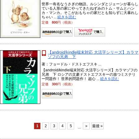
世界一有名なうさぎの物語。ルシンダとジェーンが暮らし
ている人形の家にやってきたねずみのトム・サムとハン
カ・マンカ。そこがおもちゃの家だとも知らずに大暴れし
ちゃい ...
続きを読む
定価
800
円（税抜）
【android/kindle端末対応 大活字シリーズ】カラマ
ゾフの兄弟 下
著：フョードル・ドストエフスキ ...
【android/kindle端末対応 大活字シリーズ】カラマゾフの
兄弟 下 ロシアの文豪ドストエフスキーの放つミステリ
ー問題作！ 世界的問題作！ 超心 ...
続きを読む
定価
300
円（税抜）
1
2
3
4
5
»
最後 »
...