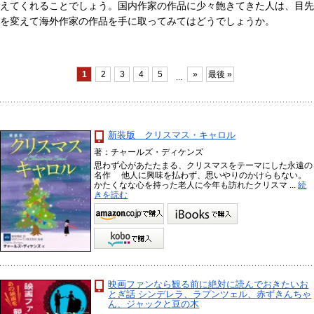
えてくれることでしょう。国内作家の作品に少々飽きてきた人は、目先
を変えて海外作家の作品を手に取ってみてはどうでしょうか。
1
2
3
4
5
»
最後 »
...
新装版 クリスマス・キャロル
著：チャールズ・ディケンズ
思わず心があたたまる、クリスマスをテーマにした永遠の
名作 他人に興味を払わず、思いやりのかけらもない。
かたくなな心を持った老人に今年も訪れたクリスマ ...
続
きを読む
映画ファンなら観る前に絶対に読んでおきたいお
とぎ話 シンデレラ、ラプンツェル、赤ずきんちゃ
ん、ジャックと豆の木