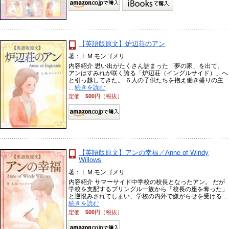
【英語版原文】炉辺荘のアン
著： L.M.モンゴメリ
内容紹介 思い出がたくさん詰まった「夢の家」を出て、
アンはすみれが咲く誇る「炉辺荘（イングルサイド）」へ
と引っ越してきた。 ６人の子供たちを抱え働き盛りの主
...
続きを読む
定価
500
円（税抜）
【英語版原文】アンの幸福／Anne of Windy
Willows
著： L.M.モンゴメリ
内容紹介 サマーサイド中学校の校長となったアン。 だが
学校を支配するプリングル一族から「校長の座を奪った」
と逆恨みされてしまい、学校の内外で嫌がらせを受ける ...
続きを読む
定価
500
円（税抜）