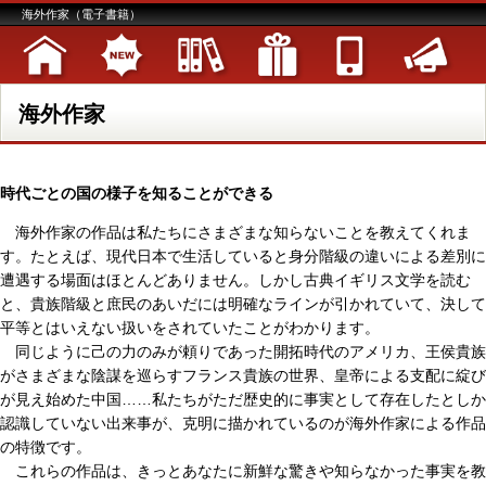
海外作家（電子書籍）
海外作家
時代ごとの国の様子を知ることができる
海外作家の作品は私たちにさまざまな知らないことを教えてくれま
す。たとえば、現代日本で生活していると身分階級の違いによる差別に
遭遇する場面はほとんどありません。しかし古典イギリス文学を読む
と、貴族階級と庶民のあいだには明確なラインが引かれていて、決して
平等とはいえない扱いをされていたことがわかります。
同じように己の力のみが頼りであった開拓時代のアメリカ、王侯貴族
がさまざまな陰謀を巡らすフランス貴族の世界、皇帝による支配に綻び
が見え始めた中国……私たちがただ歴史的に事実として存在したとしか
認識していない出来事が、克明に描かれているのが海外作家による作品
の特徴です。
これらの作品は、きっとあなたに新鮮な驚きや知らなかった事実を教