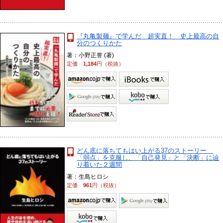
『丸亀製麺』で学んだ 超実直！ 史上最高の自
分のつくりかた
著：小野正誉 (著)
定価
1,184
円（税抜）
どん底に落ちてもはい上がる37のストーリー
「弱点」を克服し、「自己発見」と「決断」に辿
り着いた２週間
著：生島ヒロシ
定価
961
円（税抜）