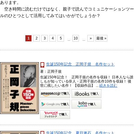
あります。
空き時間に読むだけではなく、親子で読んでコミュニケーションツー
ルのひとつとして活用してみてはいかがでしょうか？
1
2
3
4
5
10
»
最後 »
...
...
生誕150年記念 正岡子規 名作セット
著：正岡子規
生誕150年記念！ 正岡子規の名作を収録！ 日本人なら誰
しもが知っている俳人・正岡子規の名作10作を収録！ 後
世に残したい名作！ 【収録作品】 ...
続きを読む
生誕150年記念 夏目漱石 名作セット