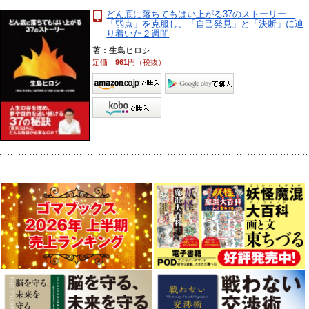
どん底に落ちてもはい上がる37のストーリー
「弱点」を克服し、「自己発見」と「決断」に辿
り着いた２週間
著：生島ヒロシ
定価
961
円（税抜）