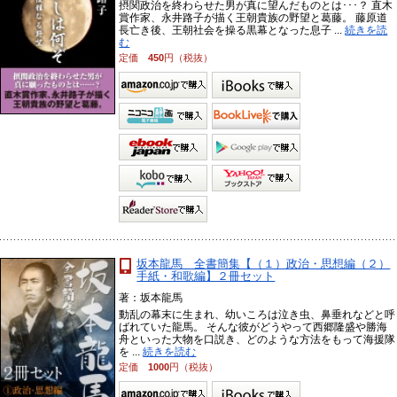
摂関政治を終わらせた男が真に望んだものとは･･･？ 直木
賞作家、永井路子が描く王朝貴族の野望と葛藤。 藤原道
長亡き後、王朝社会を操る黒幕となった息子 ...
続きを読
む
定価
450
円（税抜）
坂本龍馬 全書簡集【（１）政治・思想編（２）
手紙・和歌編】２冊セット
著：坂本龍馬
動乱の幕末に生まれ、幼いころは泣き虫、鼻垂れなどと呼
ばれていた龍馬。 そんな彼がどうやって西郷隆盛や勝海
舟といった大物を口説き、どのような方法をもって海援隊
を ...
続きを読む
定価
1000
円（税抜）