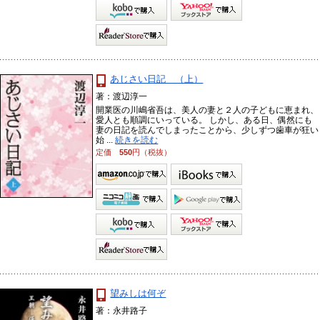
あじさい日記 （上）
著：渡辺淳一
開業医の川嶋省吾は、美人の妻と２人の子どもに恵まれ、
愛人とも順調にいっている。 しかし、ある日、偶然にも
妻の日記を読んでしまったことから、少しずつ歯車が狂い
始 ...
続きを読む
定価
550
円（税抜）
望みしは何ぞ
著：永井路子