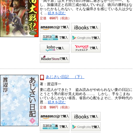
「関ヶ原」は天下分け目の序曲に過ぎなかった――。 も
し、加藤清正と石田三成が組んでいれば、徳川の勝利はな
かったかもしれない。そんな歯痒さを感じている人は少な
く ...
続きを読む
定価
650
円（税抜）
あじさい日記 （下）
著：渡辺淳一
妻に恋人ができた？ 盗み読みがやめられない妻の日記に
とうとう男の影が見え始める……。 しかし、手をこまね
いているしかない省吾。省吾の心配をよそに、大学時代の
恩 ...
続きを読む
定価
550
円（税抜）