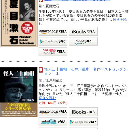
著：夏目漱石
生誕150年記念！ 夏目漱石の名作を収録！ 日本人なら誰
しもが知っている文豪・夏目漱石の名作小説10作を収
録！ 何度読んでも、新しい発見がある名作！ ...
続きを読
む
怪人二十面相 江戸川乱歩 名作ベストセレクシ
ョン １
著：江戸川乱歩
推理小説のパイオニア、江戸川乱歩の名作ベストセレクシ
ョンがついにリリース！ 第１弾は、昭和11年に乱歩が少
年向けに書いた『怪人二十面相』です。 大泥棒・怪人 ...
続きを読む
定価
650
円（税抜）