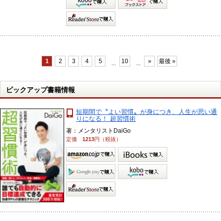
1
2
3
4
5
10
»
最後 »
...
...
ピックアップ書籍情報
短期間で〝よい習慣〟が身につき、人生が思い通
りになる！ 超習慣術
著：メンタリストDaiGo
定価
1213
円（税抜）