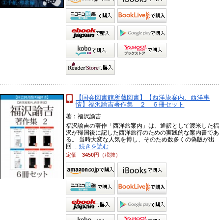
【国会図書館所蔵図書】【西洋旅案内、西洋事
情】福沢諭吉著作集 ２ ６冊セット
著：福沢諭吉
福沢諭吉の著作「西洋旅案内」は、通訳として渡米した福
沢が帰国後に記した西洋旅行のための実践的な案内書であ
る。 当時大変な人気を博し、そのため数多くの偽版が出
回 ...
続きを読む
定価
3450
円（税抜）