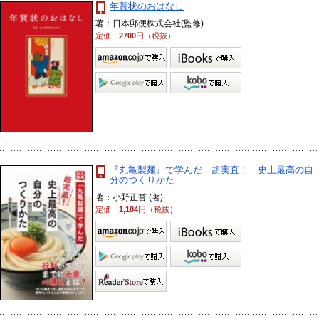
年賀状のおはなし
著：日本郵便株式会社(監修)
定価
2700
円（税抜）
『丸亀製麺』で学んだ 超実直！ 史上最高の自
分のつくりかた
著：小野正誉 (著)
定価
1,184
円（税抜）