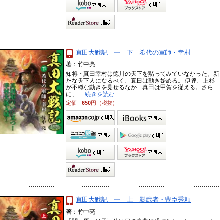
真田大戦記 一 下 希代の軍師・幸村
著：竹中亮
知将・真田幸村は徳川の天下を黙ってみていなかった。新
たな天下人になるべく、真田は動き始める。 伊達、上杉
が不穏な動きを見せるなか、真田は甲賀を従える。さら
に、 ...
続きを読む
定価
650
円（税抜）
真田大戦記 一 上 影武者・豊臣秀頼
著：竹中亮