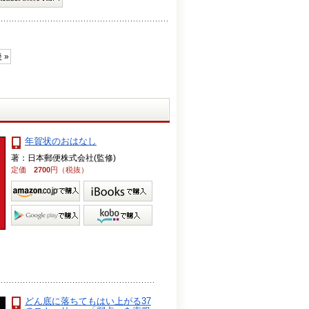
 »
年賀状のおはなし
著：日本郵便株式会社(監修)
定価
2700
円（税抜）
どん底に落ちてもはい上がる37