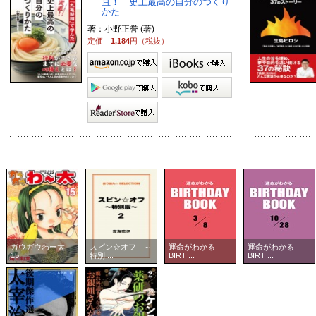
直！ 史上最高の自分のつくり
かた
著：小野正誉 (著)
定価
1,184
円（税抜）
ガウガウわー太
スピン☆オフ ～
運命がわかる
運命がわかる
15
特別 ...
BIRT ...
BIRT ...