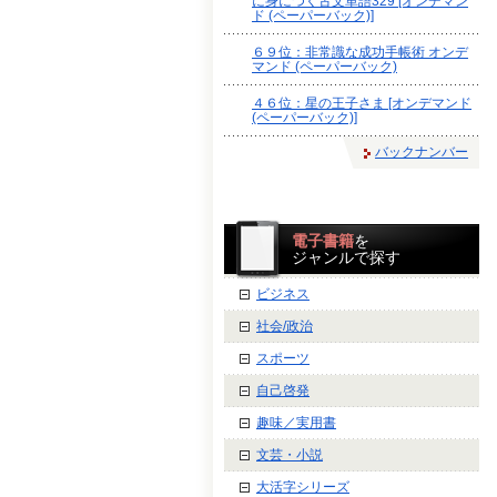
に身につく古文単語329 [オンデマン
ド (ペーパーバック)]
６９位：非常識な成功手帳術 オンデ
マンド (ペーパーバック)
４６位：星の王子さま [オンデマンド
(ペーパーバック)]
バックナンバー
電子書籍
を
ジャンルで探す
ビジネス
社会/政治
スポーツ
自己啓発
趣味／実用書
文芸・小説
大活字シリーズ