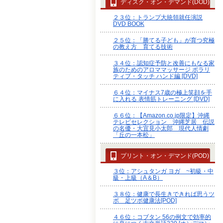
ディスク・オン・デマンド(DOD)
２３位：トランプ大統領就任演説
DVD BOOK
２５位：「勝てる子ども」が育つ究極
の教え方 育てる技術
３４位：認知症予防と改善にもなる家
族のためのアロママッサージ ポラリ
ティブ・タッチ ハンド編 [DVD]
６４位：マイナス7歳の極上笑顔を手
に入れる 表情筋トレーニング [DVD]
６６位：【Amazon.co.jp限定】沖縄
テレビセレクション 沖縄芝居 伝説
の名優・大宜見小太郎 現代人情劇
「丘の一本松」
プリント・オン・デマンド(POD)
３位：アシュタンガ ヨガ ~初級・中
級・上級（A＆B）
３８位：健康で長生きできれば思うツ
ボ 足ツボ健康法[POD]
４６位：コブタン 56の例文で効率的