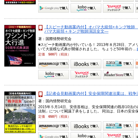
【スピーチ動画案内付】オバマ大統領×キング牧師 
バマ大統領＋キング牧師演説全文―
著：国際情勢研究会
■スピーチ動画案内が付いている！ 2013年８月28日、ア
いて大規模な式典が開催されました。 ちょうど50年前の ...
定価
500
円（税抜）
【記者会見動画案内付】安全保障関連法案は、戦争法
著：国内情勢研究会
2015年５月14日、安倍首相は、安全保障関連の既存10
法制」について閣議了承をしました。 同法は、日本の安全保障 
定価
650
円（税抜）