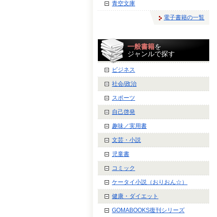
青空文庫
電子書籍の一覧
一般書籍
を
ジャンルで探す
ビジネス
社会/政治
スポーツ
自己啓発
趣味／実用書
文芸・小説
児童書
コミック
ケータイ小説（おりおん☆）
健康・ダイエット
GOMABOOKS復刊シリーズ