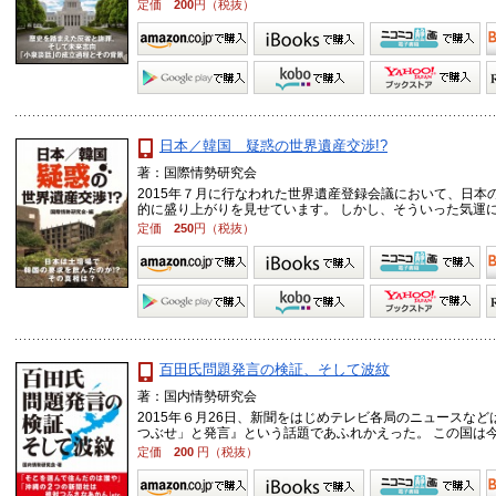
定価
200
円（税抜）
日本／韓国 疑惑の世界遺産交渉!?
著：国際情勢研究会
2015年７月に行なわれた世界遺産登録会議において、日
的に盛り上がりを見せています。 しかし、そういった気運に水を
定価
250
円（税抜）
百田氏問題発言の検証、そして波紋
著：国内情勢研究会
2015年６月26日、新聞をはじめテレビ各局のニュースな
つぶせ」と発言』という話題であふれかえった。 この国は今、 
定価
200
円（税抜）