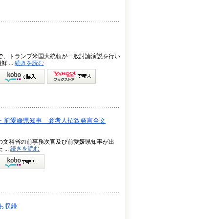
会で、トランプ米国大統領が一般討論演説を行い
...
続きを読む
・前愛媛県知事 参考人招致発言全文
中の文科省の前事務次官及び前愛媛県知事が出
...
続きを読む
も収録