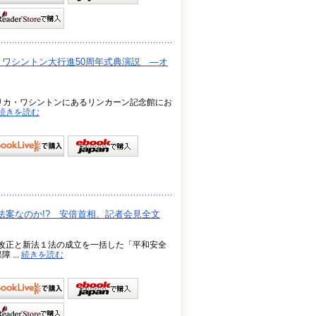
ワシントン大行進50周年式典演説 ―オ
メリカ・ワシントンにあるリンカーン記念館にお
続きを読む
案なのか!? 安倍首相、記者会見全文
法の改正と新法１法の成立を一括した「平和安全
...
続きを読む