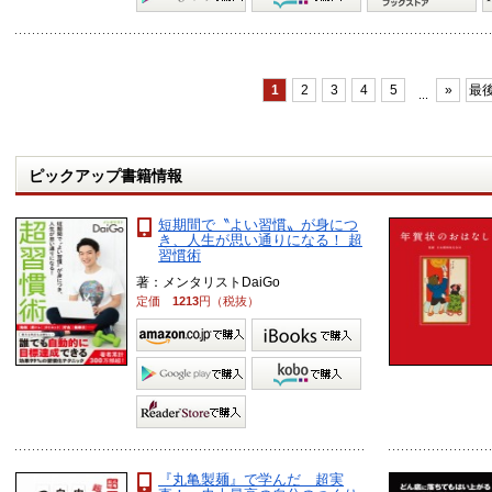
1
2
3
4
5
»
最後
...
ピックアップ書籍情報
短期間で〝よい習慣〟が身につ
き、人生が思い通りになる！ 超
習慣術
著：メンタリストDaiGo
定価
1213
円（税抜）
『丸亀製麺』で学んだ 超実