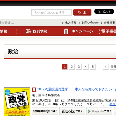
書を身近に。
求人情報
お問い合わせ
会社概要
政治
1
2
3
4
5
»
最後
...
2017衆議院議員選挙 日本人なら知っておきたい
著：国内情勢研究会
来る10月22日（日）に、第48回衆議院議員総選挙が実施さ
の任期は、2018年12月まででしたが、９月25日に、 ...
続き