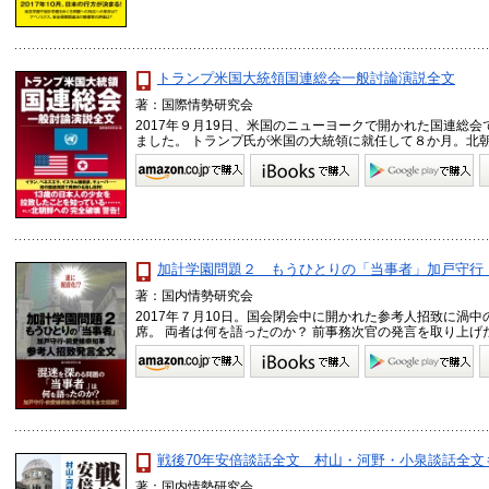
トランプ米国大統領国連総会一般討論演説全文
著：国際情勢研究会
2017年９月19日、米国のニューヨークで開かれた国連総
ました。 トランプ氏が米国の大統領に就任して８か月。北朝鮮 
加計学園問題２ もうひとりの「当事者」加戸守行
著：国内情勢研究会
2017年７月10日。国会閉会中に開かれた参考人招致に渦
席。 両者は何を語ったのか？ 前事務次官の発言を取り上げた 
戦後70年安倍談話全文 村山・河野・小泉談話全文
著：国内情勢研究会