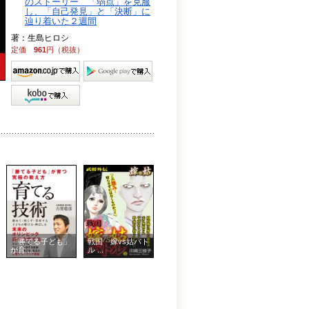
のストーリー 「弱点」を克服
し、「自己発見」と「決断」に
辿り着いた２週間
著：生島ヒロシ
定価
961
円（税抜）
「勝てる子ども」
戦国 嫁vs姑バト
が育 ...
ル ...