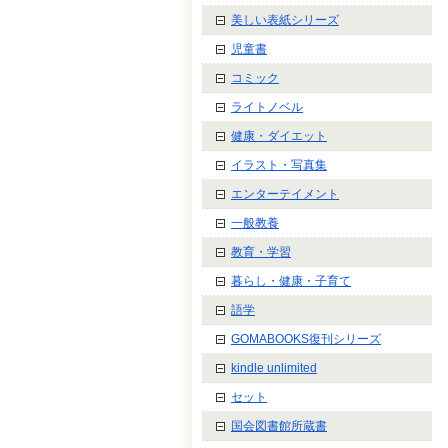
美しい表紙シリーズ
児童書
コミック
ライトノベル
健康・ダイエット
イラスト・写真集
エンターテイメント
一般教養
教育・学習
暮らし・健康・子育て
語学
GOMABOOKS復刊シリーズ
kindle unlimited
セット
国会図書館所蔵書