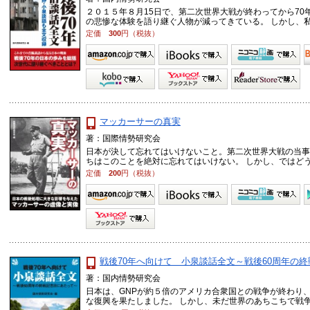
２０１５年８月15日で、第二次世界大戦が終わってから70
の悲惨な体験を語り継ぐ人物が減ってきている。 しかし、私た 
定価
300
円（税抜）
マッカーサーの真実
著：国際情勢研究会
日本が決して忘れてはいけないこと。第二次世界大戦の当事
ちはこのことを絶対に忘れてはいけない。 しかし、ではどうし
定価
200
円（税抜）
戦後70年へ向けて 小泉談話全文～戦後60周年の
著：国内情勢研究会
日本は、GNPが約５倍のアメリカ合衆国との戦争が終わり
な復興を果たしました。 しかし、未だ世界のあちこちで戦争状態