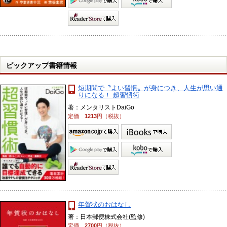
ピックアップ書籍情報
短期間で〝よい習慣〟が身につき、人生が思い通
りになる！ 超習慣術
著：メンタリストDaiGo
定価
1213
円（税抜）
年賀状のおはなし
著：日本郵便株式会社(監修)
定価
2700
円（税抜）