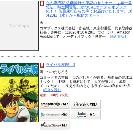
心の専門家 佐藤康行の伝説のセミナー「世界一発
想法 時空間管理」がついにオーディオブック
化！！ 佐藤康行自らの声でお届けいたします。10
月28日（水）から配信スタート！
著：
ゴマブックス株式会社（所在地：東京都港区、代表取締役
社長：赤井仁）は2020年10月28日（水）より、Amazon
Audibleにて、オーディオブック「世界一 ...
続きを読む
ライバル左腕 3
著：つのだじろう
コミック界の重鎮・つのだじろうが送る、熱血系の野球コ
ミック！ 「野球」を題材にして、人間が努力し、成長し
ていくために、 支えや励みとなるライバルの存在の大切
...
続きを読む
定価
500
円（税抜）