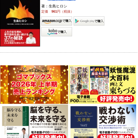
著：生島ヒロシ
定価
961
円（税抜）