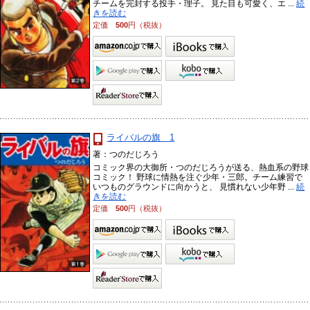
チームを完封する投手・理子。 見た目も可愛く、エ ...
続
きを読む
定価
500
円（税抜）
ライバルの旗 1
著：つのだじろう
コミック界の大御所・つのだじろうが送る、熱血系の野球
コミック！ 野球に情熱を注ぐ少年・三郎。チーム練習で
いつものグラウンドに向かうと、 見慣れない少年野 ...
続
きを読む
定価
500
円（税抜）