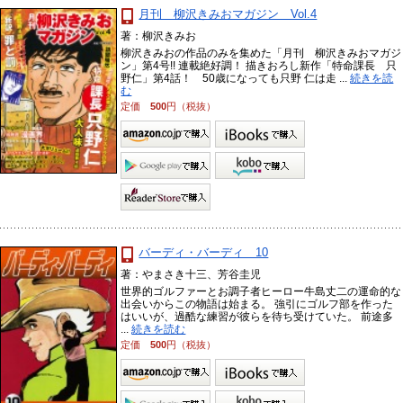
月刊 柳沢きみおマガジン Vol.4
著：柳沢きみお
柳沢きみおの作品のみを集めた「月刊 柳沢きみおマガジ
ン」第4号!! 連載絶好調！ 描きおろし新作「特命課長 只
野仁」第4話！ 50歳になっても只野 仁は走 ...
続きを読
む
定価
500
円（税抜）
バーディ・バーディ 10
著：やまさき十三、芳谷圭児
世界的ゴルファーとお調子者ヒーロー牛島丈二の運命的な
出会いからこの物語は始まる。 強引にゴルフ部を作った
はいいが、過酷な練習が彼らを待ち受けていた。 前途多
...
続きを読む
定価
500
円（税抜）