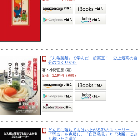
『丸亀製麺』で学んだ 超実直！ 史上最高の自
分のつくりかた
著：小野正誉 (著)
定価
1,184
円（税抜）
どん底に落ちてもはい上がる37のストーリー
「弱点」を克服し、「自己発見」と「決断」に辿
り着いた２週間