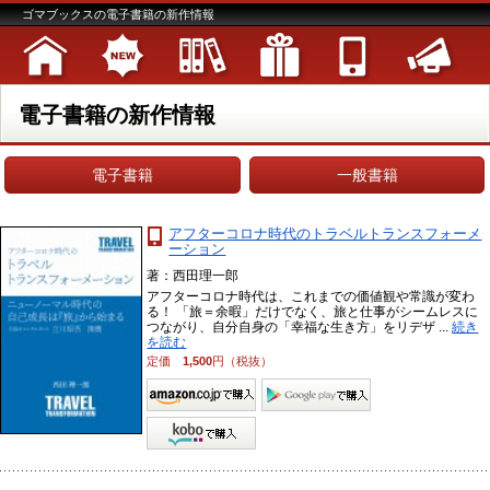
ゴマブックスの電子書籍の新作情報
電子書籍の新作情報
電子書籍
一般書籍
アフターコロナ時代のトラベルトランスフォーメ
ーション
著：西田理一郎
アフターコロナ時代は、これまでの価値観や常識が変わ
る！ 「旅＝余暇」だけでなく、旅と仕事がシームレスに
つながり、自分自身の「幸福な生き方」をリデザ ...
続き
を読む
定価
1,500
円（税抜）