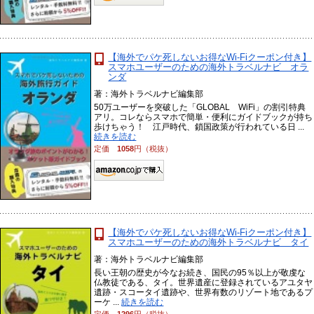
【海外でパケ死しないお得なWi-Fiクーポン付き】
スマホユーザーのための海外トラベルナビ オラ
ンダ
著：海外トラベルナビ編集部
50万ユーザーを突破した「GLOBAL WiFi」の割引特典
アリ。コレならスマホで簡単・便利にガイドブックが持ち
歩けちゃう！ 江戸時代、鎖国政策が行われている日 ...
続きを読む
定価
1058
円（税抜）
【海外でパケ死しないお得なWi-Fiクーポン付き】
スマホユーザーのための海外トラベルナビ タイ
著：海外トラベルナビ編集部
長い王朝の歴史が今なお続き、国民の95％以上が敬虔な
仏教徒である、タイ。世界遺産に登録されているアユタヤ
遺跡・スコータイ遺跡や、世界有数のリゾート地であるプ
ーケ ...
続きを読む