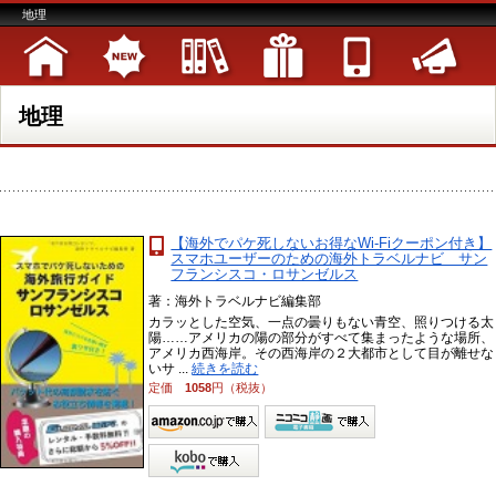
地理
地理
【海外でパケ死しないお得なWi-Fiクーポン付き】
スマホユーザーのための海外トラベルナビ サン
フランシスコ・ロサンゼルス
著：海外トラベルナビ編集部
カラッとした空気、一点の曇りもない青空、照りつける太
陽……アメリカの陽の部分がすべて集まったような場所、
アメリカ西海岸。その西海岸の２大都市として目が離せな
いサ ...
続きを読む
定価
1058
円（税抜）