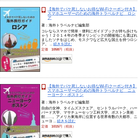
【海外でパケ死しないお得なWi-Fiクーポン付き】
スマホユーザーのための海外トラベルナビ ロシ
ア
著：海外トラベルナビ編集部
コレならスマホで簡単・便利にガイドブックが持ち歩けち
ゃう！２０１４年の冬季オリンピックの開催地にも選ばれ
ましたソチをはじめ、モスクワなど広大な国土を持つロシ
ア。 ...
続きを読む
定価
1058
円（税抜）
【海外でパケ死しないお得なWi-Fiクーポン付き】
スマホユーザーのための海外トラベルナビ ニュ
ーヨーク・ボストン
著：海外トラベルナビ編集部
自由の女神、タイムズスクエア、セントラルパーク、ハー
バード大学、マサチューセッツ工科大学、ボストン美術
館……。アメリカ東海岸に位置する世界有数の大都市、ニ
ューヨ ...
続きを読む
定価
1015
円（税抜）