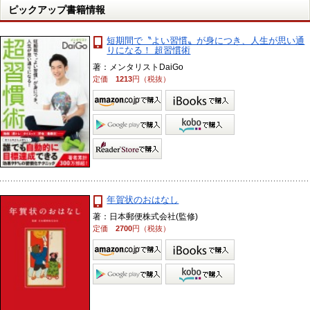
ピックアップ書籍情報
短期間で〝よい習慣〟が身につき、人生が思い通
りになる！ 超習慣術
著：メンタリストDaiGo
定価
1213
円（税抜）
年賀状のおはなし
著：日本郵便株式会社(監修)
定価
2700
円（税抜）