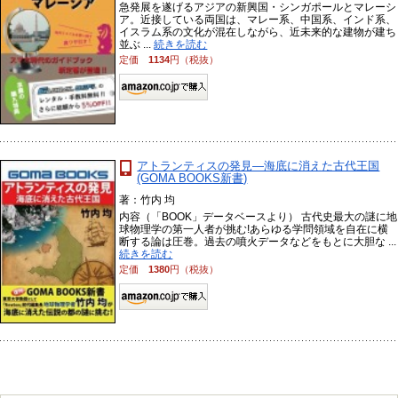
急発展を遂げるアジアの新興国・シンガポールとマレーシ
ア。近接している両国は、マレー系、中国系、インド系、
イスラム系の文化が混在しながら、近未来的な建物が建ち
並ぶ ...
続きを読む
定価
1134
円（税抜）
アトランティスの発見―海底に消えた古代王国
(GOMA BOOKS新書)
著：竹内 均
内容（「BOOK」データベースより） 古代史最大の謎に地
球物理学の第一人者が挑む!あらゆる学問領域を自在に横
断する論は圧巻。過去の噴火データなどをもとに大胆な ...
続きを読む
定価
1380
円（税抜）