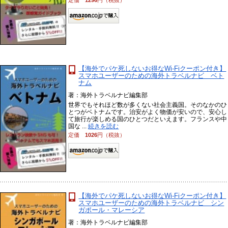
定価
1296
円（税抜）
【海外でパケ死しないお得なWi-Fiクーポン付き】
スマホユーザーのための海外トラベルナビ ベト
ナム
著：海外トラベルナビ編集部
世界でもそれほど数が多くない社会主義国。そのなかのひ
とつがベトナムです。治安がよく物価が安いので、安心し
て旅行が楽しめる国のひとつだといえます。フランスや中
国な ...
続きを読む
定価
1026
円（税抜）
【海外でパケ死しないお得なWi-Fiクーポン付き】
スマホユーザーのための海外トラベルナビ シン
ガポール・マレーシア
著：海外トラベルナビ編集部