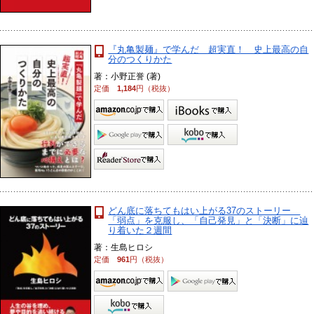
『丸亀製麺』で学んだ 超実直！ 史上最高の自
分のつくりかた
著：小野正誉 (著)
定価
1,184
円（税抜）
どん底に落ちてもはい上がる37のストーリー
「弱点」を克服し、「自己発見」と「決断」に辿
り着いた２週間
著：生島ヒロシ
定価
961
円（税抜）